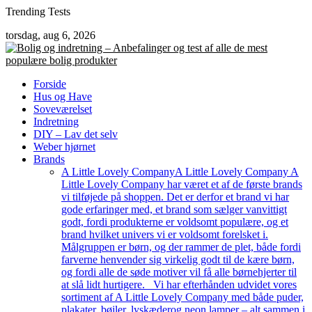
Skip
Trending Tests
to
torsdag, aug 6, 2026
content
Forside
Hus og Have
Soveværelset
Indretning
DIY – Lav det selv
Weber hjørnet
Brands
A Little Lovely Company
A Little Lovely Company A
Little Lovely Company har været et af de første brands
vi tilføjede på shoppen. Det er derfor et brand vi har
gode erfaringer med, et brand som sælger vanvittigt
godt, fordi produkterne er voldsomt populære, og et
brand hvilket univers vi er voldsomt forelsket i.
Målgruppen er børn, og der rammer de plet, både fordi
farverne henvender sig virkelig godt til de kære børn,
og fordi alle de søde motiver vil få alle børnehjerter til
at slå lidt hurtigere. Vi har efterhånden udvidet vores
sortiment af A Little Lovely Company med både puder,
plakater, bøjler, lyskæderog neon lamper – alt sammen i