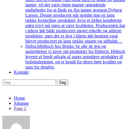
lampe, vil der være rigtig mange spændende
muligheder for at finde en flot lampe gennem Dyberg
Larsen. Denne producent står nemlig bag en lang
række forskellige produkter, hvor et fælles kendetegn
uden tvivl må siges at være kvaliteten. Producenten har
i tidens løb både produceret meget enkelte og stilrene
produkter, men der er dog i tidens løb bestemt også
blevet produceret en lang række smarte og stilfulde…
Hübsch
Hübsch hos Bekko Se alle de test og
anmeldelser vi laver om produkter fra Hübsch. Hübsch
leverer et bredt udvalg af super populære produkter til
boligindretning, og er kendt for deres høje kvalitet og
sans for detaljer.
Kontakt
Søg
efter:
Home
Johanne
Page 2