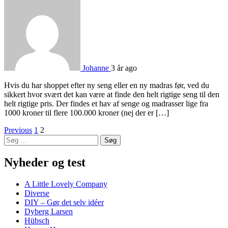
Johanne
3 år ago
Hvis du har shoppet efter ny seng eller en ny madras før, ved du
sikkert hvor svært det kan være at finde den helt rigtige seng til den
helt rigtige pris. Der findes et hav af senge og madrasser lige fra
1000 kroner til flere 100.000 kroner (nej der er […]
Navigation
Previous
1
2
Søg
til
efter:
indlæg
Nyheder og test
A Little Lovely Company
Diverse
DIY – Gør det selv idéer
Dyberg Larsen
Hübsch