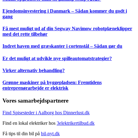
Ejendomsinvestering i Danmark – Sådan kommer du godt i
gang
Få mest muligt ud af din Segway Navimow robotplæneklipper
med det rette tilbehør
Indret haven med græskanter i cortenstål – Sådan gør du
Er det muligt at udvikle nye spilleautomatstrategier?
Virker alternativ behandling?
Grønne maskiner på byggepladsen: Fremtidens
entreprenørarbejde er elektrisk
Vores samarbejdspartnere
Find Spisesteder i Aalborg hos Dinnerlust.dk
Find en lokal elektriker hos
3elektrikertilbud.dk
Få tips til din bil på
bil-nyt.dk