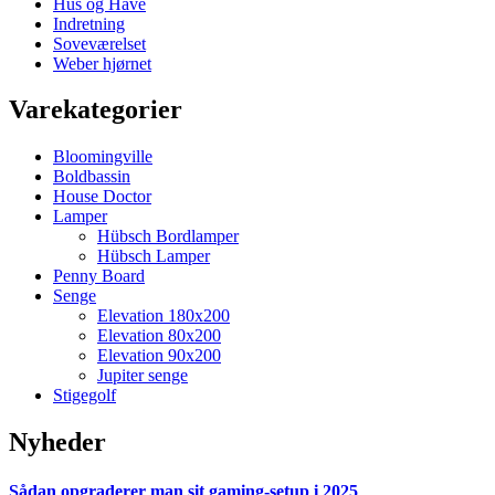
Hus og Have
Indretning
Soveværelset
Weber hjørnet
Varekategorier
Bloomingville
Boldbassin
House Doctor
Lamper
Hübsch Bordlamper
Hübsch Lamper
Penny Board
Senge
Elevation 180x200
Elevation 80x200
Elevation 90x200
Jupiter senge
Stigegolf
Nyheder
Sådan opgraderer man sit gaming-setup i 2025