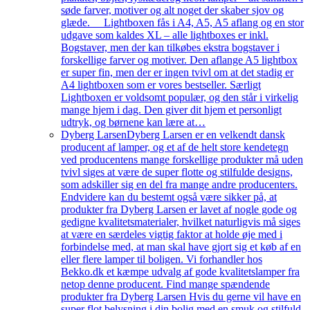
søde farver, motiver og alt noget der skaber sjov og
glæde. Lightboxen fås i A4, A5, A5 aflang og en stor
udgave som kaldes XL – alle lightboxes er inkl.
Bogstaver, men der kan tilkøbes ekstra bogstaver i
forskellige farver og motiver. Den aflange A5 lightbox
er super fin, men der er ingen tvivl om at det stadig er
A4 lightboxen som er vores bestseller. Særligt
Lightboxen er voldsomt populær, og den står i virkelig
mange hjem i dag. Den giver dit hjem et personligt
udtryk, og børnene kan lære at…
Dyberg Larsen
Dyberg Larsen er en velkendt dansk
producent af lamper, og et af de helt store kendetegn
ved producentens mange forskellige produkter må uden
tvivl siges at være de super flotte og stilfulde designs,
som adskiller sig en del fra mange andre producenters.
Endvidere kan du bestemt også være sikker på, at
produkter fra Dyberg Larsen er lavet af nogle gode og
gedigne kvalitetsmaterialer, hvilket naturligvis må siges
at være en særdeles vigtig faktor at holde øje med i
forbindelse med, at man skal have gjort sig et køb af en
eller flere lamper til boligen. Vi forhandler hos
Bekko.dk et kæmpe udvalg af gode kvalitetslamper fra
netop denne producent. Find mange spændende
produkter fra Dyberg Larsen Hvis du gerne vil have en
super flot belysning i din bolig med en smuk og stilfuld