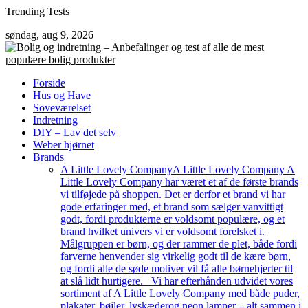
Skip
Trending Tests
to
søndag, aug 9, 2026
content
Forside
Hus og Have
Soveværelset
Indretning
DIY – Lav det selv
Weber hjørnet
Brands
A Little Lovely Company
A Little Lovely Company A
Little Lovely Company har været et af de første brands
vi tilføjede på shoppen. Det er derfor et brand vi har
gode erfaringer med, et brand som sælger vanvittigt
godt, fordi produkterne er voldsomt populære, og et
brand hvilket univers vi er voldsomt forelsket i.
Målgruppen er børn, og der rammer de plet, både fordi
farverne henvender sig virkelig godt til de kære børn,
og fordi alle de søde motiver vil få alle børnehjerter til
at slå lidt hurtigere. Vi har efterhånden udvidet vores
sortiment af A Little Lovely Company med både puder,
plakater, bøjler, lyskæderog neon lamper – alt sammen i