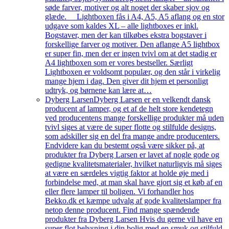
søde farver, motiver og alt noget der skaber sjov og
glæde. Lightboxen fås i A4, A5, A5 aflang og en stor
udgave som kaldes XL – alle lightboxes er inkl.
Bogstaver, men der kan tilkøbes ekstra bogstaver i
forskellige farver og motiver. Den aflange A5 lightbox
er super fin, men der er ingen tvivl om at det stadig er
A4 lightboxen som er vores bestseller. Særligt
Lightboxen er voldsomt populær, og den står i virkelig
mange hjem i dag. Den giver dit hjem et personligt
udtryk, og børnene kan lære at…
Dyberg Larsen
Dyberg Larsen er en velkendt dansk
producent af lamper, og et af de helt store kendetegn
ved producentens mange forskellige produkter må uden
tvivl siges at være de super flotte og stilfulde designs,
som adskiller sig en del fra mange andre producenters.
Endvidere kan du bestemt også være sikker på, at
produkter fra Dyberg Larsen er lavet af nogle gode og
gedigne kvalitetsmaterialer, hvilket naturligvis må siges
at være en særdeles vigtig faktor at holde øje med i
forbindelse med, at man skal have gjort sig et køb af en
eller flere lamper til boligen. Vi forhandler hos
Bekko.dk et kæmpe udvalg af gode kvalitetslamper fra
netop denne producent. Find mange spændende
produkter fra Dyberg Larsen Hvis du gerne vil have en
super flot belysning i din bolig med en smuk og stilfuld