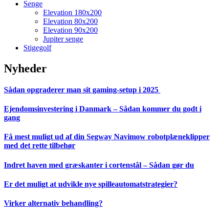
Senge
Elevation 180x200
Elevation 80x200
Elevation 90x200
Jupiter senge
Stigegolf
Nyheder
Sådan opgraderer man sit gaming-setup i 2025
Ejendomsinvestering i Danmark – Sådan kommer du godt i
gang
Få mest muligt ud af din Segway Navimow robotplæneklipper
med det rette tilbehør
Indret haven med græskanter i cortenstål – Sådan gør du
Er det muligt at udvikle nye spilleautomatstrategier?
Virker alternativ behandling?