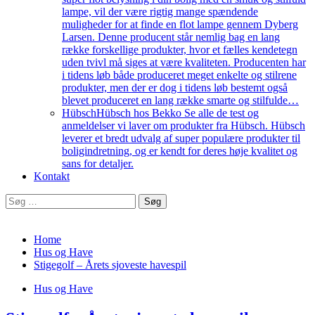
lampe, vil der være rigtig mange spændende
muligheder for at finde en flot lampe gennem Dyberg
Larsen. Denne producent står nemlig bag en lang
række forskellige produkter, hvor et fælles kendetegn
uden tvivl må siges at være kvaliteten. Producenten har
i tidens løb både produceret meget enkelte og stilrene
produkter, men der er dog i tidens løb bestemt også
blevet produceret en lang række smarte og stilfulde…
Hübsch
Hübsch hos Bekko Se alle de test og
anmeldelser vi laver om produkter fra Hübsch. Hübsch
leverer et bredt udvalg af super populære produkter til
boligindretning, og er kendt for deres høje kvalitet og
sans for detaljer.
Kontakt
Søg
efter:
Home
Hus og Have
Stigegolf – Årets sjoveste havespil
Hus og Have