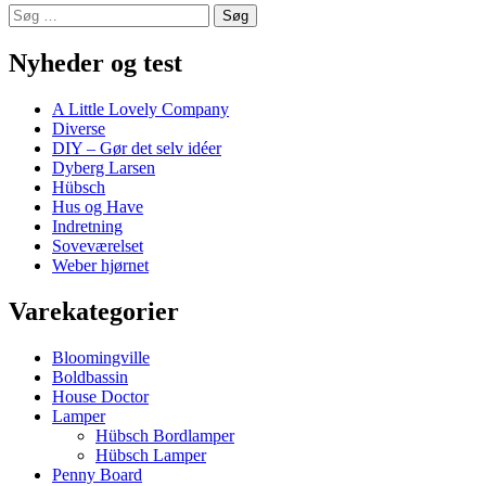
Søg
efter:
Nyheder og test
A Little Lovely Company
Diverse
DIY – Gør det selv idéer
Dyberg Larsen
Hübsch
Hus og Have
Indretning
Soveværelset
Weber hjørnet
Varekategorier
Bloomingville
Boldbassin
House Doctor
Lamper
Hübsch Bordlamper
Hübsch Lamper
Penny Board