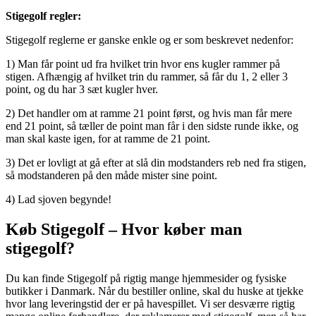
Stigegolf regler:
Stigegolf reglerne er ganske enkle og er som beskrevet nedenfor:
1) Man får point ud fra hvilket trin hvor ens kugler rammer på
stigen. Afhængig af hvilket trin du rammer, så får du 1, 2 eller 3
point, og du har 3 sæt kugler hver.
2) Det handler om at ramme 21 point først, og hvis man får mere
end 21 point, så tæller de point man får i den sidste runde ikke, og
man skal kaste igen, for at ramme de 21 point.
3) Det er lovligt at gå efter at slå din modstanders reb ned fra stigen,
så modstanderen på den måde mister sine point.
4) Lad sjoven begynde!
Køb Stigegolf – Hvor køber man
stigegolf?
Du kan finde Stigegolf på rigtig mange hjemmesider og fysiske
butikker i Danmark. Når du bestiller online, skal du huske at tjekke
hvor lang leveringstid der er på havespillet. Vi ser desværre rigtig