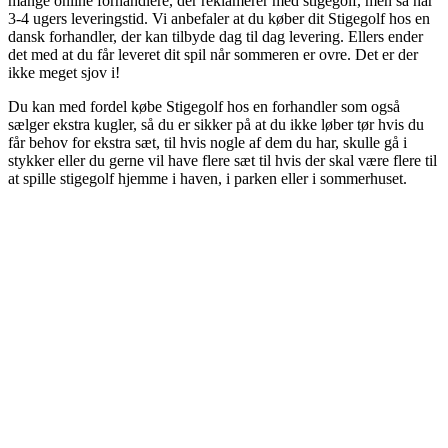
mange online forhandlere, der reklamerer med stigegolf, men så har
3-4 ugers leveringstid. Vi anbefaler at du køber dit Stigegolf hos en
dansk forhandler, der kan tilbyde dag til dag levering. Ellers ender
det med at du får leveret dit spil når sommeren er ovre. Det er der
ikke meget sjov i!
Du kan med fordel købe Stigegolf hos en forhandler som også
sælger ekstra kugler, så du er sikker på at du ikke løber tør hvis du
får behov for ekstra sæt, til hvis nogle af dem du har, skulle gå i
stykker eller du gerne vil have flere sæt til hvis der skal være flere til
at spille stigegolf hjemme i haven, i parken eller i sommerhuset.