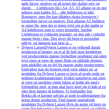
søde farver, motiver og alt noget der skaber sjov og
glæde. Lightboxen fås i A4, A5, A5 aflang og en stor
udgave som kaldes XL – alle lightboxes er inkl.
Bogstaver, men der kan tilkøbes ekstra bogstaver i
forskellige farver og motiver. Den aflange A5 lightbox
er super fin, men der er ingen tvivl om at det stadig er
A4 lightboxen som er vores bestseller. Særligt
Lightboxen er voldsomt populær, og den står i virkelig
mange hjem i dag. Den giver dit hjem et personligt
udtryk, og børnene kan lære at…
Dyberg Larsen
Dyberg Larsen er en velkendt dansk
producent af lamper, og et af de helt store kendetegn
ved producentens mange forskellige produkter må uden
tvivl siges at være de super flotte og stilfulde designs,
som adskiller sig en del fra mange andre producenters.
Endvidere kan du bestemt også være sikker på, at
produkter fra Dyberg Larsen er lavet af nogle gode og
gedigne kvalitetsmaterialer, hvilket naturligvis må siges
at være en særdeles vigtig faktor at holde øje med i
forbindelse med, at man skal have gjort sig et køb af en
eller flere lamper til boligen. Vi forhandler hos
Bekko.dk et kæmpe udvalg af gode kvalitetslamper fra
netop denne producent. Find mange spændende
produkter fra Dyberg Larsen Hvis du gerne vil have en
super flot belysning i din bolig med en smuk og stilfuld