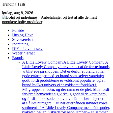
Skip
Trending Tests
to
lørdag, aug 8, 2026
content
Forside
Hus og Have
Soveværelset
Indretning
DIY – Lav det selv
Weber hjørnet
Brands
A Little Lovely Company
A Little Lovely Company A
Little Lovely Company har været et af de første brands
vi tilføjede på shoppen. Det er derfor et brand vi har
gode erfaringer med, et brand som sælger vanvittigt
godt, fordi produkterne er voldsomt populære, og et
brand hvilket univers vi er voldsomt forelsket i.
Målgruppen er børn, og der rammer de plet, både fordi
farverne henvender sig virkelig godt til de kære børn,
og fordi alle de søde motiver vil få alle børnehjerter til
at slå lidt hurtigere. Vi har efterhånden udvidet vores
sortiment af A Little Lovely Company med både puder,
plakater, bøjler, lyskæderog neon lamper – alt sammen i