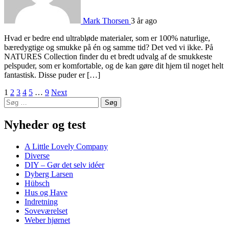
Mark Thorsen
3 år ago
Hvad er bedre end ultrabløde materialer, som er 100% naturlige,
bæredygtige og smukke på én og samme tid? Det ved vi ikke. På
NATURES Collection finder du et bredt udvalg af de smukkeste
pelspuder, som er komfortable, og de kan gøre dit hjem til noget helt
fantastisk. Disse puder er […]
Navigation
1
2
3
4
5
…
9
Next
Søg
til
efter:
indlæg
Nyheder og test
A Little Lovely Company
Diverse
DIY – Gør det selv idéer
Dyberg Larsen
Hübsch
Hus og Have
Indretning
Soveværelset
Weber hjørnet