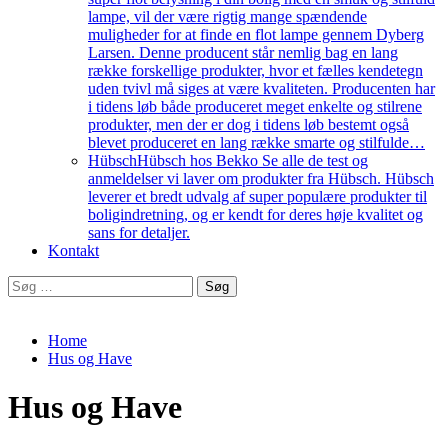
lampe, vil der være rigtig mange spændende
muligheder for at finde en flot lampe gennem Dyberg
Larsen. Denne producent står nemlig bag en lang
række forskellige produkter, hvor et fælles kendetegn
uden tvivl må siges at være kvaliteten. Producenten har
i tidens løb både produceret meget enkelte og stilrene
produkter, men der er dog i tidens løb bestemt også
blevet produceret en lang række smarte og stilfulde…
Hübsch
Hübsch hos Bekko Se alle de test og
anmeldelser vi laver om produkter fra Hübsch. Hübsch
leverer et bredt udvalg af super populære produkter til
boligindretning, og er kendt for deres høje kvalitet og
sans for detaljer.
Kontakt
Søg
efter:
Home
Hus og Have
Hus og Have