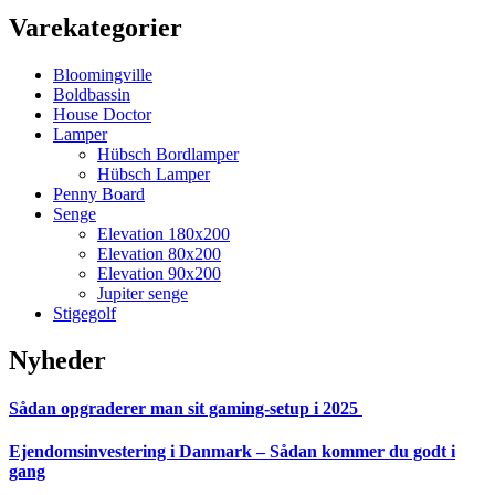
Varekategorier
Bloomingville
Boldbassin
House Doctor
Lamper
Hübsch Bordlamper
Hübsch Lamper
Penny Board
Senge
Elevation 180x200
Elevation 80x200
Elevation 90x200
Jupiter senge
Stigegolf
Nyheder
Sådan opgraderer man sit gaming-setup i 2025
Ejendomsinvestering i Danmark – Sådan kommer du godt i
gang