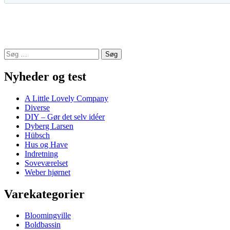
Søg
efter:
Nyheder og test
A Little Lovely Company
Diverse
DIY – Gør det selv idéer
Dyberg Larsen
Hübsch
Hus og Have
Indretning
Soveværelset
Weber hjørnet
Varekategorier
Bloomingville
Boldbassin