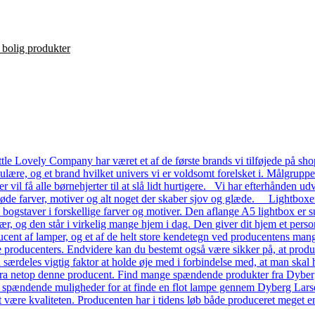
le Lovely Company har været et af de første brands vi tilføjede på shop
ulære, og et brand hvilket univers vi er voldsomt forelsket i. Målgrupp
ver vil få alle børnehjerter til at slå lidt hurtigere. Vi har efterhånde
 søde farver, motiver og alt noget der skaber sjov og glæde. Lightboxe
a bogstaver i forskellige farver og motiver. Den aflange A5 lightbox er s
ær, og den står i virkelig mange hjem i dag. Den giver dit hjem et pers
ent af lamper, og et af de helt store kendetegn ved producentens mange
dre producenters. Endvidere kan du bestemt også være sikker på, at prod
n særdeles vigtig faktor at holde øje med i forbindelse med, at man skal ha
a netop denne producent. Find mange spændende produkter fra Dyberg L
e spændende muligheder for at finde en flot lampe gennem Dyberg Lars
t være kvaliteten. Producenten har i tidens løb både produceret meget en