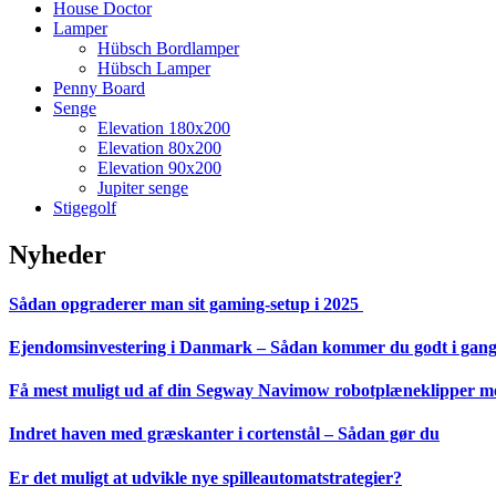
House Doctor
Lamper
Hübsch Bordlamper
Hübsch Lamper
Penny Board
Senge
Elevation 180x200
Elevation 80x200
Elevation 90x200
Jupiter senge
Stigegolf
Nyheder
Sådan opgraderer man sit gaming-setup i 2025
Ejendomsinvestering i Danmark – Sådan kommer du godt i gan
Få mest muligt ud af din Segway Navimow robotplæneklipper med
Indret haven med græskanter i cortenstål – Sådan gør du
Er det muligt at udvikle nye spilleautomatstrategier?