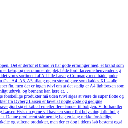
pen. Det er derfor et brand vi har gode erfaringer med, et brand som
en er børn, og der rammer de plet, både fordi farverne henvender sig
n udvidet vores sortiment af A Little Lovely Company med både puder,
n fås i A4, A5, A5 aflang og en stor udgave som kaldes XL – alle
uper fin, men der er ingen tvivl om at det stadig er A4 lightboxen som
onligt udtryk, og børnene kan lære at…
 forskellige produkter må uden tvivl siges at være de super flotte og
ukter fra Dyberg Larsen er lavet af nogle gode og gedigne
ve gjort sig et køb af en eller flere lamper til boligen. Vi forhandler
arsen Hvis du gerne vil have en super flot belysning i din bolig
en. Denne producent står nemlig bag en lang række forskellige
kelte og stilrene produkter, men der er dog i tidens løb bestemt også