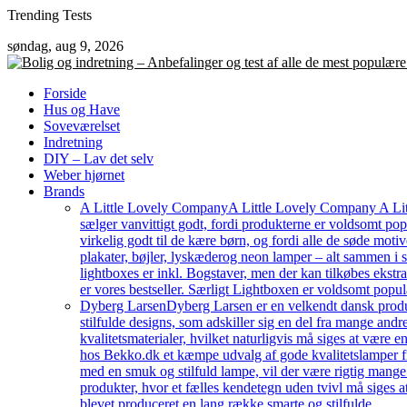
Skip
Trending Tests
to
søndag, aug 9, 2026
content
Forside
Hus og Have
Soveværelset
Indretning
DIY – Lav det selv
Weber hjørnet
Brands
A Little Lovely Company
A Little Lovely Company A Litt
sælger vanvittigt godt, fordi produkterne er voldsomt pop
virkelig godt til de kære børn, og fordi alle de søde moti
plakater, bøjler, lyskæderog neon lamper – alt sammen i
lightboxes er inkl. Bogstaver, men der kan tilkøbes ekstr
er vores bestseller. Særligt Lightboxen er voldsomt popul
Dyberg Larsen
Dyberg Larsen er en velkendt dansk produc
stilfulde designs, som adskiller sig en del fra mange an
kvalitetsmaterialer, hvilket naturligvis må siges at være e
hos Bekko.dk et kæmpe udvalg af gode kvalitetslamper fr
med en smuk og stilfuld lampe, vil der være rigtig mang
produkter, hvor et fælles kendetegn uden tvivl må siges a
blevet produceret en lang række smarte og stilfulde…