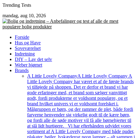
Skip
Trending Tests
to
mandag, aug 10, 2026
content
Forside
Hus og Have
Soveværelset
Indretning
DIY – Lav det selv
Weber hjørnet
Brands
A Little Lovely Company
A Little Lovely Company A
Little Lovely Company har været et af de første brands
vi tilføjede på shoppen. Det er derfor et brand vi har
gode erfaringer med, et brand som sælger vanvittigt
godt, fordi produkterne er voldsomt populære, og et
brand hvilket univers vi er voldsomt forelsket i.
Målgruppen er børn, og der rammer de plet, både fordi
farverne henvender sig virkelig godt til de kære børn,
og fordi alle de søde motiver vil få alle børnehjerter til
at slå lidt hurtigere. Vi har efterhånden udvidet vores
sortiment af A Little Lovely Company med både puder,
plakater, bøjler, lyskæderog neon lamper – alt sammen i