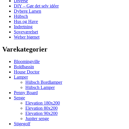
Diverse
DIY – Gør det selv idéer
Dyberg Larsen
Hübsch
Hus og Have
Indretning
Soveværelset
Weber hjørnet
Varekategorier
Bloomingville
Boldbassin
House Doctor
Lamper
Hübsch Bordlamper
Hübsch Lamper
Penny Board
Senge
Elevation 180x200
Elevation 80x200
Elevation 90x200
Jupiter senge
Stigegolf