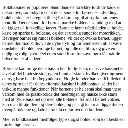
Boldbassiner er populære blandt landets forældre fordi de både er
dekorative, samtidigt med at de er sunde for børnenes udvikling.
boldbassinet er beregnet til leg for børn, og til at styrke børnenes
motorik. Det er sundt for børn at mærke boldene, samtidigt med at
de kigger på forskellige farver. Børnene lærer efterhånden at holde,
kaste og sparke til boldene, og det er utrolig sundt for motorikken.
Bevæger barnet sig rundt i boldene, vil det opkvikke barnet, ligger
barnet derimod stille, vil de dybe tryk og fornemmelsen af, at være
omsluttet af bolde berolige barnet, og lulle det til ro, og give en
dejlig og rolig søvn. Det er en sund form for søvn børn får, når de
bliver trætte af at lege.
Børnene kan bruge dette bassin helt fra fødslen, da selve bassinet er
lavet af det blødeste stof, og en bund af skum, hvilket giver børnene
en tryg base helt fra begyndelsen. Nogle kunder har sendt billeder af
deres børn der får deres eftermiddagslur i boldbassinet, så det har
virkelig mange funktioner. Når børnene er helt små skal man være
varsom med de plastikbolde der medfølger, og måske ikke starte
med at fylde bassinet op med alle boldene. Så snart barnet vokser,
kan man tilføje flere og flere bolde, og på sigt kan man ligge dynen
ovenpå boldene og lade barnet få en lur ovenpå boldene.
Med et boldbassinet medfølger typisk også bolde, som kan bestilles i
forskellige farver: