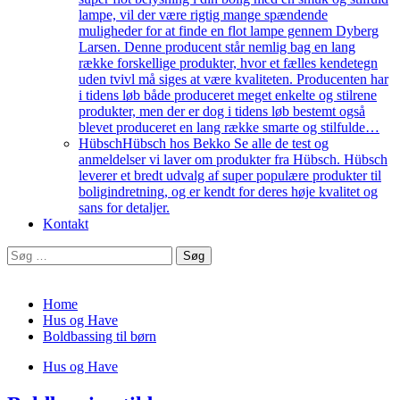
lampe, vil der være rigtig mange spændende
muligheder for at finde en flot lampe gennem Dyberg
Larsen. Denne producent står nemlig bag en lang
række forskellige produkter, hvor et fælles kendetegn
uden tvivl må siges at være kvaliteten. Producenten har
i tidens løb både produceret meget enkelte og stilrene
produkter, men der er dog i tidens løb bestemt også
blevet produceret en lang række smarte og stilfulde…
Hübsch
Hübsch hos Bekko Se alle de test og
anmeldelser vi laver om produkter fra Hübsch. Hübsch
leverer et bredt udvalg af super populære produkter til
boligindretning, og er kendt for deres høje kvalitet og
sans for detaljer.
Kontakt
Søg
efter:
Home
Hus og Have
Boldbassing til børn
Hus og Have