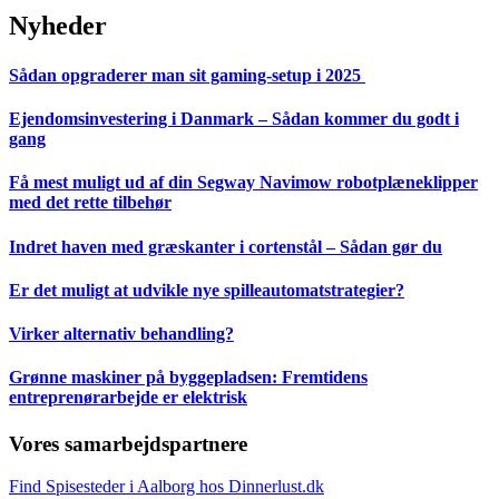
Nyheder
Sådan opgraderer man sit gaming-setup i 2025
Ejendomsinvestering i Danmark – Sådan kommer du godt i
gang
Få mest muligt ud af din Segway Navimow robotplæneklipper
med det rette tilbehør
Indret haven med græskanter i cortenstål – Sådan gør du
Er det muligt at udvikle nye spilleautomatstrategier?
Virker alternativ behandling?
Grønne maskiner på byggepladsen: Fremtidens
entreprenørarbejde er elektrisk
Vores samarbejdspartnere
Find Spisesteder i Aalborg hos Dinnerlust.dk