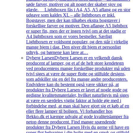
søde farver, motiver og alt noget der skaber sjov og
glæde. Lightboxen fås i A4, A5, A5 aflang og en stor
udgave som kaldes XL – alle lightboxes er inkl.
Bogstaver, men der kan tilkøbes ekstra bogstaver i
forskellige farver og motiver. Den aflange A5 lightbox
er super fin, men der er ingen tvivl om at det stadig er
A4 lightboxen som er vores bestseller. Særligt
Lightboxen er voldsomt populær, og den står i virkelig
mange hjem i dag. Den giver dit hjem et personligt
udtryk, og børnene kan lære at…
Dyberg Larsen
Dyberg Larsen er en velkendt dansk
producent af lamper, og et af de helt store kendetegn
ved producentens mange forskellige produkter må uden
tvivl siges at være de super flotte og stilfulde designs,
som adskiller sig en del fra mange andre producenters.
Endvidere kan du bestemt også være sikker på, at
produkter fra Dyberg Larsen er lavet af nogle gode og
gedigne kvalitetsmaterialer, hvilket naturligvis må siges
at være en særdeles vigtig faktor at holde øje med i
forbindelse med, at man skal have gjort sig et køb af en
eller flere lamper til boligen. Vi forhandler hos
Bekko.dk et kæmpe udvalg af gode kvalitetslamper fra
netop denne producent. Find mange spændende
produkter fra Dyberg Larsen Hvis du gerne vil have en
super flot belysning i din bolig med en smuk og stilfuld