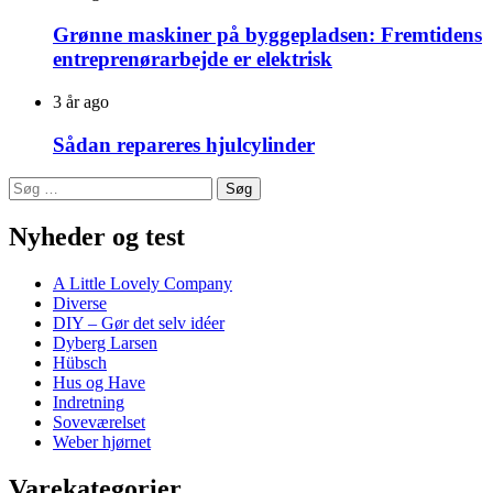
Grønne maskiner på byggepladsen: Fremtidens
entreprenørarbejde er elektrisk
3 år ago
Sådan repareres hjulcylinder
Søg
efter:
Nyheder og test
A Little Lovely Company
Diverse
DIY – Gør det selv idéer
Dyberg Larsen
Hübsch
Hus og Have
Indretning
Soveværelset
Weber hjørnet
Varekategorier