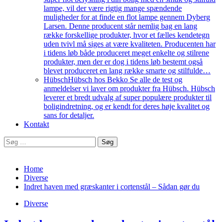
lampe, vil der være rigtig mange spændende
muligheder for at finde en flot lampe gennem Dyberg
Larsen. Denne producent står nemlig bag en lang
række forskellige produkter, hvor et fælles kendetegn
uden tvivl må siges at være kvaliteten. Producenten har
i tidens løb både produceret meget enkelte og stilrene
produkter, men der er dog i tidens løb bestemt også
blevet produceret en lang række smarte og stilfulde…
Hübsch
Hübsch hos Bekko Se alle de test og
anmeldelser vi laver om produkter fra Hübsch. Hübsch
leverer et bredt udvalg af super populære produkter til
boligindretning, og er kendt for deres høje kvalitet og
sans for detaljer.
Kontakt
Søg
efter:
Home
Diverse
Indret haven med græskanter i cortenstål – Sådan gør du
Diverse