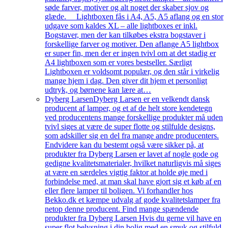
søde farver, motiver og alt noget der skaber sjov og
glæde. Lightboxen fås i A4, A5, A5 aflang og en stor
udgave som kaldes XL – alle lightboxes er inkl.
Bogstaver, men der kan tilkøbes ekstra bogstaver i
forskellige farver og motiver. Den aflange A5 lightbox
er super fin, men der er ingen tvivl om at det stadig er
A4 lightboxen som er vores bestseller. Særligt
Lightboxen er voldsomt populær, og den står i virkelig
mange hjem i dag. Den giver dit hjem et personligt
udtryk, og børnene kan lære at…
Dyberg Larsen
Dyberg Larsen er en velkendt dansk
producent af lamper, og et af de helt store kendetegn
ved producentens mange forskellige produkter må uden
tvivl siges at være de super flotte og stilfulde designs,
som adskiller sig en del fra mange andre producenters.
Endvidere kan du bestemt også være sikker på, at
produkter fra Dyberg Larsen er lavet af nogle gode og
gedigne kvalitetsmaterialer, hvilket naturligvis må siges
at være en særdeles vigtig faktor at holde øje med i
forbindelse med, at man skal have gjort sig et køb af en
eller flere lamper til boligen. Vi forhandler hos
Bekko.dk et kæmpe udvalg af gode kvalitetslamper fra
netop denne producent. Find mange spændende
produkter fra Dyberg Larsen Hvis du gerne vil have en
super flot belysning i din bolig med en smuk og stilfuld