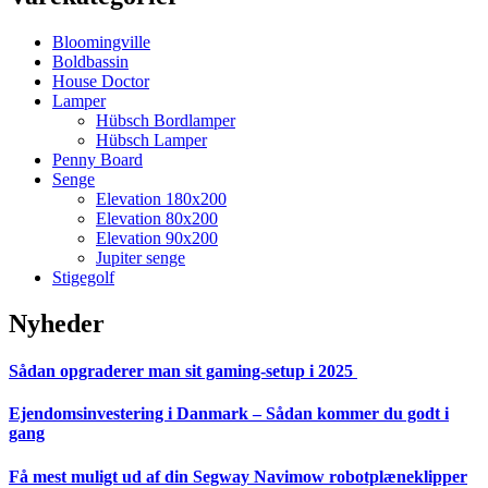
Bloomingville
Boldbassin
House Doctor
Lamper
Hübsch Bordlamper
Hübsch Lamper
Penny Board
Senge
Elevation 180x200
Elevation 80x200
Elevation 90x200
Jupiter senge
Stigegolf
Nyheder
Sådan opgraderer man sit gaming-setup i 2025
Ejendomsinvestering i Danmark – Sådan kommer du godt i
gang
Få mest muligt ud af din Segway Navimow robotplæneklipper