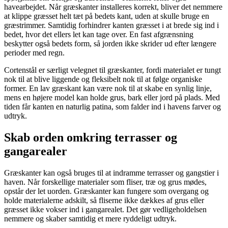
havearbejdet. Når græskanter installeres korrekt, bliver det nemmere
at klippe græsset helt tæt på bedets kant, uden at skulle bruge en
græstrimmer. Samtidig forhindrer kanten græsset i at brede sig ind i
bedet, hvor det ellers let kan tage over. En fast afgrænsning
beskytter også bedets form, så jorden ikke skrider ud efter længere
perioder med regn.
Cortenstål er særligt velegnet til græskanter, fordi materialet er tungt
nok til at blive liggende og fleksibelt nok til at følge organiske
former. En lav græskant kan være nok til at skabe en synlig linje,
mens en højere model kan holde grus, bark eller jord på plads. Med
tiden får kanten en naturlig patina, som falder ind i havens farver og
udtryk.
Skab orden omkring terrasser og
gangarealer
Græskanter kan også bruges til at indramme terrasser og gangstier i
haven. Når forskellige materialer som fliser, træ og grus mødes,
opstår der let uorden. Græskanter kan fungere som overgang og
holde materialerne adskilt, så fliserne ikke dækkes af grus eller
græsset ikke vokser ind i gangarealet. Det gør vedligeholdelsen
nemmere og skaber samtidig et mere ryddeligt udtryk.