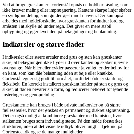
Ved at bruge græskanter i cortenstål opnås en holdbar løsning, som
ikke kræver maling eller imprægnering. Kantens skarpe linjer skaber
en synlig inddeling, som guider øjet rundt i haven. Der kan også
arbejdes med højdeforskelle, hvor græskanten forhindrer jord og
småsten i at skylle ud under regn. Det giver en mere stabil
opbygning og øger levetiden på belægninger og beplantning.
Indkørsler og større flader
I indkørsler eller større arealer med grus og sten kan græskanter
sikre, at belægningen ikke flyder ud over kanten og skaber ujævne
overgange. Når biler eller cykler passerer jævnligt, er der behov for
en kant, som kan tåle belastning uden at bøje eller knække.
Cortenstål egner sig godt til formålet, fordi det både er stærkt og
fleksibelt. En korrekt installeret græskant holder på sten og grus og
sikrer, at fladen bevarer sin form, og reducerer behovet for løbende
justeringer og genopretning.
Græskanterne kan bruges i både private indkørsler og på større
fællesarealer, hvor der ønskes en permanent og diskret afgrænsning.
Det er også muligt at kombinere græskanter med kantsten, hvor
stålkanten bruges som indvendig støtte. På den måde forstærkes
strukturen, uden at det visuelle udtryk bliver tungt – Tjek ind på
Cortensteel.dk og se de mange muligheder.