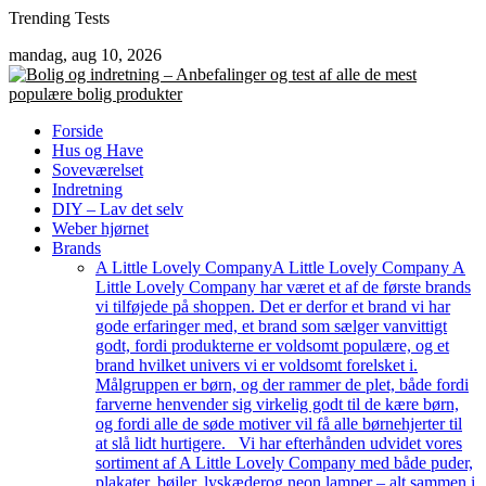
Skip
Trending Tests
to
mandag, aug 10, 2026
content
Forside
Hus og Have
Soveværelset
Indretning
DIY – Lav det selv
Weber hjørnet
Brands
A Little Lovely Company
A Little Lovely Company A
Little Lovely Company har været et af de første brands
vi tilføjede på shoppen. Det er derfor et brand vi har
gode erfaringer med, et brand som sælger vanvittigt
godt, fordi produkterne er voldsomt populære, og et
brand hvilket univers vi er voldsomt forelsket i.
Målgruppen er børn, og der rammer de plet, både fordi
farverne henvender sig virkelig godt til de kære børn,
og fordi alle de søde motiver vil få alle børnehjerter til
at slå lidt hurtigere. Vi har efterhånden udvidet vores
sortiment af A Little Lovely Company med både puder,
plakater, bøjler, lyskæderog neon lamper – alt sammen i