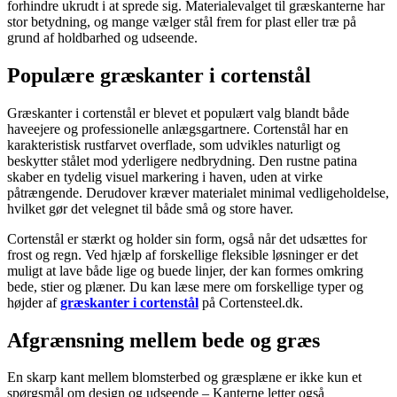
forhindre ukrudt i at sprede sig. Materialevalget til græskanterne har
stor betydning, og mange vælger stål frem for plast eller træ på
grund af holdbarhed og udseende.
Populære græskanter i cortenstål
Græskanter i cortenstål er blevet et populært valg blandt både
haveejere og professionelle anlægsgartnere. Cortenstål har en
karakteristisk rustfarvet overflade, som udvikles naturligt og
beskytter stålet mod yderligere nedbrydning. Den rustne patina
skaber en tydelig visuel markering i haven, uden at virke
påtrængende. Derudover kræver materialet minimal vedligeholdelse,
hvilket gør det velegnet til både små og store haver.
Cortenstål er stærkt og holder sin form, også når det udsættes for
frost og regn. Ved hjælp af forskellige fleksible løsninger er det
muligt at lave både lige og buede linjer, der kan formes omkring
bede, stier og plæner. Du kan læse mere om forskellige typer og
højder af
græskanter i cortenstål
på Cortensteel.dk.
Afgrænsning mellem bede og græs
En skarp kant mellem blomsterbed og græsplæne er ikke kun et
spørgsmål om design og udseende – Kanterne letter også