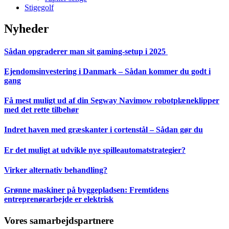
Stigegolf
Nyheder
Sådan opgraderer man sit gaming-setup i 2025
Ejendomsinvestering i Danmark – Sådan kommer du godt i
gang
Få mest muligt ud af din Segway Navimow robotplæneklipper
med det rette tilbehør
Indret haven med græskanter i cortenstål – Sådan gør du
Er det muligt at udvikle nye spilleautomatstrategier?
Virker alternativ behandling?
Grønne maskiner på byggepladsen: Fremtidens
entreprenørarbejde er elektrisk
Vores samarbejdspartnere