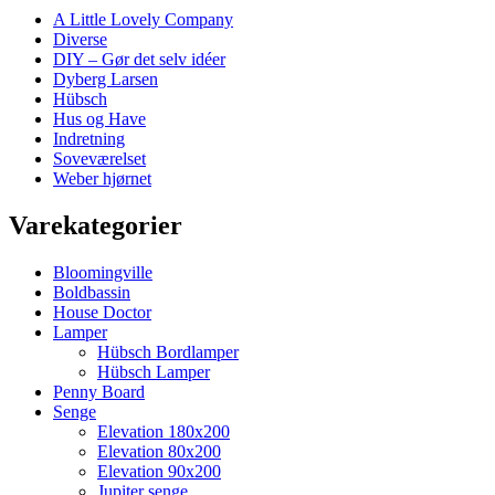
A Little Lovely Company
Diverse
DIY – Gør det selv idéer
Dyberg Larsen
Hübsch
Hus og Have
Indretning
Soveværelset
Weber hjørnet
Varekategorier
Bloomingville
Boldbassin
House Doctor
Lamper
Hübsch Bordlamper
Hübsch Lamper
Penny Board
Senge
Elevation 180x200
Elevation 80x200
Elevation 90x200
Jupiter senge