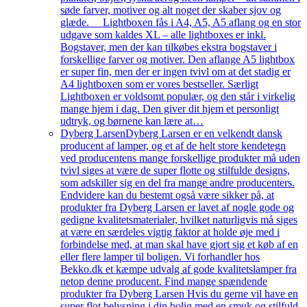
søde farver, motiver og alt noget der skaber sjov og
glæde. Lightboxen fås i A4, A5, A5 aflang og en stor
udgave som kaldes XL – alle lightboxes er inkl.
Bogstaver, men der kan tilkøbes ekstra bogstaver i
forskellige farver og motiver. Den aflange A5 lightbox
er super fin, men der er ingen tvivl om at det stadig er
A4 lightboxen som er vores bestseller. Særligt
Lightboxen er voldsomt populær, og den står i virkelig
mange hjem i dag. Den giver dit hjem et personligt
udtryk, og børnene kan lære at…
Dyberg Larsen
Dyberg Larsen er en velkendt dansk
producent af lamper, og et af de helt store kendetegn
ved producentens mange forskellige produkter må uden
tvivl siges at være de super flotte og stilfulde designs,
som adskiller sig en del fra mange andre producenters.
Endvidere kan du bestemt også være sikker på, at
produkter fra Dyberg Larsen er lavet af nogle gode og
gedigne kvalitetsmaterialer, hvilket naturligvis må siges
at være en særdeles vigtig faktor at holde øje med i
forbindelse med, at man skal have gjort sig et køb af en
eller flere lamper til boligen. Vi forhandler hos
Bekko.dk et kæmpe udvalg af gode kvalitetslamper fra
netop denne producent. Find mange spændende
produkter fra Dyberg Larsen Hvis du gerne vil have en
super flot belysning i din bolig med en smuk og stilfuld