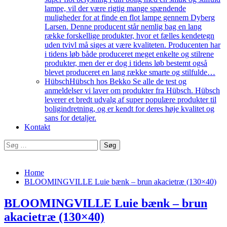
lampe, vil der være rigtig mange spændende
muligheder for at finde en flot lampe gennem Dyberg
Larsen. Denne producent står nemlig bag en lang
række forskellige produkter, hvor et fælles kendetegn
uden tvivl må siges at være kvaliteten. Producenten har
i tidens løb både produceret meget enkelte og stilrene
produkter, men der er dog i tidens løb bestemt også
blevet produceret en lang række smarte og stilfulde…
Hübsch
Hübsch hos Bekko Se alle de test og
anmeldelser vi laver om produkter fra Hübsch. Hübsch
leverer et bredt udvalg af super populære produkter til
boligindretning, og er kendt for deres høje kvalitet og
sans for detaljer.
Kontakt
Søg
efter:
Home
BLOOMINGVILLE Luie bænk – brun akacietræ (130×40)
BLOOMINGVILLE Luie bænk – brun
akacietræ (130×40)