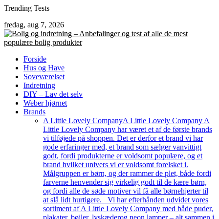
Skip
Trending Tests
to
fredag, aug 7, 2026
content
Forside
Hus og Have
Soveværelset
Indretning
DIY – Lav det selv
Weber hjørnet
Brands
A Little Lovely Company
A Little Lovely Company A
Little Lovely Company har været et af de første brands
vi tilføjede på shoppen. Det er derfor et brand vi har
gode erfaringer med, et brand som sælger vanvittigt
godt, fordi produkterne er voldsomt populære, og et
brand hvilket univers vi er voldsomt forelsket i.
Målgruppen er børn, og der rammer de plet, både fordi
farverne henvender sig virkelig godt til de kære børn,
og fordi alle de søde motiver vil få alle børnehjerter til
at slå lidt hurtigere. Vi har efterhånden udvidet vores
sortiment af A Little Lovely Company med både puder,
plakater, bøjler, lyskæderog neon lamper – alt sammen i