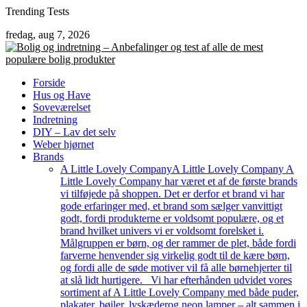
Skip
Trending Tests
to
fredag, aug 7, 2026
content
Forside
Hus og Have
Soveværelset
Indretning
DIY – Lav det selv
Weber hjørnet
Brands
A Little Lovely Company
A Little Lovely Company A
Little Lovely Company har været et af de første brands
vi tilføjede på shoppen. Det er derfor et brand vi har
gode erfaringer med, et brand som sælger vanvittigt
godt, fordi produkterne er voldsomt populære, og et
brand hvilket univers vi er voldsomt forelsket i.
Målgruppen er børn, og der rammer de plet, både fordi
farverne henvender sig virkelig godt til de kære børn,
og fordi alle de søde motiver vil få alle børnehjerter til
at slå lidt hurtigere. Vi har efterhånden udvidet vores
sortiment af A Little Lovely Company med både puder,
plakater, bøjler, lyskæderog neon lamper – alt sammen i