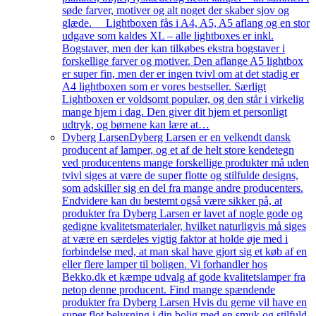
søde farver, motiver og alt noget der skaber sjov og
glæde. Lightboxen fås i A4, A5, A5 aflang og en stor
udgave som kaldes XL – alle lightboxes er inkl.
Bogstaver, men der kan tilkøbes ekstra bogstaver i
forskellige farver og motiver. Den aflange A5 lightbox
er super fin, men der er ingen tvivl om at det stadig er
A4 lightboxen som er vores bestseller. Særligt
Lightboxen er voldsomt populær, og den står i virkelig
mange hjem i dag. Den giver dit hjem et personligt
udtryk, og børnene kan lære at…
Dyberg Larsen
Dyberg Larsen er en velkendt dansk
producent af lamper, og et af de helt store kendetegn
ved producentens mange forskellige produkter må uden
tvivl siges at være de super flotte og stilfulde designs,
som adskiller sig en del fra mange andre producenters.
Endvidere kan du bestemt også være sikker på, at
produkter fra Dyberg Larsen er lavet af nogle gode og
gedigne kvalitetsmaterialer, hvilket naturligvis må siges
at være en særdeles vigtig faktor at holde øje med i
forbindelse med, at man skal have gjort sig et køb af en
eller flere lamper til boligen. Vi forhandler hos
Bekko.dk et kæmpe udvalg af gode kvalitetslamper fra
netop denne producent. Find mange spændende
produkter fra Dyberg Larsen Hvis du gerne vil have en
super flot belysning i din bolig med en smuk og stilfuld