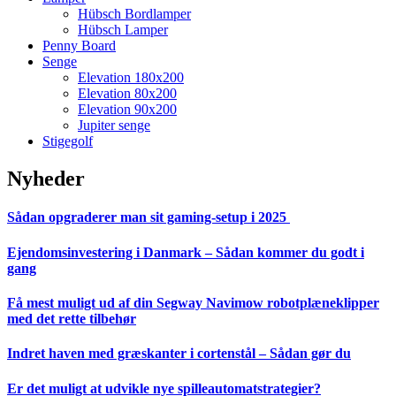
Hübsch Bordlamper
Hübsch Lamper
Penny Board
Senge
Elevation 180x200
Elevation 80x200
Elevation 90x200
Jupiter senge
Stigegolf
Nyheder
Sådan opgraderer man sit gaming-setup i 2025
Ejendomsinvestering i Danmark – Sådan kommer du godt i
gang
Få mest muligt ud af din Segway Navimow robotplæneklipper
med det rette tilbehør
Indret haven med græskanter i cortenstål – Sådan gør du
Er det muligt at udvikle nye spilleautomatstrategier?