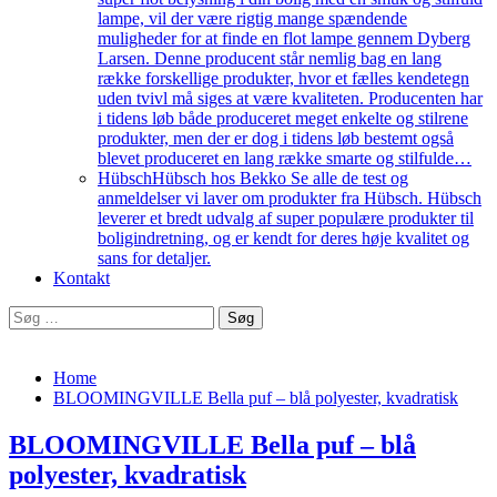
lampe, vil der være rigtig mange spændende
muligheder for at finde en flot lampe gennem Dyberg
Larsen. Denne producent står nemlig bag en lang
række forskellige produkter, hvor et fælles kendetegn
uden tvivl må siges at være kvaliteten. Producenten har
i tidens løb både produceret meget enkelte og stilrene
produkter, men der er dog i tidens løb bestemt også
blevet produceret en lang række smarte og stilfulde…
Hübsch
Hübsch hos Bekko Se alle de test og
anmeldelser vi laver om produkter fra Hübsch. Hübsch
leverer et bredt udvalg af super populære produkter til
boligindretning, og er kendt for deres høje kvalitet og
sans for detaljer.
Kontakt
Søg
efter:
Home
BLOOMINGVILLE Bella puf – blå polyester, kvadratisk
BLOOMINGVILLE Bella puf – blå
polyester, kvadratisk