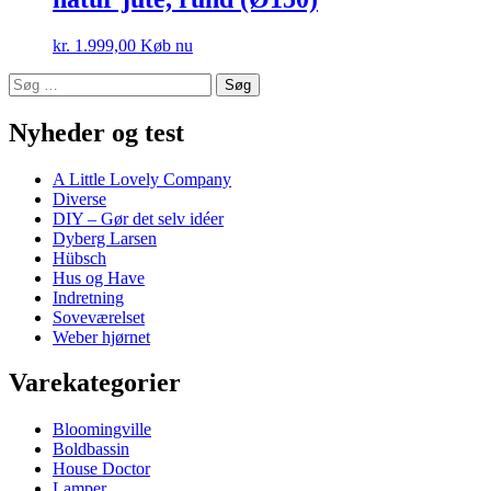
kr.
1.999,00
Køb nu
Søg
efter:
Nyheder og test
A Little Lovely Company
Diverse
DIY – Gør det selv idéer
Dyberg Larsen
Hübsch
Hus og Have
Indretning
Soveværelset
Weber hjørnet
Varekategorier
Bloomingville
Boldbassin
House Doctor
Lamper