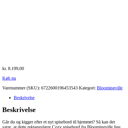
kr.
8.199,00
Køb nu
Varenummer (SKU):
6722600196453543
Kategori:
Bloomingville
Beskrivelse
Beskrivelse
Går du og kigger efter et nyt spisebord til hjemmet? Så kan det
være, at dette rektangulære Cozy spisebord fra Bloomingville lige