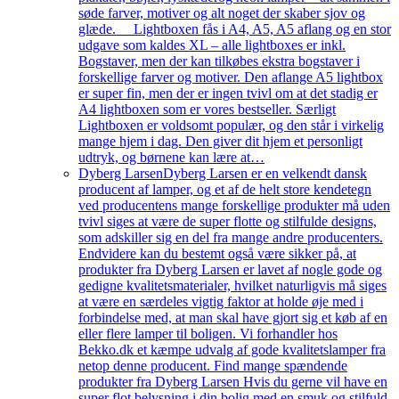
søde farver, motiver og alt noget der skaber sjov og
glæde. Lightboxen fås i A4, A5, A5 aflang og en stor
udgave som kaldes XL – alle lightboxes er inkl.
Bogstaver, men der kan tilkøbes ekstra bogstaver i
forskellige farver og motiver. Den aflange A5 lightbox
er super fin, men der er ingen tvivl om at det stadig er
A4 lightboxen som er vores bestseller. Særligt
Lightboxen er voldsomt populær, og den står i virkelig
mange hjem i dag. Den giver dit hjem et personligt
udtryk, og børnene kan lære at…
Dyberg Larsen
Dyberg Larsen er en velkendt dansk
producent af lamper, og et af de helt store kendetegn
ved producentens mange forskellige produkter må uden
tvivl siges at være de super flotte og stilfulde designs,
som adskiller sig en del fra mange andre producenters.
Endvidere kan du bestemt også være sikker på, at
produkter fra Dyberg Larsen er lavet af nogle gode og
gedigne kvalitetsmaterialer, hvilket naturligvis må siges
at være en særdeles vigtig faktor at holde øje med i
forbindelse med, at man skal have gjort sig et køb af en
eller flere lamper til boligen. Vi forhandler hos
Bekko.dk et kæmpe udvalg af gode kvalitetslamper fra
netop denne producent. Find mange spændende
produkter fra Dyberg Larsen Hvis du gerne vil have en
super flot belysning i din bolig med en smuk og stilfuld