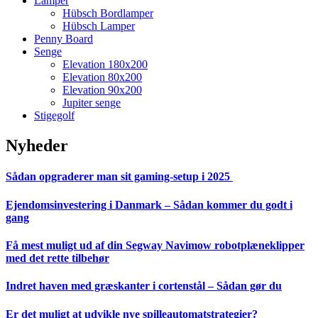
Lamper
Hübsch Bordlamper
Hübsch Lamper
Penny Board
Senge
Elevation 180x200
Elevation 80x200
Elevation 90x200
Jupiter senge
Stigegolf
Nyheder
Sådan opgraderer man sit gaming-setup i 2025
Ejendomsinvestering i Danmark – Sådan kommer du godt i
gang
Få mest muligt ud af din Segway Navimow robotplæneklipper
med det rette tilbehør
Indret haven med græskanter i cortenstål – Sådan gør du
Er det muligt at udvikle nye spilleautomatstrategier?