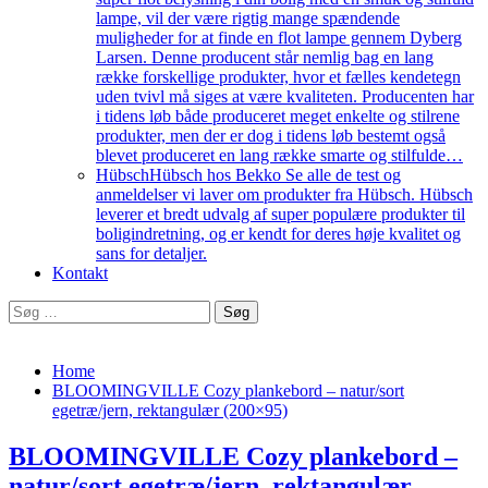
lampe, vil der være rigtig mange spændende
muligheder for at finde en flot lampe gennem Dyberg
Larsen. Denne producent står nemlig bag en lang
række forskellige produkter, hvor et fælles kendetegn
uden tvivl må siges at være kvaliteten. Producenten har
i tidens løb både produceret meget enkelte og stilrene
produkter, men der er dog i tidens løb bestemt også
blevet produceret en lang række smarte og stilfulde…
Hübsch
Hübsch hos Bekko Se alle de test og
anmeldelser vi laver om produkter fra Hübsch. Hübsch
leverer et bredt udvalg af super populære produkter til
boligindretning, og er kendt for deres høje kvalitet og
sans for detaljer.
Kontakt
Søg
efter:
Home
BLOOMINGVILLE Cozy plankebord – natur/sort
egetræ/jern, rektangulær (200×95)
BLOOMINGVILLE Cozy plankebord –
natur/sort egetræ/jern, rektangulær