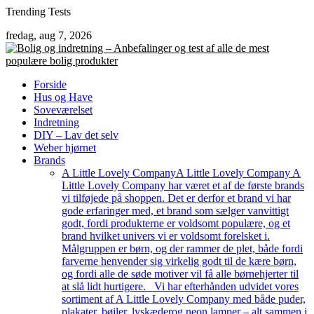
Skip
Trending Tests
to
fredag, aug 7, 2026
content
Forside
Hus og Have
Soveværelset
Indretning
DIY – Lav det selv
Weber hjørnet
Brands
A Little Lovely Company
A Little Lovely Company A
Little Lovely Company har været et af de første brands
vi tilføjede på shoppen. Det er derfor et brand vi har
gode erfaringer med, et brand som sælger vanvittigt
godt, fordi produkterne er voldsomt populære, og et
brand hvilket univers vi er voldsomt forelsket i.
Målgruppen er børn, og der rammer de plet, både fordi
farverne henvender sig virkelig godt til de kære børn,
og fordi alle de søde motiver vil få alle børnehjerter til
at slå lidt hurtigere. Vi har efterhånden udvidet vores
sortiment af A Little Lovely Company med både puder,
plakater, bøjler, lyskæderog neon lamper – alt sammen i