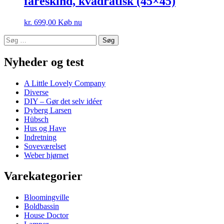
fåreskind, kvadratisk (45×45)
kr.
699,00
Køb nu
Søg
efter:
Nyheder og test
A Little Lovely Company
Diverse
DIY – Gør det selv idéer
Dyberg Larsen
Hübsch
Hus og Have
Indretning
Soveværelset
Weber hjørnet
Varekategorier
Bloomingville
Boldbassin
House Doctor