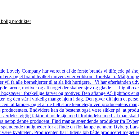
le Lovely Company har været et af de første brands vi tilføjede på shop
ulære, og et brand hvilket univers vi er voldsomt forelsket i. Målgrupp
ver vil få alle børnehjerter til at slå lidt hurtigere. Vi har efterhånde
 søde farver, motiver og alt noget der skaber sjov og glæde. Lightboxe
a bogstaver i forskellige farver og motiver. Den aflange A5 lightbox er s
ær, og den står i virkelig mange hjem i dag. Den giver dit hjem et pers
ent af lamper, og et af de helt store kendetegn ved producentens mange
dre producenters. Endvidere kan du bestemt også være sikker på, at prod
n særdeles vigtig faktor at holde øje med i forbindelse med, at man skal ha
a netop denne producent. Find mange spændende produkter fra Dyberg L
e spændende muligheder for at finde en flot lampe gennem Dyberg Lars
t være kvaliteten. Producenten har i tidens løb både produceret meget en