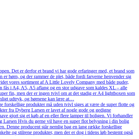
pen. Det er derfor et brand vi har gode erfaringer med, et brand som
en er børn, og der rammer de plet, både fordi farverne henvender sig
n udvidet vores sortiment af A Little Lovely Company med både puder,
n fås i A4, A5, A5 aflang og en stor udgave som kaldes XL – alle
uper fin, men der er ingen tvivl om at det stadig er A4 lightboxen som
onligt udtryk, og børnene kan lære at…
 forskellige produkter må uden tvivl siges at være de super flotte og
ukter fra Dyberg Larsen er lavet af nogle gode og gedigne
ve gjort sig et køb af en eller flere lamper til boligen. Vi forhandler
arsen Hvis du gerne vil have en super flot belysning i din bolig
en. Denne producent står nemlig bag en lang række forskellige
kelte og stilrene produkter, men der er dog i tidens løb bestemt også