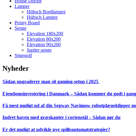
House Doctor
Lamper
Hübsch Bordlamper
Hübsch Lamper
Penny Board
Senge
Elevation 180x200
Elevation 80x200
Elevation 90x200
Jupiter senge
Stigegolf
Nyheder
Sådan opgraderer man sit gaming-setup i 2025
Ejendomsinvestering i Danmark – Sådan kommer du godt i gan
Få mest muligt ud af din Segway Navimow robotplæneklipper med
Indret haven med græskanter i cortenstål – Sådan gør du
Er det muligt at udvikle nye spilleautomatstrategier?