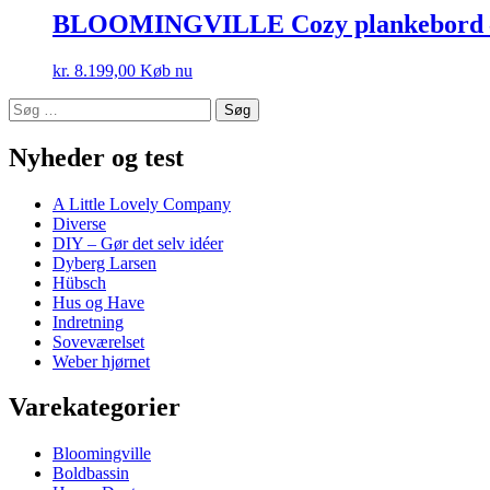
BLOOMINGVILLE Cozy plankebord – na
kr.
8.199,00
Køb nu
Søg
efter:
Nyheder og test
A Little Lovely Company
Diverse
DIY – Gør det selv idéer
Dyberg Larsen
Hübsch
Hus og Have
Indretning
Soveværelset
Weber hjørnet
Varekategorier
Bloomingville
Boldbassin