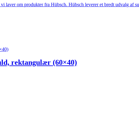
i laver om produkter fra Hübsch. Hübsch leverer et bredt udvalg af sup
×40)
, rektangulær (60×40)