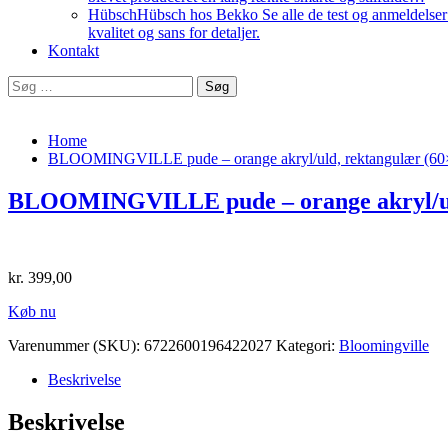
Hübsch
Hübsch hos Bekko Se alle de test og anmeldelser v
kvalitet og sans for detaljer.
Kontakt
Søg
efter:
Home
BLOOMINGVILLE pude – orange akryl/uld, rektangulær (60
BLOOMINGVILLE pude – orange akryl/uld
kr.
399,00
Køb nu
Varenummer (SKU):
6722600196422027
Kategori:
Bloomingville
Beskrivelse
Beskrivelse