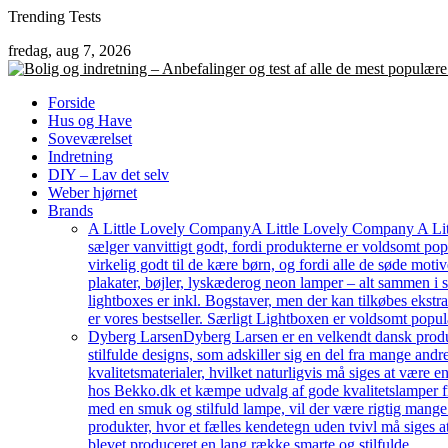
Skip
Trending Tests
to
fredag, aug 7, 2026
content
Forside
Hus og Have
Soveværelset
Indretning
DIY – Lav det selv
Weber hjørnet
Brands
A Little Lovely Company
A Little Lovely Company A Litt
sælger vanvittigt godt, fordi produkterne er voldsomt pop
virkelig godt til de kære børn, og fordi alle de søde moti
plakater, bøjler, lyskæderog neon lamper – alt sammen i
lightboxes er inkl. Bogstaver, men der kan tilkøbes ekstr
er vores bestseller. Særligt Lightboxen er voldsomt popul
Dyberg Larsen
Dyberg Larsen er en velkendt dansk produc
stilfulde designs, som adskiller sig en del fra mange an
kvalitetsmaterialer, hvilket naturligvis må siges at være e
hos Bekko.dk et kæmpe udvalg af gode kvalitetslamper fr
med en smuk og stilfuld lampe, vil der være rigtig mang
produkter, hvor et fælles kendetegn uden tvivl må siges a
blevet produceret en lang række smarte og stilfulde…