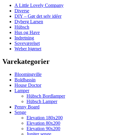
A Little Lovely Company
Diverse
DIY – Gør det selv idéer
Dyberg Larsen
Hübsch
Hus og Have
Indretning
Soveværelset
Weber hjørnet
Varekategorier
Bloomingville
Boldbassin
House Doctor
Lamper
Hübsch Bordlamper
Hübsch Lamper
Penny Board
Senge
Elevation 180x200
Elevation 80x200
Elevation 90x200
Jupiter senge