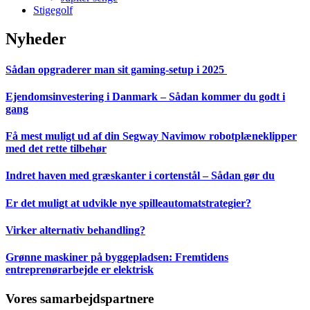
Stigegolf
Nyheder
Sådan opgraderer man sit gaming-setup i 2025
Ejendomsinvestering i Danmark – Sådan kommer du godt i
gang
Få mest muligt ud af din Segway Navimow robotplæneklipper
med det rette tilbehør
Indret haven med græskanter i cortenstål – Sådan gør du
Er det muligt at udvikle nye spilleautomatstrategier?
Virker alternativ behandling?
Grønne maskiner på byggepladsen: Fremtidens
entreprenørarbejde er elektrisk
Vores samarbejdspartnere