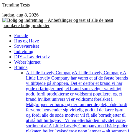
Skip
Trending Tests
to
lørdag, aug 8, 2026
content
Forside
Hus og Have
Soveværelset
Indretning
DIY – Lav det selv
Weber hjørnet
Brands
A Little Lovely Company
A Little Lovely Company A
Little Lovely Company har været et af de første brands
vi tilføjede på shoppen. Det er derfor et brand vi har
gode erfaringer med, et brand som sælger vanvittigt
godt, fordi produkterne er voldsomt populære, og et
brand hvilket univers vi er voldsomt forelsket i.
Målgruppen er børn, og der rammer de plet, både fordi
farverne henvender sig virkelig godt til de kære børn,
og fordi alle de søde motiver vil få alle børnehjerter til
at slå lidt hurtigere. Vi har efterhånden udvidet vores
sortiment af A Little Lovely Company med både puder,
plakater, bøjler, lyskæderog neon lamper – alt sammen i