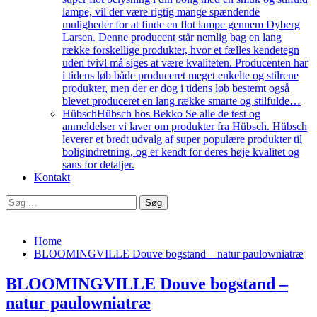
lampe, vil der være rigtig mange spændende
muligheder for at finde en flot lampe gennem Dyberg
Larsen. Denne producent står nemlig bag en lang
række forskellige produkter, hvor et fælles kendetegn
uden tvivl må siges at være kvaliteten. Producenten har
i tidens løb både produceret meget enkelte og stilrene
produkter, men der er dog i tidens løb bestemt også
blevet produceret en lang række smarte og stilfulde…
Hübsch
Hübsch hos Bekko Se alle de test og
anmeldelser vi laver om produkter fra Hübsch. Hübsch
leverer et bredt udvalg af super populære produkter til
boligindretning, og er kendt for deres høje kvalitet og
sans for detaljer.
Kontakt
Søg
efter:
Home
BLOOMINGVILLE Douve bogstand – natur paulowniatræ
BLOOMINGVILLE Douve bogstand –
natur paulowniatræ