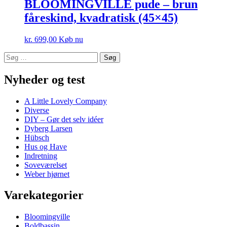
BLOOMINGVILLE pude – brun
fåreskind, kvadratisk (45×45)
kr.
699,00
Køb nu
Søg
efter:
Nyheder og test
A Little Lovely Company
Diverse
DIY – Gør det selv idéer
Dyberg Larsen
Hübsch
Hus og Have
Indretning
Soveværelset
Weber hjørnet
Varekategorier
Bloomingville
Boldbassin