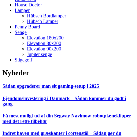
House Doctor
Lamper
Hübsch Bordlamper
Hübsch Lamper
Penny Board
Senge
Elevation 180x200
Elevation 80x200
Elevation 90x200
Jupiter senge
Stigegolf
Nyheder
Sådan opgraderer man sit gaming-setup i 2025
Ejendomsinvestering i Danmark – Sådan kommer du godt i
gang
Få mest muligt ud af din Segway Navimow robotplæneklipper
med det rette tilbehør
Indret haven med græskanter i cortenstål – Sådan gør du