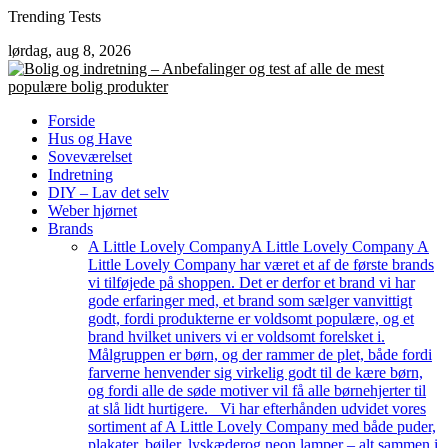
Skip
Trending Tests
to
lørdag, aug 8, 2026
content
Forside
Hus og Have
Soveværelset
Indretning
DIY – Lav det selv
Weber hjørnet
Brands
A Little Lovely Company
A Little Lovely Company A
Little Lovely Company har været et af de første brands
vi tilføjede på shoppen. Det er derfor et brand vi har
gode erfaringer med, et brand som sælger vanvittigt
godt, fordi produkterne er voldsomt populære, og et
brand hvilket univers vi er voldsomt forelsket i.
Målgruppen er børn, og der rammer de plet, både fordi
farverne henvender sig virkelig godt til de kære børn,
og fordi alle de søde motiver vil få alle børnehjerter til
at slå lidt hurtigere. Vi har efterhånden udvidet vores
sortiment af A Little Lovely Company med både puder,
plakater, bøjler, lyskæderog neon lamper – alt sammen i