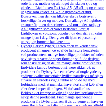
søde farver, motiver og alt noget der skaber sjov og
glæde. Lightboxen fås i A4, A5, A5 aflang og en stor
udgave som kaldes XL – alle lightboxes er inkl.
Bogstaver, men der kan tilkøbes ekstra bogstaver i
forskellige farver og motiver. Den aflange A5 lightbox
er super fin, men der er ingen tvivl om at det stadig er
A4 lightboxen som er vores bestseller. Særligt
Lightboxen er voldsomt populær, og den står i virkelig
mange hjem i dag. Den giver dit hjem et personligt
udtryk, og børnene kan lære at…
Dyberg Larsen
Dyberg Larsen er en velkendt dansk
producent af lamper, og et af de helt store kendetegn
ved producentens mange forskellige produkter må uden
tvivl siges at være de super flotte og stilfulde designs,
som adskiller sig en del fra mange andre producenters.
Endvidere kan du bestemt også være sikker på, at
produkter fra Dyberg Larsen er lavet af nogle gode og
gedigne kvalitetsmaterialer, hvilket naturligvis må siges
at være en særdeles vigtig faktor at holde øje med i
forbindelse med, at man skal have gjort sig et køb af en
eller flere lamper til boligen. Vi forhandler hos
Bekko.dk et kæmpe udvalg af gode kvalitetslamper fra
netop denne producent. Find mange spændende
produkter fra Dyberg Larsen Hvis du gerne vil have en
super flot belysning i din bolig med en smuk og stilfuld