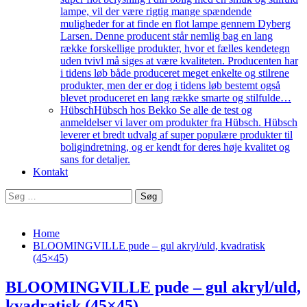
lampe, vil der være rigtig mange spændende
muligheder for at finde en flot lampe gennem Dyberg
Larsen. Denne producent står nemlig bag en lang
række forskellige produkter, hvor et fælles kendetegn
uden tvivl må siges at være kvaliteten. Producenten har
i tidens løb både produceret meget enkelte og stilrene
produkter, men der er dog i tidens løb bestemt også
blevet produceret en lang række smarte og stilfulde…
Hübsch
Hübsch hos Bekko Se alle de test og
anmeldelser vi laver om produkter fra Hübsch. Hübsch
leverer et bredt udvalg af super populære produkter til
boligindretning, og er kendt for deres høje kvalitet og
sans for detaljer.
Kontakt
Søg
efter:
Home
BLOOMINGVILLE pude – gul akryl/uld, kvadratisk
(45×45)
BLOOMINGVILLE pude – gul akryl/uld,
kvadratisk (45×45)