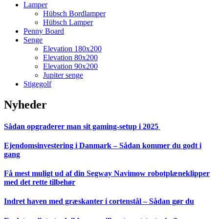
Lamper
Hübsch Bordlamper
Hübsch Lamper
Penny Board
Senge
Elevation 180x200
Elevation 80x200
Elevation 90x200
Jupiter senge
Stigegolf
Nyheder
Sådan opgraderer man sit gaming-setup i 2025
Ejendomsinvestering i Danmark – Sådan kommer du godt i
gang
Få mest muligt ud af din Segway Navimow robotplæneklipper
med det rette tilbehør
Indret haven med græskanter i cortenstål – Sådan gør du