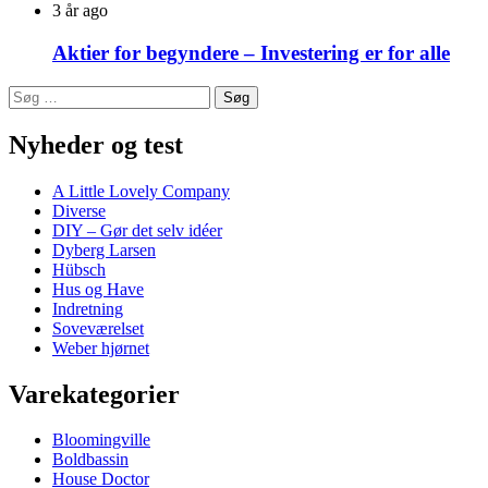
3 år ago
Aktier for begyndere – Investering er for alle
Søg
efter:
Nyheder og test
A Little Lovely Company
Diverse
DIY – Gør det selv idéer
Dyberg Larsen
Hübsch
Hus og Have
Indretning
Soveværelset
Weber hjørnet
Varekategorier
Bloomingville
Boldbassin
House Doctor