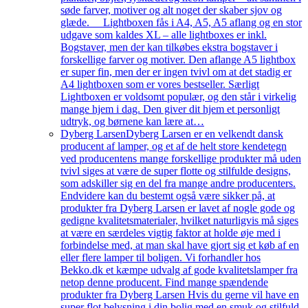
søde farver, motiver og alt noget der skaber sjov og
glæde. Lightboxen fås i A4, A5, A5 aflang og en stor
udgave som kaldes XL – alle lightboxes er inkl.
Bogstaver, men der kan tilkøbes ekstra bogstaver i
forskellige farver og motiver. Den aflange A5 lightbox
er super fin, men der er ingen tvivl om at det stadig er
A4 lightboxen som er vores bestseller. Særligt
Lightboxen er voldsomt populær, og den står i virkelig
mange hjem i dag. Den giver dit hjem et personligt
udtryk, og børnene kan lære at…
Dyberg Larsen
Dyberg Larsen er en velkendt dansk
producent af lamper, og et af de helt store kendetegn
ved producentens mange forskellige produkter må uden
tvivl siges at være de super flotte og stilfulde designs,
som adskiller sig en del fra mange andre producenters.
Endvidere kan du bestemt også være sikker på, at
produkter fra Dyberg Larsen er lavet af nogle gode og
gedigne kvalitetsmaterialer, hvilket naturligvis må siges
at være en særdeles vigtig faktor at holde øje med i
forbindelse med, at man skal have gjort sig et køb af en
eller flere lamper til boligen. Vi forhandler hos
Bekko.dk et kæmpe udvalg af gode kvalitetslamper fra
netop denne producent. Find mange spændende
produkter fra Dyberg Larsen Hvis du gerne vil have en
super flot belysning i din bolig med en smuk og stilfuld