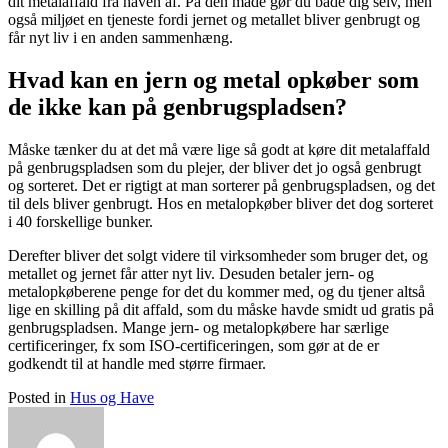
dit metalaffald fra haven af. På den måde gør du både dig selv, men
også miljøet en tjeneste fordi jernet og metallet bliver genbrugt og
får nyt liv i en anden sammenhæng.
Hvad kan en jern og metal opkøber som
de ikke kan på genbrugspladsen?
Måske tænker du at det må være lige så godt at køre dit metalaffald
på genbrugspladsen som du plejer, der bliver det jo også genbrugt
og sorteret. Det er rigtigt at man sorterer på genbrugspladsen, og det
til dels bliver genbrugt. Hos en metalopkøber bliver det dog sorteret
i 40 forskellige bunker.
Derefter bliver det solgt videre til virksomheder som bruger det, og
metallet og jernet får atter nyt liv. Desuden betaler jern- og
metalopkøberene penge for det du kommer med, og du tjener altså
lige en skilling på dit affald, som du måske havde smidt ud gratis på
genbrugspladsen. Mange jern- og metalopkøbere har særlige
certificeringer, fx som ISO-certificeringen, som gør at de er
godkendt til at handle med større firmaer.
Posted in
Hus og Have