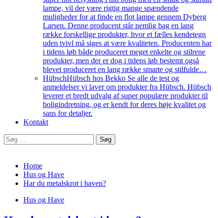
lampe, vil der være rigtig mange spændende
muligheder for at finde en flot lampe gennem Dyberg
Larsen. Denne producent står nemlig bag en lang
række forskellige produkter, hvor et fælles kendetegn
uden tvivl må siges at være kvaliteten. Producenten har
i tidens løb både produceret meget enkelte og stilrene
produkter, men der er dog i tidens løb bestemt også
blevet produceret en lang række smarte og stilfulde…
Hübsch
Hübsch hos Bekko Se alle de test og
anmeldelser vi laver om produkter fra Hübsch. Hübsch
leverer et bredt udvalg af super populære produkter til
boligindretning, og er kendt for deres høje kvalitet og
sans for detaljer.
Kontakt
Søg
efter:
Home
Hus og Have
Har du metalskrot i haven?
Hus og Have