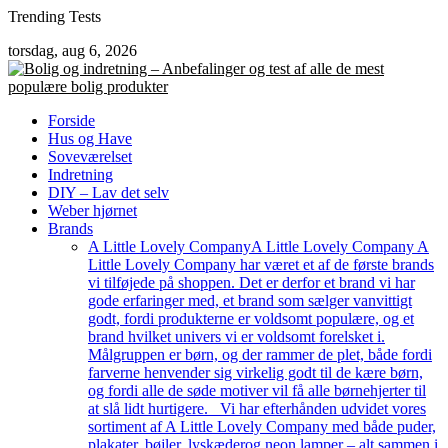
Skip
Trending Tests
to
torsdag, aug 6, 2026
content
Forside
Hus og Have
Soveværelset
Indretning
DIY – Lav det selv
Weber hjørnet
Brands
A Little Lovely Company
A Little Lovely Company A
Little Lovely Company har været et af de første brands
vi tilføjede på shoppen. Det er derfor et brand vi har
gode erfaringer med, et brand som sælger vanvittigt
godt, fordi produkterne er voldsomt populære, og et
brand hvilket univers vi er voldsomt forelsket i.
Målgruppen er børn, og der rammer de plet, både fordi
farverne henvender sig virkelig godt til de kære børn,
og fordi alle de søde motiver vil få alle børnehjerter til
at slå lidt hurtigere. Vi har efterhånden udvidet vores
sortiment af A Little Lovely Company med både puder,
plakater, bøjler, lyskæderog neon lamper – alt sammen i