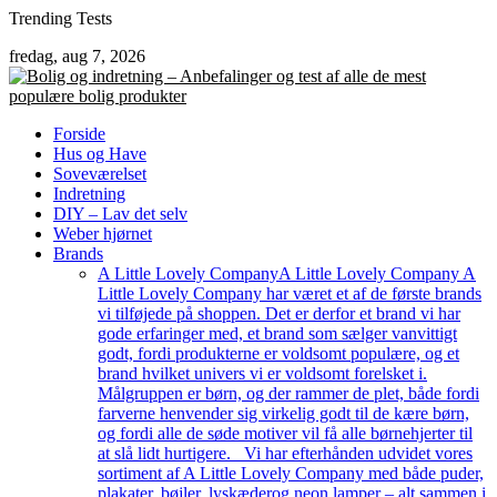
Skip
Trending Tests
to
fredag, aug 7, 2026
content
Forside
Hus og Have
Soveværelset
Indretning
DIY – Lav det selv
Weber hjørnet
Brands
A Little Lovely Company
A Little Lovely Company A
Little Lovely Company har været et af de første brands
vi tilføjede på shoppen. Det er derfor et brand vi har
gode erfaringer med, et brand som sælger vanvittigt
godt, fordi produkterne er voldsomt populære, og et
brand hvilket univers vi er voldsomt forelsket i.
Målgruppen er børn, og der rammer de plet, både fordi
farverne henvender sig virkelig godt til de kære børn,
og fordi alle de søde motiver vil få alle børnehjerter til
at slå lidt hurtigere. Vi har efterhånden udvidet vores
sortiment af A Little Lovely Company med både puder,
plakater, bøjler, lyskæderog neon lamper – alt sammen i