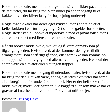
Book mødelokale, men inden du gør det, så vær sikker på, at der er
de faciliteter, du får brug for. Vær sikker på at der adgang til et
køkken, hvis der bliver brug for forplejning undervejs.
Nogle mødelokaler har deres eget køkken, mens andre deler et
fælles køkken i en større bygning. Det samme gælder for toiletter.
Nogle steder kan du booke et mødelokale med et privat toilet, mens
andre deler toilet med flere andre mødelokaler.
Når du booker mødelokale, skal du også være opmærksom på
tilgængeligheden. Hvis du ved, at der kommer deltagere til dit
arrangement, som er dårligt gående, eller som ikke kan komme op
ad trapper, så er det vigtigt med alternative muligheder. Her skal der
enten være en elevator eller slet ingen trapper.
Book mødelokale med adgang til udendørsarealer, hvis du ved, at du
får brug for det. Det kan være, at nogle af jeres aktiviteter har fordel
af at foregå udenfor under åben himmel. Her er der helt sikkert flere
mødelokaler, hvortil der hører en lille baggård eller som måske har et
græsareal i nærheden, hvor i kan få lov til at udfolde jer.
Posted in
Hus og Have