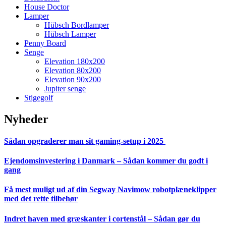
House Doctor
Lamper
Hübsch Bordlamper
Hübsch Lamper
Penny Board
Senge
Elevation 180x200
Elevation 80x200
Elevation 90x200
Jupiter senge
Stigegolf
Nyheder
Sådan opgraderer man sit gaming-setup i 2025
Ejendomsinvestering i Danmark – Sådan kommer du godt i
gang
Få mest muligt ud af din Segway Navimow robotplæneklipper
med det rette tilbehør
Indret haven med græskanter i cortenstål – Sådan gør du