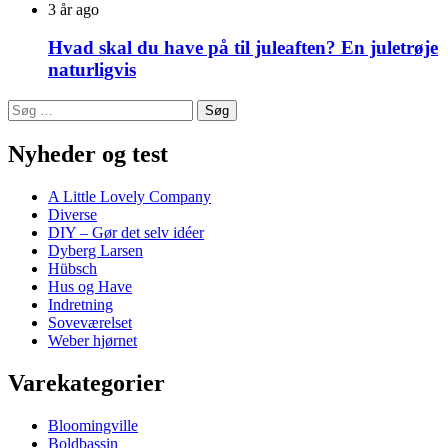
3 år ago
Hvad skal du have på til juleaften? En juletrøje
naturligvis
Søg
efter:
Nyheder og test
A Little Lovely Company
Diverse
DIY – Gør det selv idéer
Dyberg Larsen
Hübsch
Hus og Have
Indretning
Soveværelset
Weber hjørnet
Varekategorier
Bloomingville
Boldbassin