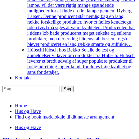
lampe, vil der være rigtig mange spændende
muligheder for at finde en flot lampe gennem Dyberg
Larsen. Denne producent står nemlig bag en lang
række forskellige produkter, hvor et fælles kendetegn
uden tvivl må siges at være kvaliteten. Producenten har
i tidens løb både produceret meget enkelte og stilrene
produkter, men der er dog i tidens løb bestemt også
blevet produceret en lang række smarte og stilfulde…
Hübsch
Hübsch hos Bekko Se alle de test og
anmeldelser vi laver om produkter fra Hübsch. Hübsch
leverer et bredt udvalg af super populære produkter til
boligindretning, og er kendt for deres høje kvalitet og
sans for detaljer.
Kontakt
Søg
efter:
Home
Hus og Have
Find og book mødelokale til dit næste arrangement
Hus og Have