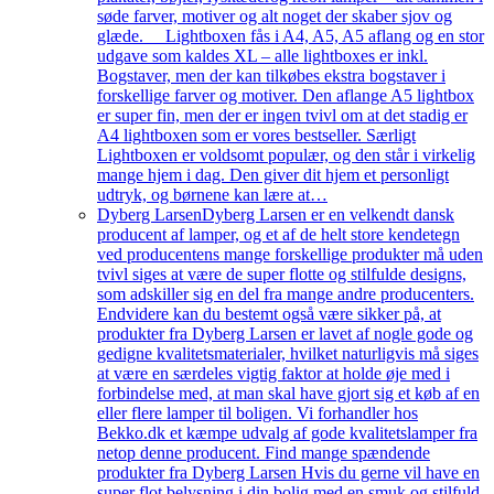
søde farver, motiver og alt noget der skaber sjov og
glæde. Lightboxen fås i A4, A5, A5 aflang og en stor
udgave som kaldes XL – alle lightboxes er inkl.
Bogstaver, men der kan tilkøbes ekstra bogstaver i
forskellige farver og motiver. Den aflange A5 lightbox
er super fin, men der er ingen tvivl om at det stadig er
A4 lightboxen som er vores bestseller. Særligt
Lightboxen er voldsomt populær, og den står i virkelig
mange hjem i dag. Den giver dit hjem et personligt
udtryk, og børnene kan lære at…
Dyberg Larsen
Dyberg Larsen er en velkendt dansk
producent af lamper, og et af de helt store kendetegn
ved producentens mange forskellige produkter må uden
tvivl siges at være de super flotte og stilfulde designs,
som adskiller sig en del fra mange andre producenters.
Endvidere kan du bestemt også være sikker på, at
produkter fra Dyberg Larsen er lavet af nogle gode og
gedigne kvalitetsmaterialer, hvilket naturligvis må siges
at være en særdeles vigtig faktor at holde øje med i
forbindelse med, at man skal have gjort sig et køb af en
eller flere lamper til boligen. Vi forhandler hos
Bekko.dk et kæmpe udvalg af gode kvalitetslamper fra
netop denne producent. Find mange spændende
produkter fra Dyberg Larsen Hvis du gerne vil have en
super flot belysning i din bolig med en smuk og stilfuld