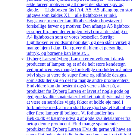
søde farver, motiver og alt noget der skaber sjov og
glæde. Lightboxen fås i A4, A5, A5 aflang og en stor
udgave som kaldes XL – alle lightboxes er inkl.
Bogstaver, men der kan tilkøbes ekstra bogstaver i
forskellige farver og motiver. Den aflange A5 lightbox
er super fin, men der er ingen tvivl om at det stadig er
A4 lightboxen som er vores bestseller. Særligt
Lightboxen er voldsomt populær, og den står i virkelig
mange hjem i dag. Den giver dit hjem et personligt
udtryk, og børnene kan lære at…
Dyberg Larsen
Dyberg Larsen er en velkendt dansk
producent af lamper, og et af de helt store kendetegn
ved producentens mange forskellige produkter må uden
tvivl siges at være de super flotte og stilfulde designs,
som adskiller sig en del fra mange andre producenters.
Endvidere kan du bestemt også være sikker på, at
produkter fra Dyberg Larsen er lavet af nogle gode og
gedigne kvalitetsmaterialer, hvilket naturligvis må siges
at være en særdeles vigtig faktor at holde øje med i
forbindelse med, at man skal have gjort sig et køb af en
eller flere lamper til boligen. Vi forhandler hos
Bekko.dk et kæmpe udvalg af gode kvalitetslamper fra
netop denne producent. Find mange spændende
produkter fra Dyberg Larsen Hvis du gerne vil have en
super flot belysning i din bolig med en smuk og stilfuld