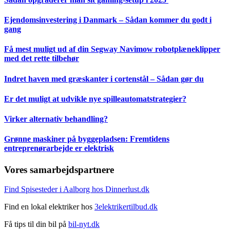
Ejendomsinvestering i Danmark – Sådan kommer du godt i
gang
Få mest muligt ud af din Segway Navimow robotplæneklipper
med det rette tilbehør
Indret haven med græskanter i cortenstål – Sådan gør du
Er det muligt at udvikle nye spilleautomatstrategier?
Virker alternativ behandling?
Grønne maskiner på byggepladsen: Fremtidens
entreprenørarbejde er elektrisk
Vores samarbejdspartnere
Find Spisesteder i Aalborg hos Dinnerlust.dk
Find en lokal elektriker hos
3elektrikertilbud.dk
Få tips til din bil på
bil-nyt.dk