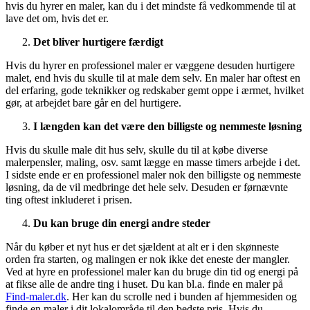
hvis du hyrer en maler, kan du i det mindste få vedkommende til at
lave det om, hvis det er.
Det bliver hurtigere færdigt
Hvis du hyrer en professionel maler er væggene desuden hurtigere
malet, end hvis du skulle til at male dem selv. En maler har oftest en
del erfaring, gode teknikker og redskaber gemt oppe i ærmet, hvilket
gør, at arbejdet bare går en del hurtigere.
I længden kan det være den billigste og nemmeste løsning
Hvis du skulle male dit hus selv, skulle du til at købe diverse
malerpensler, maling, osv. samt lægge en masse timers arbejde i det.
I sidste ende er en professionel maler nok den billigste og nemmeste
løsning, da de vil medbringe det hele selv. Desuden er førnævnte
ting oftest inkluderet i prisen.
Du kan bruge din energi andre steder
Når du køber et nyt hus er det sjældent at alt er i den skønneste
orden fra starten, og malingen er nok ikke det eneste der mangler.
Ved at hyre en professionel maler kan du bruge din tid og energi på
at fikse alle de andre ting i huset. Du kan bl.a. finde en maler på
Find-maler.dk
. Her kan du scrolle ned i bunden af hjemmesiden og
finde en maler i dit lokalområde til den bedste pris. Hvis du