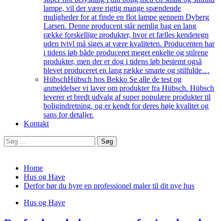
lampe, vil der være rigtig mange spændende
muligheder for at finde en flot lampe gennem Dyberg
Larsen. Denne producent står nemlig bag en lang
række forskellige produkter, hvor et fælles kendetegn
uden tvivl må siges at være kvaliteten. Producenten har
i tidens løb både produceret meget enkelte og stilrene
produkter, men der er dog i tidens løb bestemt også
blevet produceret en lang række smarte og stilfulde…
Hübsch
Hübsch hos Bekko Se alle de test og
anmeldelser vi laver om produkter fra Hübsch. Hübsch
leverer et bredt udvalg af super populære produkter til
boligindretning, og er kendt for deres høje kvalitet og
sans for detaljer.
Kontakt
Søg
efter:
Home
Hus og Have
Derfor bør du hyre en professionel maler til dit nye hus
Hus og Have