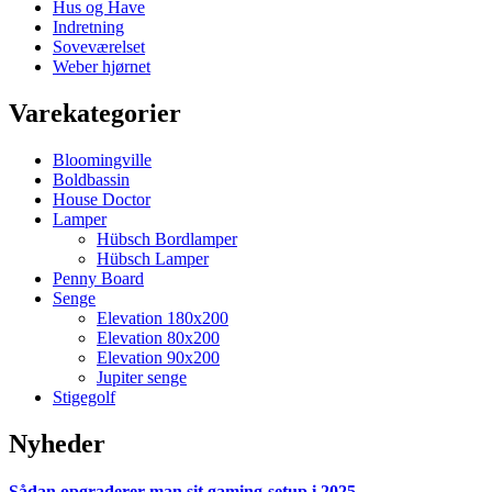
Hus og Have
Indretning
Soveværelset
Weber hjørnet
Varekategorier
Bloomingville
Boldbassin
House Doctor
Lamper
Hübsch Bordlamper
Hübsch Lamper
Penny Board
Senge
Elevation 180x200
Elevation 80x200
Elevation 90x200
Jupiter senge
Stigegolf
Nyheder
Sådan opgraderer man sit gaming-setup i 2025