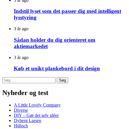
3 år ago
Indstil lyset som det passer dig med intelligent
lysstyring
3 år ago
Sådan holder du dig orienteret om
aktiemarkedet
3 år ago
Køb et unikt plankebord i dit design
Søg
efter:
Nyheder og test
A Little Lovely Company
Diverse
DIY – Gør det selv idéer
Dyberg Larsen
Hübsch