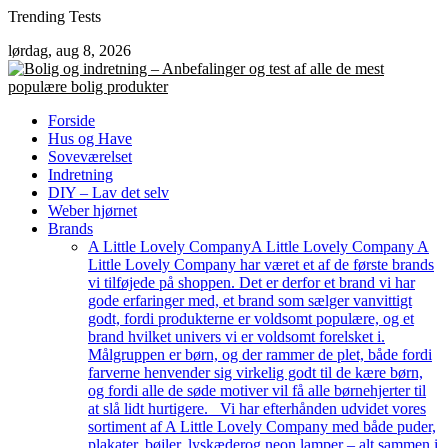
Skip
Trending Tests
to
lørdag, aug 8, 2026
content
Forside
Hus og Have
Soveværelset
Indretning
DIY – Lav det selv
Weber hjørnet
Brands
A Little Lovely Company
A Little Lovely Company A
Little Lovely Company har været et af de første brands
vi tilføjede på shoppen. Det er derfor et brand vi har
gode erfaringer med, et brand som sælger vanvittigt
godt, fordi produkterne er voldsomt populære, og et
brand hvilket univers vi er voldsomt forelsket i.
Målgruppen er børn, og der rammer de plet, både fordi
farverne henvender sig virkelig godt til de kære børn,
og fordi alle de søde motiver vil få alle børnehjerter til
at slå lidt hurtigere. Vi har efterhånden udvidet vores
sortiment af A Little Lovely Company med både puder,
plakater, bøjler, lyskæderog neon lamper – alt sammen i