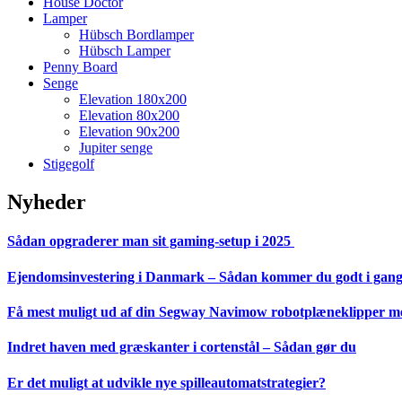
House Doctor
Lamper
Hübsch Bordlamper
Hübsch Lamper
Penny Board
Senge
Elevation 180x200
Elevation 80x200
Elevation 90x200
Jupiter senge
Stigegolf
Nyheder
Sådan opgraderer man sit gaming-setup i 2025
Ejendomsinvestering i Danmark – Sådan kommer du godt i gan
Få mest muligt ud af din Segway Navimow robotplæneklipper med
Indret haven med græskanter i cortenstål – Sådan gør du
Er det muligt at udvikle nye spilleautomatstrategier?