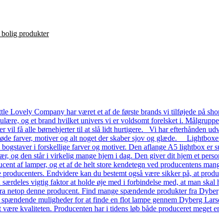
le Lovely Company har været et af de første brands vi tilføjede på shop
ulære, og et brand hvilket univers vi er voldsomt forelsket i. Målgrupp
ver vil få alle børnehjerter til at slå lidt hurtigere. Vi har efterhånde
 søde farver, motiver og alt noget der skaber sjov og glæde. Lightboxe
a bogstaver i forskellige farver og motiver. Den aflange A5 lightbox er s
ær, og den står i virkelig mange hjem i dag. Den giver dit hjem et pers
ent af lamper, og et af de helt store kendetegn ved producentens mange
dre producenters. Endvidere kan du bestemt også være sikker på, at prod
n særdeles vigtig faktor at holde øje med i forbindelse med, at man skal ha
a netop denne producent. Find mange spændende produkter fra Dyberg L
e spændende muligheder for at finde en flot lampe gennem Dyberg Lars
t være kvaliteten. Producenten har i tidens løb både produceret meget en