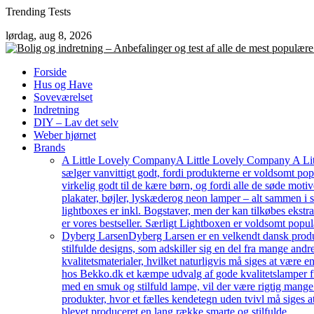
Skip
Trending Tests
to
lørdag, aug 8, 2026
content
Forside
Hus og Have
Soveværelset
Indretning
DIY – Lav det selv
Weber hjørnet
Brands
A Little Lovely Company
A Little Lovely Company A Litt
sælger vanvittigt godt, fordi produkterne er voldsomt pop
virkelig godt til de kære børn, og fordi alle de søde moti
plakater, bøjler, lyskæderog neon lamper – alt sammen i
lightboxes er inkl. Bogstaver, men der kan tilkøbes ekstr
er vores bestseller. Særligt Lightboxen er voldsomt popul
Dyberg Larsen
Dyberg Larsen er en velkendt dansk produc
stilfulde designs, som adskiller sig en del fra mange an
kvalitetsmaterialer, hvilket naturligvis må siges at være e
hos Bekko.dk et kæmpe udvalg af gode kvalitetslamper fr
med en smuk og stilfuld lampe, vil der være rigtig mang
produkter, hvor et fælles kendetegn uden tvivl må siges a
blevet produceret en lang række smarte og stilfulde…