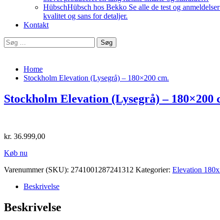
Hübsch
Hübsch hos Bekko Se alle de test og anmeldelser v
kvalitet og sans for detaljer.
Kontakt
Søg
efter:
Home
Stockholm Elevation (Lysegrå) – 180×200 cm.
Stockholm Elevation (Lysegrå) – 180×200 
kr.
36.999,00
Køb nu
Varenummer (SKU):
2741001287241312
Kategorier:
Elevation 180
Beskrivelse
Beskrivelse