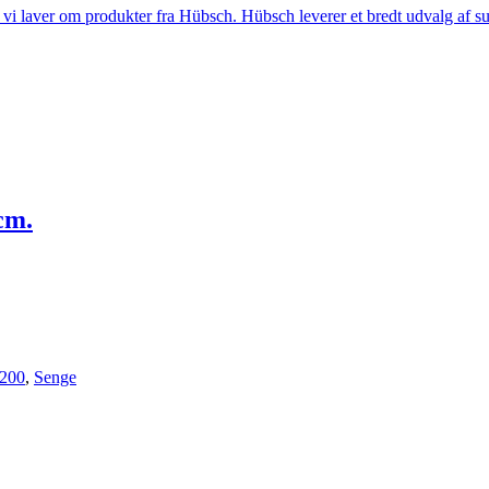
i laver om produkter fra Hübsch. Hübsch leverer et bredt udvalg af sup
cm.
x200
,
Senge