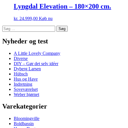
Lyngdal Elevation – 180×200 cm.
kr.
24.999,00
Køb nu
Søg
efter:
Nyheder og test
A Little Lovely Company
Diverse
DIY – Gør det selv idéer
Dyberg Larsen
Hübsch
Hus og Have
Indretning
Soveværelset
Weber hjørnet
Varekategorier
Bloomingville
Boldbassin