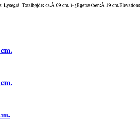
e: Lysegrå. Totalhøjde: ca.Â 69 cm. ï»¿Egetræsben:Â 19 cm.Elevatio
 cm.
 cm.
cm.