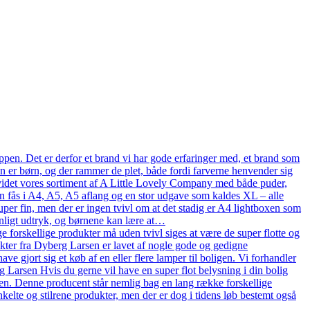
pen. Det er derfor et brand vi har gode erfaringer med, et brand som
en er børn, og der rammer de plet, både fordi farverne henvender sig
n udvidet vores sortiment af A Little Lovely Company med både puder,
n fås i A4, A5, A5 aflang og en stor udgave som kaldes XL – alle
uper fin, men der er ingen tvivl om at det stadig er A4 lightboxen som
onligt udtryk, og børnene kan lære at…
 forskellige produkter må uden tvivl siges at være de super flotte og
ukter fra Dyberg Larsen er lavet af nogle gode og gedigne
ve gjort sig et køb af en eller flere lamper til boligen. Vi forhandler
arsen Hvis du gerne vil have en super flot belysning i din bolig
en. Denne producent står nemlig bag en lang række forskellige
kelte og stilrene produkter, men der er dog i tidens løb bestemt også