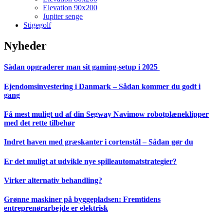
Elevation 90x200
Jupiter senge
Stigegolf
Nyheder
Sådan opgraderer man sit gaming-setup i 2025
Ejendomsinvestering i Danmark – Sådan kommer du godt i
gang
Få mest muligt ud af din Segway Navimow robotplæneklipper
med det rette tilbehør
Indret haven med græskanter i cortenstål – Sådan gør du
Er det muligt at udvikle nye spilleautomatstrategier?
Virker alternativ behandling?
Grønne maskiner på byggepladsen: Fremtidens
entreprenørarbejde er elektrisk