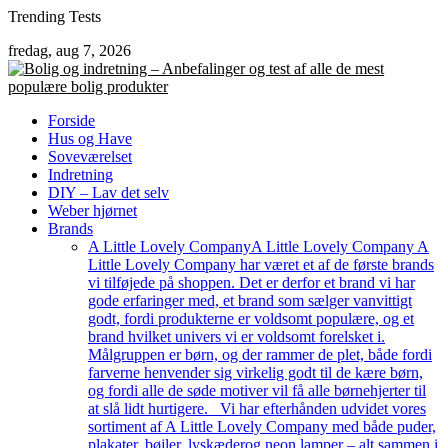
Skip
Trending Tests
to
fredag, aug 7, 2026
content
Forside
Hus og Have
Soveværelset
Indretning
DIY – Lav det selv
Weber hjørnet
Brands
A Little Lovely Company
A Little Lovely Company A
Little Lovely Company har været et af de første brands
vi tilføjede på shoppen. Det er derfor et brand vi har
gode erfaringer med, et brand som sælger vanvittigt
godt, fordi produkterne er voldsomt populære, og et
brand hvilket univers vi er voldsomt forelsket i.
Målgruppen er børn, og der rammer de plet, både fordi
farverne henvender sig virkelig godt til de kære børn,
og fordi alle de søde motiver vil få alle børnehjerter til
at slå lidt hurtigere. Vi har efterhånden udvidet vores
sortiment af A Little Lovely Company med både puder,
plakater, bøjler, lyskæderog neon lamper – alt sammen i