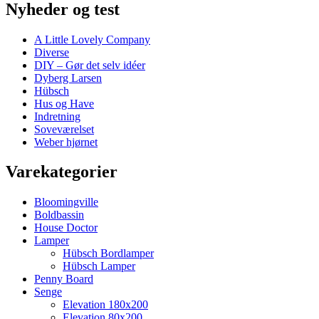
Nyheder og test
A Little Lovely Company
Diverse
DIY – Gør det selv idéer
Dyberg Larsen
Hübsch
Hus og Have
Indretning
Soveværelset
Weber hjørnet
Varekategorier
Bloomingville
Boldbassin
House Doctor
Lamper
Hübsch Bordlamper
Hübsch Lamper
Penny Board
Senge
Elevation 180x200
Elevation 80x200