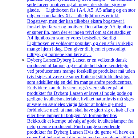
søde farver, motiver og alt noget der skaber sjov og
glæde. Lightboxen fås i A4, A5, A5 aflang og en stor
udgave som kaldes XL – alle lightboxes er inkl.
Bogstaver, men der kan tilkøbes ekstra bogstaver i
forskellige farver og motiver. Den aflange A5 lightbox
er super fin, men der er ingen tvivl om at det stadig er
A4 lightboxen som er vores bestseller. Særligt
Lightboxen er voldsomt populær, og den står i virkelig
mange hjem i dag. Den giver dit hjem et personligt
udtryk, og børnene kan lære at…
Dyberg Larsen
Dyberg Larsen er en velkendt dansk
producent af lamper, og et af de helt store kendetegn
ved producentens mange forskellige produkter må uden
tvivl siges at være de super flotte og stilfulde designs,
som adskiller sig en del fra mange andre producenters.
Endvidere kan du bestemt også være sikker på, at
produkter fra Dyberg Larsen er lavet af nogle gode og
gedigne kvalitetsmaterialer, hvilket naturligvis må siges
at være en særdeles vigtig faktor at holde øje med i
forbindelse med, at man skal have gjort sig et køb af en
eller flere lamper til boligen. Vi forhandler hos
Bekko.dk et kæmpe udvalg af gode kvalitetslamper fra
netop denne producent. Find mange spændende
produkter fra Dyberg Larsen Hvis du gerne vil have en
super flot belysning i din bolig med en smuk og stilfuld