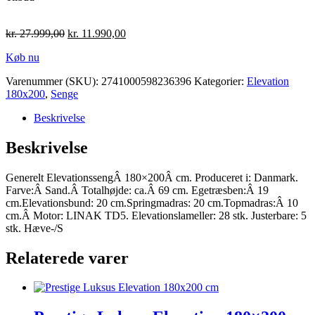
kr.
27.999,00
kr.
11.990,00
Køb nu
Varenummer (SKU):
2741000598236396
Kategorier:
Elevation
180x200
,
Senge
Beskrivelse
Beskrivelse
Generelt ElevationssengÂ 180×200Â cm. Produceret i: Danmark.
Farve:Â Sand.Â Totalhøjde: ca.Â 69 cm. Egetræsben:Â 19
cm.Elevationsbund: 20 cm.Springmadras: 20 cm.Topmadras:Â 10
cm.Â Motor: LINAK TD5. Elevationslameller: 28 stk. Justerbare: 5
stk. Hæve-/S
Relaterede varer