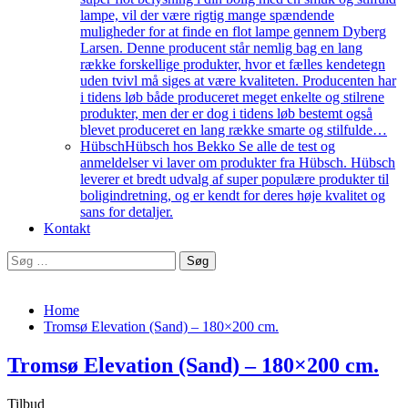
lampe, vil der være rigtig mange spændende
muligheder for at finde en flot lampe gennem Dyberg
Larsen. Denne producent står nemlig bag en lang
række forskellige produkter, hvor et fælles kendetegn
uden tvivl må siges at være kvaliteten. Producenten har
i tidens løb både produceret meget enkelte og stilrene
produkter, men der er dog i tidens løb bestemt også
blevet produceret en lang række smarte og stilfulde…
Hübsch
Hübsch hos Bekko Se alle de test og
anmeldelser vi laver om produkter fra Hübsch. Hübsch
leverer et bredt udvalg af super populære produkter til
boligindretning, og er kendt for deres høje kvalitet og
sans for detaljer.
Kontakt
Søg
efter:
Home
Tromsø Elevation (Sand) – 180×200 cm.
Tromsø Elevation (Sand) – 180×200 cm.
Tilbud