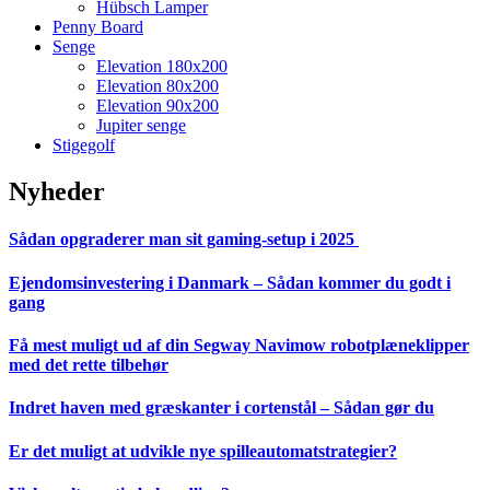
Hübsch Lamper
Penny Board
Senge
Elevation 180x200
Elevation 80x200
Elevation 90x200
Jupiter senge
Stigegolf
Nyheder
Sådan opgraderer man sit gaming-setup i 2025
Ejendomsinvestering i Danmark – Sådan kommer du godt i
gang
Få mest muligt ud af din Segway Navimow robotplæneklipper
med det rette tilbehør
Indret haven med græskanter i cortenstål – Sådan gør du
Er det muligt at udvikle nye spilleautomatstrategier?