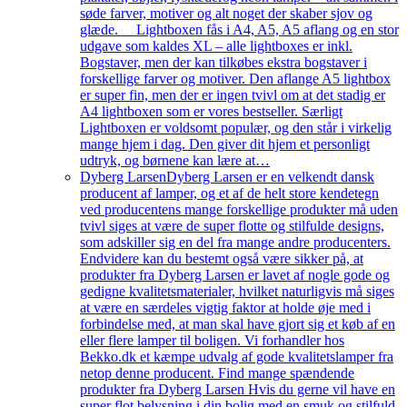
søde farver, motiver og alt noget der skaber sjov og
glæde. Lightboxen fås i A4, A5, A5 aflang og en stor
udgave som kaldes XL – alle lightboxes er inkl.
Bogstaver, men der kan tilkøbes ekstra bogstaver i
forskellige farver og motiver. Den aflange A5 lightbox
er super fin, men der er ingen tvivl om at det stadig er
A4 lightboxen som er vores bestseller. Særligt
Lightboxen er voldsomt populær, og den står i virkelig
mange hjem i dag. Den giver dit hjem et personligt
udtryk, og børnene kan lære at…
Dyberg Larsen
Dyberg Larsen er en velkendt dansk
producent af lamper, og et af de helt store kendetegn
ved producentens mange forskellige produkter må uden
tvivl siges at være de super flotte og stilfulde designs,
som adskiller sig en del fra mange andre producenters.
Endvidere kan du bestemt også være sikker på, at
produkter fra Dyberg Larsen er lavet af nogle gode og
gedigne kvalitetsmaterialer, hvilket naturligvis må siges
at være en særdeles vigtig faktor at holde øje med i
forbindelse med, at man skal have gjort sig et køb af en
eller flere lamper til boligen. Vi forhandler hos
Bekko.dk et kæmpe udvalg af gode kvalitetslamper fra
netop denne producent. Find mange spændende
produkter fra Dyberg Larsen Hvis du gerne vil have en
super flot belysning i din bolig med en smuk og stilfuld