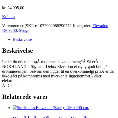
kr.
24.995,00
Køb nu
Varenummer (SKU):
1032002088290772
Kategorier:
Elevation
180x200
,
Senge
Beskrivelse
Beskrivelse
Leder du efter en topÂ moderne elevationsseng?Â Så erÂ
NORHLAND – Signatur Delux Elevation et rigtig godt bud på
drømmesengen. Selvom den ligger til en overkommelig prisÂ er der
ikke gået på kompromis med hverkenÂ liggekomfortÂ eller
elektronik.
Â Det f
Relaterede varer