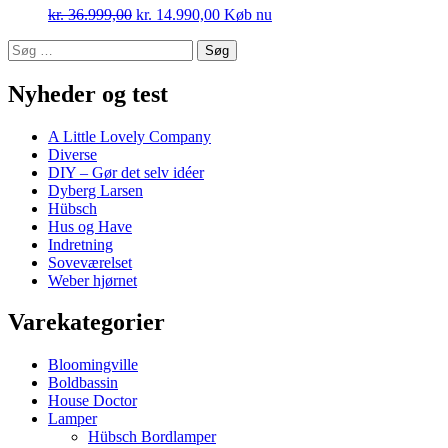
kr.
36.999,00
kr.
14.990,00
Køb nu
Søg
efter:
Nyheder og test
A Little Lovely Company
Diverse
DIY – Gør det selv idéer
Dyberg Larsen
Hübsch
Hus og Have
Indretning
Soveværelset
Weber hjørnet
Varekategorier
Bloomingville
Boldbassin
House Doctor
Lamper
Hübsch Bordlamper