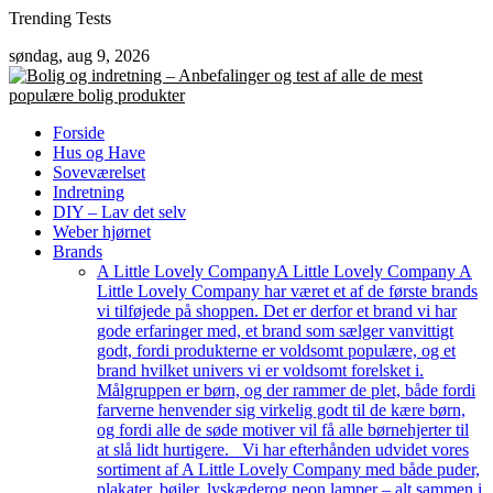
Skip
Trending Tests
to
søndag, aug 9, 2026
content
Forside
Hus og Have
Soveværelset
Indretning
DIY – Lav det selv
Weber hjørnet
Brands
A Little Lovely Company
A Little Lovely Company A
Little Lovely Company har været et af de første brands
vi tilføjede på shoppen. Det er derfor et brand vi har
gode erfaringer med, et brand som sælger vanvittigt
godt, fordi produkterne er voldsomt populære, og et
brand hvilket univers vi er voldsomt forelsket i.
Målgruppen er børn, og der rammer de plet, både fordi
farverne henvender sig virkelig godt til de kære børn,
og fordi alle de søde motiver vil få alle børnehjerter til
at slå lidt hurtigere. Vi har efterhånden udvidet vores
sortiment af A Little Lovely Company med både puder,
plakater, bøjler, lyskæderog neon lamper – alt sammen i