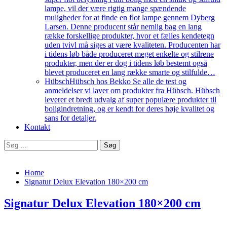
lampe, vil der være rigtig mange spændende
muligheder for at finde en flot lampe gennem Dyberg
Larsen. Denne producent står nemlig bag en lang
række forskellige produkter, hvor et fælles kendetegn
uden tvivl må siges at være kvaliteten. Producenten har
i tidens løb både produceret meget enkelte og stilrene
produkter, men der er dog i tidens løb bestemt også
blevet produceret en lang række smarte og stilfulde…
Hübsch
Hübsch hos Bekko Se alle de test og
anmeldelser vi laver om produkter fra Hübsch. Hübsch
leverer et bredt udvalg af super populære produkter til
boligindretning, og er kendt for deres høje kvalitet og
sans for detaljer.
Kontakt
Søg
efter:
Home
Signatur Delux Elevation 180×200 cm
Signatur Delux Elevation 180×200 cm