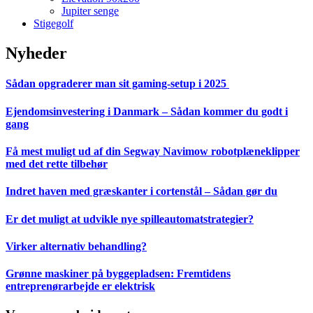
Jupiter senge
Stigegolf
Nyheder
Sådan opgraderer man sit gaming-setup i 2025
Ejendomsinvestering i Danmark – Sådan kommer du godt i
gang
Få mest muligt ud af din Segway Navimow robotplæneklipper
med det rette tilbehør
Indret haven med græskanter i cortenstål – Sådan gør du
Er det muligt at udvikle nye spilleautomatstrategier?
Virker alternativ behandling?
Grønne maskiner på byggepladsen: Fremtidens
entreprenørarbejde er elektrisk