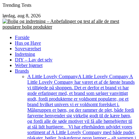
Skip
Trending Tests
to
lørdag, aug 8, 2026
content
Forside
Hus og Have
Soveværelset
Indretning
DIY – Lav det selv
Weber hjørnet
Brands
A Little Lovely Company
A Little Lovely Company A
Little Lovely Company har været et af de første brands
vi tilføjede på shoppen. Det er derfor et brand vi har
gode erfaringer med, et brand som sælger vanvittigt
godt, fordi produkterne er voldsomt populære, og et
brand hvilket univers vi er voldsomt forelsket i.
Målgruppen er børn, og der rammer de plet, både fordi
farverne henvender sig virkelig godt til de kære børn,
og fordi alle de søde motiver vil få alle børnehjerter til
at slå lidt hurtigere. Vi har efterhånden udvidet vores
sortiment af A Little Lovely Company med både puder,
plakater, bøjler, lyskæderog neon lamper – alt sammen i