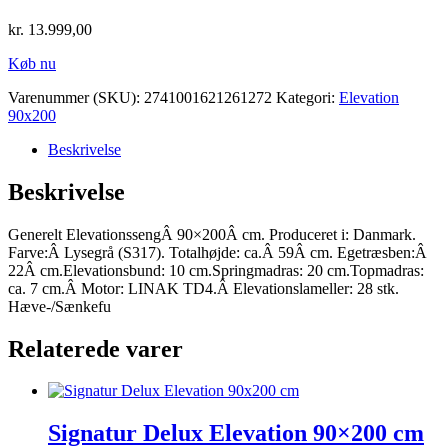
kr.
13.999,00
Køb nu
Varenummer (SKU):
2741001621261272
Kategori:
Elevation
90x200
Beskrivelse
Beskrivelse
Generelt ElevationssengÂ 90×200Â cm. Produceret i: Danmark.
Farve:Â Lysegrå (S317). Totalhøjde: ca.Â 59Â cm. Egetræsben:Â
22Â cm.Elevationsbund: 10 cm.Springmadras: 20 cm.Topmadras:
ca. 7 cm.Â Motor: LINAK TD4.Â Elevationslameller: 28 stk.
Hæve-/Sænkefu
Relaterede varer
Signatur Delux Elevation 90×200 cm