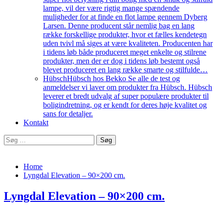
lampe, vil der være rigtig mange spændende
muligheder for at finde en flot lampe gennem Dyberg
Larsen. Denne producent står nemlig bag en lang
række forskellige produkter, hvor et fælles kendetegn
uden tvivl må siges at være kvaliteten. Producenten har
i tidens løb både produceret meget enkelte og stilrene
produkter, men der er dog i tidens løb bestemt også
blevet produceret en lang række smarte og stilfulde…
Hübsch
Hübsch hos Bekko Se alle de test og
anmeldelser vi laver om produkter fra Hübsch. Hübsch
leverer et bredt udvalg af super populære produkter til
boligindretning, og er kendt for deres høje kvalitet og
sans for detaljer.
Kontakt
Søg
efter:
Home
Lyngdal Elevation – 90×200 cm.
Lyngdal Elevation – 90×200 cm.