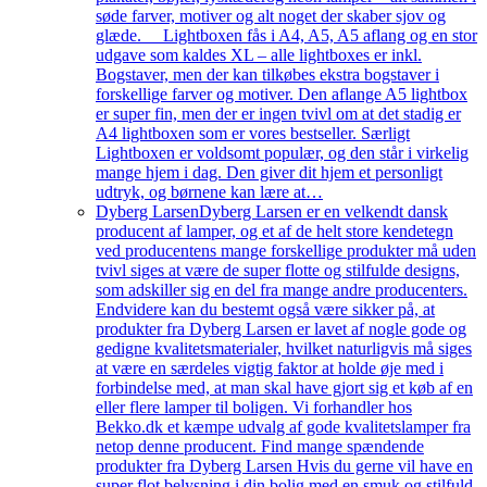
søde farver, motiver og alt noget der skaber sjov og
glæde. Lightboxen fås i A4, A5, A5 aflang og en stor
udgave som kaldes XL – alle lightboxes er inkl.
Bogstaver, men der kan tilkøbes ekstra bogstaver i
forskellige farver og motiver. Den aflange A5 lightbox
er super fin, men der er ingen tvivl om at det stadig er
A4 lightboxen som er vores bestseller. Særligt
Lightboxen er voldsomt populær, og den står i virkelig
mange hjem i dag. Den giver dit hjem et personligt
udtryk, og børnene kan lære at…
Dyberg Larsen
Dyberg Larsen er en velkendt dansk
producent af lamper, og et af de helt store kendetegn
ved producentens mange forskellige produkter må uden
tvivl siges at være de super flotte og stilfulde designs,
som adskiller sig en del fra mange andre producenters.
Endvidere kan du bestemt også være sikker på, at
produkter fra Dyberg Larsen er lavet af nogle gode og
gedigne kvalitetsmaterialer, hvilket naturligvis må siges
at være en særdeles vigtig faktor at holde øje med i
forbindelse med, at man skal have gjort sig et køb af en
eller flere lamper til boligen. Vi forhandler hos
Bekko.dk et kæmpe udvalg af gode kvalitetslamper fra
netop denne producent. Find mange spændende
produkter fra Dyberg Larsen Hvis du gerne vil have en
super flot belysning i din bolig med en smuk og stilfuld