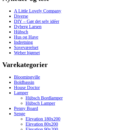
A Little Lovely Company
Diverse
DIY – Gør det selv idéer
Dyberg Larsen
Hübsch
Hus og Have
Indretning
Soveværelset
Weber hjørnet
Varekategorier
Bloomingville
Boldbassin
House Doctor
Lamper
Hübsch Bordlamper
Hübsch Lamper
Penny Board
Senge
Elevation 180x200
Elevation 80x200
Elevation 90x200