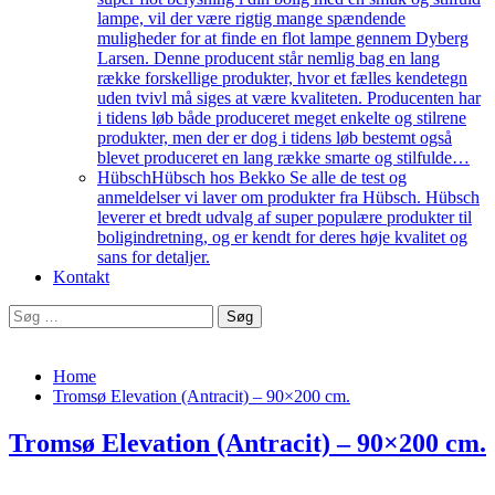
lampe, vil der være rigtig mange spændende
muligheder for at finde en flot lampe gennem Dyberg
Larsen. Denne producent står nemlig bag en lang
række forskellige produkter, hvor et fælles kendetegn
uden tvivl må siges at være kvaliteten. Producenten har
i tidens løb både produceret meget enkelte og stilrene
produkter, men der er dog i tidens løb bestemt også
blevet produceret en lang række smarte og stilfulde…
Hübsch
Hübsch hos Bekko Se alle de test og
anmeldelser vi laver om produkter fra Hübsch. Hübsch
leverer et bredt udvalg af super populære produkter til
boligindretning, og er kendt for deres høje kvalitet og
sans for detaljer.
Kontakt
Søg
efter:
Home
Tromsø Elevation (Antracit) – 90×200 cm.
Tromsø Elevation (Antracit) – 90×200 cm.