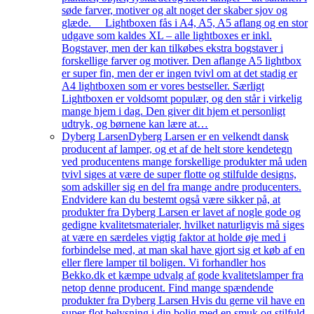
søde farver, motiver og alt noget der skaber sjov og
glæde. Lightboxen fås i A4, A5, A5 aflang og en stor
udgave som kaldes XL – alle lightboxes er inkl.
Bogstaver, men der kan tilkøbes ekstra bogstaver i
forskellige farver og motiver. Den aflange A5 lightbox
er super fin, men der er ingen tvivl om at det stadig er
A4 lightboxen som er vores bestseller. Særligt
Lightboxen er voldsomt populær, og den står i virkelig
mange hjem i dag. Den giver dit hjem et personligt
udtryk, og børnene kan lære at…
Dyberg Larsen
Dyberg Larsen er en velkendt dansk
producent af lamper, og et af de helt store kendetegn
ved producentens mange forskellige produkter må uden
tvivl siges at være de super flotte og stilfulde designs,
som adskiller sig en del fra mange andre producenters.
Endvidere kan du bestemt også være sikker på, at
produkter fra Dyberg Larsen er lavet af nogle gode og
gedigne kvalitetsmaterialer, hvilket naturligvis må siges
at være en særdeles vigtig faktor at holde øje med i
forbindelse med, at man skal have gjort sig et køb af en
eller flere lamper til boligen. Vi forhandler hos
Bekko.dk et kæmpe udvalg af gode kvalitetslamper fra
netop denne producent. Find mange spændende
produkter fra Dyberg Larsen Hvis du gerne vil have en
super flot belysning i din bolig med en smuk og stilfuld