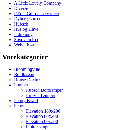
A Little Lovely Company
Diverse
DIY – Gør det selv idéer
Dyberg Larsen
Hübsch
Hus og Have
Indretning
Soveværelset
Weber hjørnet
Varekategorier
Bloomingville
Boldbassin
House Doctor
Lamper
Hübsch Bordlamper
Hübsch Lamper
Penny Board
Senge
Elevation 180x200
Elevation 80x200
Elevation 90x200
Jupiter senge