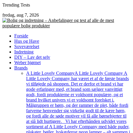
Skip
Trending Tests
to
fredag, aug 7, 2026
content
Forside
Hus og Have
Soveværelset
Indretning
DIY – Lav det selv
Weber hjørnet
Brands
A Little Lovely Company
A Little Lovely Company A
Little Lovely Company har været et af de første brands
vi tilføjede på shoppen. Det er derfor et brand vi har
gode erfaringer med, et brand som sælger vanvittigt
godt, fordi produkterne er voldsomt populære, og et
brand hvilket univers vi er voldsomt forelsket i.
Målgruppen er børn, og der rammer de plet, både fordi
farverne henvender sig virkelig godt til de kære børn,
og fordi alle de søde motiver vil få alle børnehjerter til
at slå lidt hurtigere. Vi har efterhånden udvidet vores
sortiment af A Little Lovely Company med både puder,
plakater, bøjler, lyskæderog neon lamper – alt sammen i