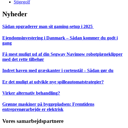
Stigegolf
Nyheder
Sådan opgraderer man sit gaming-setup i 2025
Ejendomsinvestering i Danmark – Sådan kommer du godt i
gang
Få mest muligt ud af din Segway Navimow robotplæneklipper
med det rette tilbehør
Indret haven med græskanter i cortenstål – Sådan gør du
Er det muligt at udvikle nye spilleautomatstrategier?
Virker alternativ behandling?
Grønne maskiner på byggepladsen: Fremtidens
entreprenørarbejde er elektrisk
Vores samarbejdspartnere