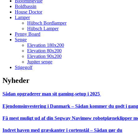
Bloomingville
Boldbassin
House Doctor
Lamper
Hübsch Bordlamper
Hübsch Lamper
Penny Board
Senge
Elevation 180x200
Elevation 80x200
Elevation 90x200
Jupiter senge
Stigegolf
Nyheder
Sådan opgraderer man sit gaming-setup i 2025
Ejendomsinvestering i Danmark – Sådan kommer du godt i gan
Få mest muligt ud af din Segway Navimow robotplæneklipper med
Indret haven med græskanter i cortenstål – Sådan gør du