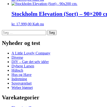
Stockholm Elevation (Sort) – 90×200 c
kr.
17.999,00
Køb nu
Søg
efter:
Nyheder og test
A Little Lovely Company
Diverse
DIY – Gør det selv idéer
Dyberg Larsen
Hübsch
Hus og Have
Indretning
Soveværelset
Weber hjørnet
Varekategorier