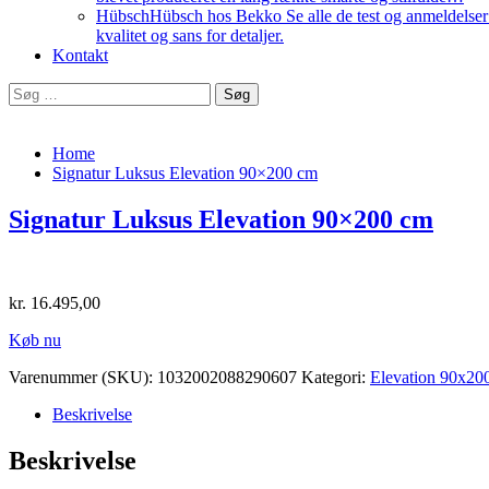
Hübsch
Hübsch hos Bekko Se alle de test og anmeldelser v
kvalitet og sans for detaljer.
Kontakt
Søg
efter:
Home
Signatur Luksus Elevation 90×200 cm
Signatur Luksus Elevation 90×200 cm
kr.
16.495,00
Køb nu
Varenummer (SKU):
1032002088290607
Kategori:
Elevation 90x20
Beskrivelse
Beskrivelse