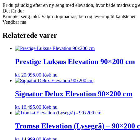
Er du på udkig efter en ny seng med elevation, hvor både madras og
Det får du:
Komplet seng inkl. Valgfri topmadras, ben og levering til kantstenen
Vendbar ma
Relaterede varer
Prestige Luksus Elevation 90×200 cm
kr.
20.995,00
Køb nu
Signatur Delux Elevation 90×200 cm
kr.
16.495,00
Køb nu
Tromsø Elevation (Lysegrå) – 90×200 
kr.
14.999,00
Køb nu