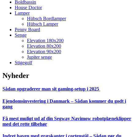
Boldbassin
House Doctor
Lamper
Hübsch Bordlamper
Hübsch Lamper
Penny Board
Senge
Elevation 180x200
Elevation 80x200
Elevation 90x200
Jupiter senge
Stigegolf
Nyheder
Sådan opgraderer man sit gaming-setup i 2025
Ejendomsinvestering i Danmark – Sådan kommer du godt i
gang
Få mest muligt ud af din Segway Navimow robotplæneklipper
med det rette tilbehør
Indret haven med græskanter i cortenstål – Sådan gør du