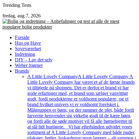
Skip
Trending Tests
to
fredag, aug 7, 2026
content
Forside
Hus og Have
Soveværelset
Indretning
DIY – Lav det selv
Weber hjørnet
Brands
A Little Lovely Company
A Little Lovely Company A
Little Lovely Company har været et af de første brands
vi tilføjede på shoppen. Det er derfor et brand vi har
gode erfaringer med, et brand som sælger vanvittigt
godt, fordi produkterne er voldsomt populære, og et
brand hvilket univers vi er voldsomt forelsket i.
Målgruppen er børn, og der rammer de plet, både fordi
farverne henvender sig virkelig godt til de kære børn,
og fordi alle de søde motiver vil få alle børnehjerter til
at slå lidt hurtigere. Vi har efterhånden udvidet vores
sortiment af A Little Lovely Company med både puder,
plakater, bøjler, lyskæderog neon lamper – alt sammen i