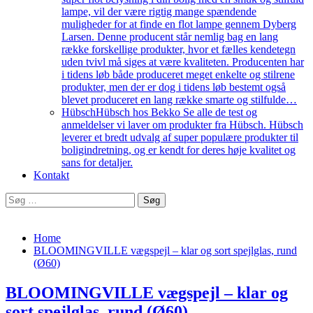
lampe, vil der være rigtig mange spændende
muligheder for at finde en flot lampe gennem Dyberg
Larsen. Denne producent står nemlig bag en lang
række forskellige produkter, hvor et fælles kendetegn
uden tvivl må siges at være kvaliteten. Producenten har
i tidens løb både produceret meget enkelte og stilrene
produkter, men der er dog i tidens løb bestemt også
blevet produceret en lang række smarte og stilfulde…
Hübsch
Hübsch hos Bekko Se alle de test og
anmeldelser vi laver om produkter fra Hübsch. Hübsch
leverer et bredt udvalg af super populære produkter til
boligindretning, og er kendt for deres høje kvalitet og
sans for detaljer.
Kontakt
Søg
efter:
Home
BLOOMINGVILLE vægspejl – klar og sort spejlglas, rund
(Ø60)
BLOOMINGVILLE vægspejl – klar og
sort spejlglas, rund (Ø60)