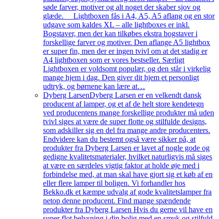
søde farver, motiver og alt noget der skaber sjov og
glæde. Lightboxen fås i A4, A5, A5 aflang og en stor
udgave som kaldes XL – alle lightboxes er inkl.
Bogstaver, men der kan tilkøbes ekstra bogstaver i
forskellige farver og motiver. Den aflange A5 lightbox
er super fin, men der er ingen tvivl om at det stadig er
A4 lightboxen som er vores bestseller. Særligt
Lightboxen er voldsomt populær, og den står i virkelig
mange hjem i dag. Den giver dit hjem et personligt
udtryk, og børnene kan lære at…
Dyberg Larsen
Dyberg Larsen er en velkendt dansk
producent af lamper, og et af de helt store kendetegn
ved producentens mange forskellige produkter må uden
tvivl siges at være de super flotte og stilfulde designs,
som adskiller sig en del fra mange andre producenters.
Endvidere kan du bestemt også være sikker på, at
produkter fra Dyberg Larsen er lavet af nogle gode og
gedigne kvalitetsmaterialer, hvilket naturligvis må siges
at være en særdeles vigtig faktor at holde øje med i
forbindelse med, at man skal have gjort sig et køb af en
eller flere lamper til boligen. Vi forhandler hos
Bekko.dk et kæmpe udvalg af gode kvalitetslamper fra
netop denne producent. Find mange spændende
produkter fra Dyberg Larsen Hvis du gerne vil have en
super flot belysning i din bolig med en smuk og stilfuld