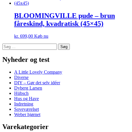
BLOOMINGVILLE pude – brun
fåreskind, kvadratisk (45×45)
kr.
699,00
Køb nu
Søg
efter:
Nyheder og test
A Little Lovely Company
Diverse
DIY – Gør det selv idéer
Dyberg Larsen
Hübsch
Hus og Have
Indretning
Soveværelset
Weber hjørnet
Varekategorier