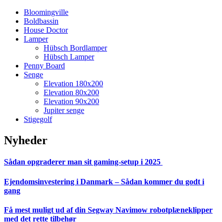
Bloomingville
Boldbassin
House Doctor
Lamper
Hübsch Bordlamper
Hübsch Lamper
Penny Board
Senge
Elevation 180x200
Elevation 80x200
Elevation 90x200
Jupiter senge
Stigegolf
Nyheder
Sådan opgraderer man sit gaming-setup i 2025
Ejendomsinvestering i Danmark – Sådan kommer du godt i
gang
Få mest muligt ud af din Segway Navimow robotplæneklipper
med det rette tilbehør