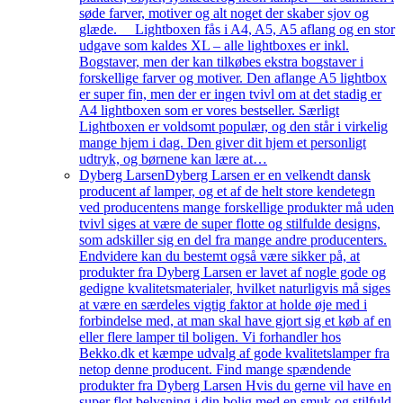
søde farver, motiver og alt noget der skaber sjov og
glæde. Lightboxen fås i A4, A5, A5 aflang og en stor
udgave som kaldes XL – alle lightboxes er inkl.
Bogstaver, men der kan tilkøbes ekstra bogstaver i
forskellige farver og motiver. Den aflange A5 lightbox
er super fin, men der er ingen tvivl om at det stadig er
A4 lightboxen som er vores bestseller. Særligt
Lightboxen er voldsomt populær, og den står i virkelig
mange hjem i dag. Den giver dit hjem et personligt
udtryk, og børnene kan lære at…
Dyberg Larsen
Dyberg Larsen er en velkendt dansk
producent af lamper, og et af de helt store kendetegn
ved producentens mange forskellige produkter må uden
tvivl siges at være de super flotte og stilfulde designs,
som adskiller sig en del fra mange andre producenters.
Endvidere kan du bestemt også være sikker på, at
produkter fra Dyberg Larsen er lavet af nogle gode og
gedigne kvalitetsmaterialer, hvilket naturligvis må siges
at være en særdeles vigtig faktor at holde øje med i
forbindelse med, at man skal have gjort sig et køb af en
eller flere lamper til boligen. Vi forhandler hos
Bekko.dk et kæmpe udvalg af gode kvalitetslamper fra
netop denne producent. Find mange spændende
produkter fra Dyberg Larsen Hvis du gerne vil have en
super flot belysning i din bolig med en smuk og stilfuld