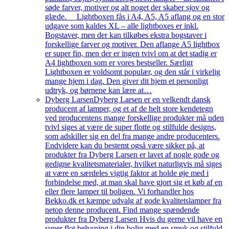
søde farver, motiver og alt noget der skaber sjov og
glæde. Lightboxen fås i A4, A5, A5 aflang og en stor
udgave som kaldes XL – alle lightboxes er inkl.
Bogstaver, men der kan tilkøbes ekstra bogstaver i
forskellige farver og motiver. Den aflange A5 lightbox
er super fin, men der er ingen tvivl om at det stadig er
A4 lightboxen som er vores bestseller. Særligt
Lightboxen er voldsomt populær, og den står i virkelig
mange hjem i dag. Den giver dit hjem et personligt
udtryk, og børnene kan lære at…
Dyberg Larsen
Dyberg Larsen er en velkendt dansk
producent af lamper, og et af de helt store kendetegn
ved producentens mange forskellige produkter må uden
tvivl siges at være de super flotte og stilfulde designs,
som adskiller sig en del fra mange andre producenters.
Endvidere kan du bestemt også være sikker på, at
produkter fra Dyberg Larsen er lavet af nogle gode og
gedigne kvalitetsmaterialer, hvilket naturligvis må siges
at være en særdeles vigtig faktor at holde øje med i
forbindelse med, at man skal have gjort sig et køb af en
eller flere lamper til boligen. Vi forhandler hos
Bekko.dk et kæmpe udvalg af gode kvalitetslamper fra
netop denne producent. Find mange spændende
produkter fra Dyberg Larsen Hvis du gerne vil have en
super flot belysning i din bolig med en smuk og stilfuld