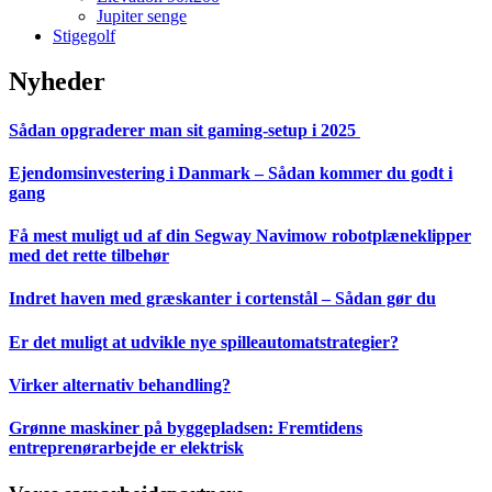
Jupiter senge
Stigegolf
Nyheder
Sådan opgraderer man sit gaming-setup i 2025
Ejendomsinvestering i Danmark – Sådan kommer du godt i
gang
Få mest muligt ud af din Segway Navimow robotplæneklipper
med det rette tilbehør
Indret haven med græskanter i cortenstål – Sådan gør du
Er det muligt at udvikle nye spilleautomatstrategier?
Virker alternativ behandling?
Grønne maskiner på byggepladsen: Fremtidens
entreprenørarbejde er elektrisk