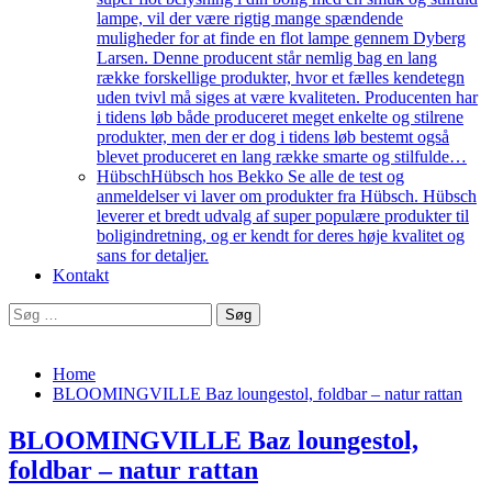
lampe, vil der være rigtig mange spændende
muligheder for at finde en flot lampe gennem Dyberg
Larsen. Denne producent står nemlig bag en lang
række forskellige produkter, hvor et fælles kendetegn
uden tvivl må siges at være kvaliteten. Producenten har
i tidens løb både produceret meget enkelte og stilrene
produkter, men der er dog i tidens løb bestemt også
blevet produceret en lang række smarte og stilfulde…
Hübsch
Hübsch hos Bekko Se alle de test og
anmeldelser vi laver om produkter fra Hübsch. Hübsch
leverer et bredt udvalg af super populære produkter til
boligindretning, og er kendt for deres høje kvalitet og
sans for detaljer.
Kontakt
Søg
efter:
Home
BLOOMINGVILLE Baz loungestol, foldbar – natur rattan
BLOOMINGVILLE Baz loungestol,
foldbar – natur rattan