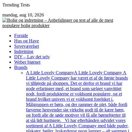
Skip
Trending Tests
to
mandag, aug 10, 2026
content
Forside
Hus og Have
Soveværelset
Indretning
DIY – Lav det selv
Weber hjørnet
Brands
A Little Lovely Company
A Little Lovely Company A
Little Lovely Company har været et af de første brands
vi tilføjede på shoppen. Det er derfor et brand vi har
gode erfaringer med, et brand som sælger vanvittigt
godt, fordi produkterne er voldsomt populære, og et
brand hvilket univers vi er voldsomt forelsket i.
Målgruppen er børn, og der rammer de plet, både fordi
farverne henvender sig virkelig godt til de kære børn,
og fordi alle de søde motiver vil få alle børnehjerter til
at slå lidt hurtigere. Vi har efterhånden udvidet vores
sortiment af A Little Lovely Company med både puder,
plakater, bøjler, lyskæderog neon lamper – alt sammen i