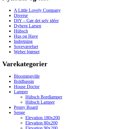
A Little Lovely Company
Diverse
DIY – Gør det selv idéer
Dyberg Larsen
Hübsch
Hus og Have
Indretning
Soveværelset
Weber hjørnet
Varekategorier
Bloomingville
Boldbassin
House Doctor
Lamper
Hübsch Bordlamper
Hübsch Lamper
Penny Board
Senge
Elevation 180x200
Elevation 80x200
Elevation 90x200