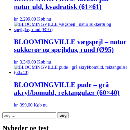
natur uld, kvadratisk (61×61)
kr.
2.299,00
Køb nu
BLOOMINGVILLE vægspejl – natur
sukkerør og spejlglas, rund (Ø95)
kr.
3.349,00
Køb nu
BLOOMINGVILLE pude – grå
akryl/bomuld, rektangulær (60×40)
kr.
399,00
Køb nu
Søg
efter:
Nyheder og test