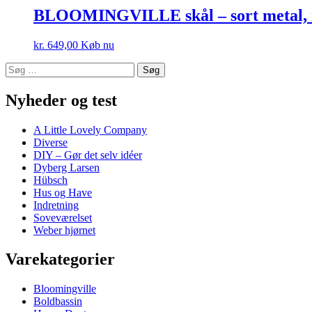
BLOOMINGVILLE skål – sort metal, 
kr.
649,00
Køb nu
Søg
efter:
Nyheder og test
A Little Lovely Company
Diverse
DIY – Gør det selv idéer
Dyberg Larsen
Hübsch
Hus og Have
Indretning
Soveværelset
Weber hjørnet
Varekategorier
Bloomingville
Boldbassin