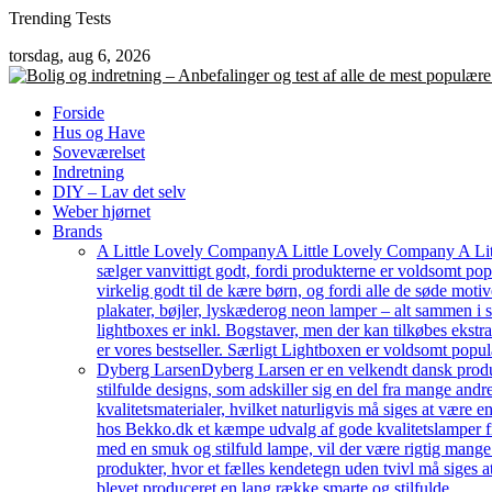
Skip
Trending Tests
to
torsdag, aug 6, 2026
content
Forside
Hus og Have
Soveværelset
Indretning
DIY – Lav det selv
Weber hjørnet
Brands
A Little Lovely Company
A Little Lovely Company A Litt
sælger vanvittigt godt, fordi produkterne er voldsomt pop
virkelig godt til de kære børn, og fordi alle de søde moti
plakater, bøjler, lyskæderog neon lamper – alt sammen i
lightboxes er inkl. Bogstaver, men der kan tilkøbes ekstr
er vores bestseller. Særligt Lightboxen er voldsomt popul
Dyberg Larsen
Dyberg Larsen er en velkendt dansk produc
stilfulde designs, som adskiller sig en del fra mange an
kvalitetsmaterialer, hvilket naturligvis må siges at være e
hos Bekko.dk et kæmpe udvalg af gode kvalitetslamper fr
med en smuk og stilfuld lampe, vil der være rigtig mang
produkter, hvor et fælles kendetegn uden tvivl må siges a
blevet produceret en lang række smarte og stilfulde…