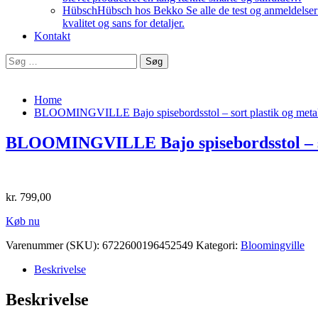
Hübsch
Hübsch hos Bekko Se alle de test og anmeldelser v
kvalitet og sans for detaljer.
Kontakt
Søg
efter:
Home
BLOOMINGVILLE Bajo spisebordsstol – sort plastik og metal
BLOOMINGVILLE Bajo spisebordsstol – so
kr.
799,00
Køb nu
Varenummer (SKU):
6722600196452549
Kategori:
Bloomingville
Beskrivelse
Beskrivelse