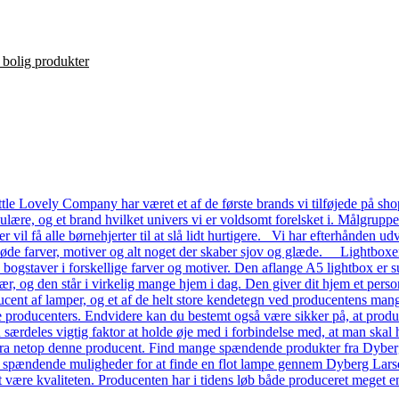
le Lovely Company har været et af de første brands vi tilføjede på shop
ulære, og et brand hvilket univers vi er voldsomt forelsket i. Målgrupp
ver vil få alle børnehjerter til at slå lidt hurtigere. Vi har efterhånde
 søde farver, motiver og alt noget der skaber sjov og glæde. Lightboxe
a bogstaver i forskellige farver og motiver. Den aflange A5 lightbox er s
ær, og den står i virkelig mange hjem i dag. Den giver dit hjem et pers
ent af lamper, og et af de helt store kendetegn ved producentens mange
dre producenters. Endvidere kan du bestemt også være sikker på, at prod
n særdeles vigtig faktor at holde øje med i forbindelse med, at man skal ha
a netop denne producent. Find mange spændende produkter fra Dyberg L
e spændende muligheder for at finde en flot lampe gennem Dyberg Lars
t være kvaliteten. Producenten har i tidens løb både produceret meget en