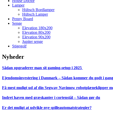
House Doctor
Lamper
Hübsch Bordlamper
Hübsch Lamper
Penny Board
Senge
Elevation 180x200
Elevation 80x200
Elevation 90x200
Jupiter senge
Stigegolf
Nyheder
Sådan opgraderer man sit gaming-setup i 2025
Ejendomsinvestering i Danmark – Sådan kommer du godt i gan
Få mest muligt ud af din Segway Navimow robotplæneklipper med
Indret haven med græskanter i cortenstål – Sådan gør du
Er det muligt at udvikle nye spilleautomatstrategier?