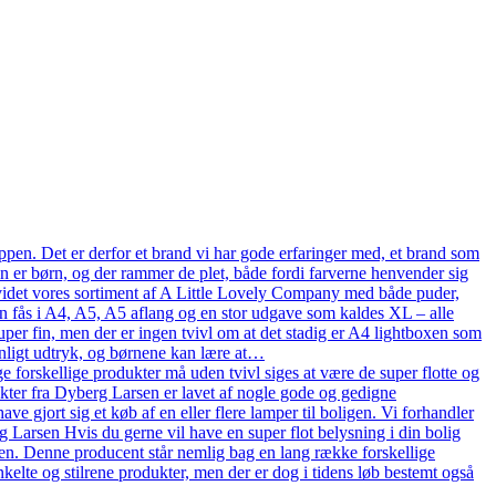
pen. Det er derfor et brand vi har gode erfaringer med, et brand som
en er børn, og der rammer de plet, både fordi farverne henvender sig
n udvidet vores sortiment af A Little Lovely Company med både puder,
n fås i A4, A5, A5 aflang og en stor udgave som kaldes XL – alle
uper fin, men der er ingen tvivl om at det stadig er A4 lightboxen som
onligt udtryk, og børnene kan lære at…
 forskellige produkter må uden tvivl siges at være de super flotte og
ukter fra Dyberg Larsen er lavet af nogle gode og gedigne
ve gjort sig et køb af en eller flere lamper til boligen. Vi forhandler
arsen Hvis du gerne vil have en super flot belysning i din bolig
en. Denne producent står nemlig bag en lang række forskellige
kelte og stilrene produkter, men der er dog i tidens løb bestemt også