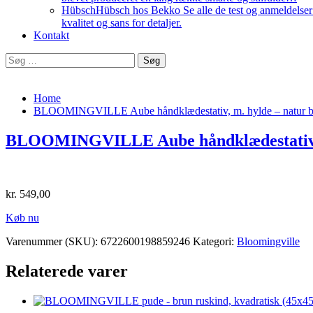
Hübsch
Hübsch hos Bekko Se alle de test og anmeldelser v
kvalitet og sans for detaljer.
Kontakt
Søg
efter:
Home
BLOOMINGVILLE Aube håndklædestativ, m. hylde – natur 
BLOOMINGVILLE Aube håndklædestativ, 
kr.
549,00
Køb nu
Varenummer (SKU):
6722600198859246
Kategori:
Bloomingville
Relaterede varer