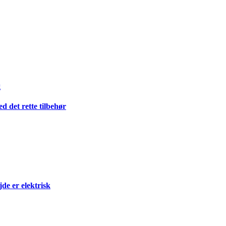
g
 det rette tilbehør
e er elektrisk