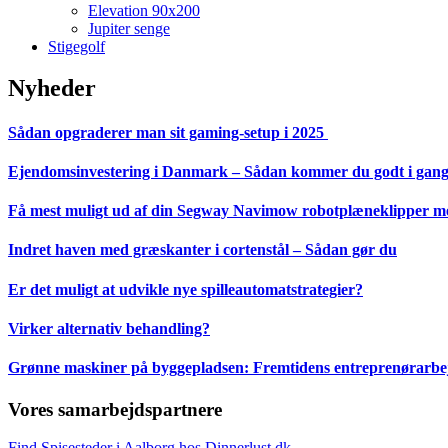
Elevation 90x200
Jupiter senge
Stigegolf
Nyheder
Sådan opgraderer man sit gaming-setup i 2025
Ejendomsinvestering i Danmark – Sådan kommer du godt i gan
Få mest muligt ud af din Segway Navimow robotplæneklipper med
Indret haven med græskanter i cortenstål – Sådan gør du
Er det muligt at udvikle nye spilleautomatstrategier?
Virker alternativ behandling?
Grønne maskiner på byggepladsen: Fremtidens entreprenørarbejd
Vores samarbejdspartnere
Find Spisesteder i Aalborg hos Dinnerlust.dk