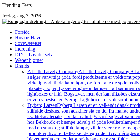
Skip
Trending Tests
to
fredag, aug 7, 2026
content
Forside
Hus og Have
Soveværelset
Indretning
DIY – Lav det selv
Weber hjørnet
Brands
A Little Lovely Company
A Little Lovely Company A Litt
sælger vanvittigt godt, fordi produkterne er voldsomt pop
virkelig godt til de kære børn, og fordi alle de søde moti
plakater, bøjler, lyskæderog neon lamper – alt sammen i
lightboxes er inkl. Bogstaver, men der kan tilkøbes ekstr
er vores bestseller. Særligt Lightboxen er voldsomt popul
Dyberg Larsen
Dyberg Larsen er en velkendt dansk produc
stilfulde designs, som adskiller sig en del fra mange an
kvalitetsmaterialer, hvilket naturligvis må siges at være e
hos Bekko.dk et kæmpe udvalg af gode kvalitetslamper fr
med en smuk og stilfuld lampe, vil der være rigtig mang
produkter, hvor et fælles kendetegn uden tvivl må siges a
blevet produceret en lang række smarte og stilfulde…