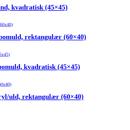
, kvadratisk (45×45)
muld, rektangulær (60×40)
muld, kvadratisk (45×45)
/uld, rektangulær (60×40)