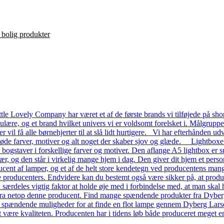
le Lovely Company har været et af de første brands vi tilføjede på shop
ulære, og et brand hvilket univers vi er voldsomt forelsket i. Målgrupp
ver vil få alle børnehjerter til at slå lidt hurtigere. Vi har efterhånde
 søde farver, motiver og alt noget der skaber sjov og glæde. Lightboxe
a bogstaver i forskellige farver og motiver. Den aflange A5 lightbox er s
ær, og den står i virkelig mange hjem i dag. Den giver dit hjem et pers
ent af lamper, og et af de helt store kendetegn ved producentens mange
dre producenters. Endvidere kan du bestemt også være sikker på, at prod
n særdeles vigtig faktor at holde øje med i forbindelse med, at man skal ha
a netop denne producent. Find mange spændende produkter fra Dyberg L
e spændende muligheder for at finde en flot lampe gennem Dyberg Lars
t være kvaliteten. Producenten har i tidens løb både produceret meget en