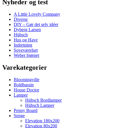
Nyheder og test
A Little Lovely Company
Diverse
DIY – Gør det selv idéer
Dyberg Larsen
Hübsch
Hus og Have
Indretning
Soveværelset
Weber hjørnet
Varekategorier
Bloomingville
Boldbassin
House Doctor
Lamper
Hübsch Bordlamper
Hübsch Lamper
Penny Board
Senge
Elevation 180x200
Elevation 80x200