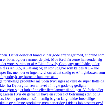
pen. Det er derfor et brand vi har gode erfaringer med, et brand som
en er børn, og der rammer de plet, både fordi farverne henvender sig
n udvidet vores sortiment af A Little Lovely Company med både puder,
n fås i A4, A5, A5 aflang og en stor udgave som kaldes XL – alle
uper fin, men der er ingen tvivl om at det stadig er A4 lightboxen som
onligt udtryk, og børnene kan lære at…
 forskellige produkter må uden tvivl siges at være de super flotte og
ukter fra Dyberg Larsen er lavet af nogle gode og gedigne
ve gjort sig et køb af en eller flere lamper til boligen. Vi forhandler
arsen Hvis du gerne vil have en super flot belysning i din bolig
en. Denne producent står nemlig bag en lang række forskellige
kelte og stilrene produkter, men der er dog i tidens løb bestemt også