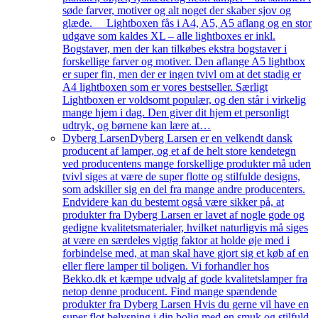
søde farver, motiver og alt noget der skaber sjov og
glæde. Lightboxen fås i A4, A5, A5 aflang og en stor
udgave som kaldes XL – alle lightboxes er inkl.
Bogstaver, men der kan tilkøbes ekstra bogstaver i
forskellige farver og motiver. Den aflange A5 lightbox
er super fin, men der er ingen tvivl om at det stadig er
A4 lightboxen som er vores bestseller. Særligt
Lightboxen er voldsomt populær, og den står i virkelig
mange hjem i dag. Den giver dit hjem et personligt
udtryk, og børnene kan lære at…
Dyberg Larsen
Dyberg Larsen er en velkendt dansk
producent af lamper, og et af de helt store kendetegn
ved producentens mange forskellige produkter må uden
tvivl siges at være de super flotte og stilfulde designs,
som adskiller sig en del fra mange andre producenters.
Endvidere kan du bestemt også være sikker på, at
produkter fra Dyberg Larsen er lavet af nogle gode og
gedigne kvalitetsmaterialer, hvilket naturligvis må siges
at være en særdeles vigtig faktor at holde øje med i
forbindelse med, at man skal have gjort sig et køb af en
eller flere lamper til boligen. Vi forhandler hos
Bekko.dk et kæmpe udvalg af gode kvalitetslamper fra
netop denne producent. Find mange spændende
produkter fra Dyberg Larsen Hvis du gerne vil have en
super flot belysning i din bolig med en smuk og stilfuld