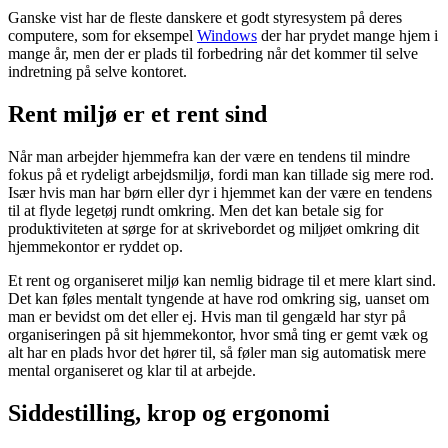
Ganske vist har de fleste danskere et godt styresystem på deres
computere, som for eksempel
Windows
der har prydet mange hjem i
mange år, men der er plads til forbedring når det kommer til selve
indretning på selve kontoret.
Rent miljø er et rent sind
Når man arbejder hjemmefra kan der være en tendens til mindre
fokus på et rydeligt arbejdsmiljø, fordi man kan tillade sig mere rod.
Især hvis man har børn eller dyr i hjemmet kan der være en tendens
til at flyde legetøj rundt omkring. Men det kan betale sig for
produktiviteten at sørge for at skrivebordet og miljøet omkring dit
hjemmekontor er ryddet op.
Et rent og organiseret miljø kan nemlig bidrage til et mere klart sind.
Det kan føles mentalt tyngende at have rod omkring sig, uanset om
man er bevidst om det eller ej. Hvis man til gengæld har styr på
organiseringen på sit hjemmekontor, hvor små ting er gemt væk og
alt har en plads hvor det hører til, så føler man sig automatisk mere
mental organiseret og klar til at arbejde.
Siddestilling, krop og ergonomi