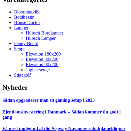
Bloomingville
Boldbassin
House Doctor
Lamper
Hübsch Bordlamper
Hübsch Lamper
Penny Board
Senge
Elevation 180x200
Elevation 80x200
Elevation 90x200
Jupiter senge
Stigegolf
Nyheder
Sådan opgraderer man sit gaming-setup i 2025
Ejendomsinvestering i Danmark – Sådan kommer du godt i
gang
Få mest muligt ud af din Segway Navimow robotplæneklipper