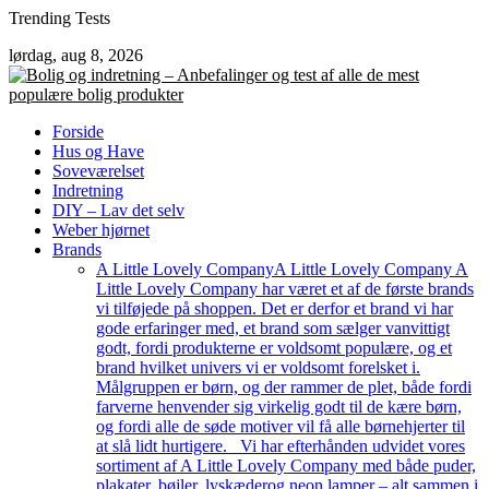
Skip
Trending Tests
to
lørdag, aug 8, 2026
content
Forside
Hus og Have
Soveværelset
Indretning
DIY – Lav det selv
Weber hjørnet
Brands
A Little Lovely Company
A Little Lovely Company A
Little Lovely Company har været et af de første brands
vi tilføjede på shoppen. Det er derfor et brand vi har
gode erfaringer med, et brand som sælger vanvittigt
godt, fordi produkterne er voldsomt populære, og et
brand hvilket univers vi er voldsomt forelsket i.
Målgruppen er børn, og der rammer de plet, både fordi
farverne henvender sig virkelig godt til de kære børn,
og fordi alle de søde motiver vil få alle børnehjerter til
at slå lidt hurtigere. Vi har efterhånden udvidet vores
sortiment af A Little Lovely Company med både puder,
plakater, bøjler, lyskæderog neon lamper – alt sammen i