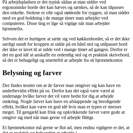
På arbejdspladsen er det typisk sådan at man sidder ved
ergonomiske borde der kan hæves og sænkes, så de kan tilpasses
den enkelte. Stolene er ofte også støttende for ryggen, så man sidder
med en god holdning i de mange timer man arbejder ved
computeren. Disse ting er lige så vigtige når man arbejder
hjemmefra.
Selvom det er hurtigere at sætte sig ved køkkenbordet, så er det ikke
særligt sundt for kroppen at sidde på en hård stol og utilpasset bord
der ikke er lavet til at sidde ved i mange timer ad gangen. Derfor er
det en god idé at anskaffe en ordentlig stol og et praktisk skrivebord,
så det er behageligt og smertefrit ar arbejde fra sit hjemmekontor.
Belysning og farver
Der findes teorier om at de farver man omgiver sig kan have en
underbevidst effekt på os. Derfor kan det også være værd at
undersøge hvilke farver det vil være bedst for dig at arbejde
omkring. Nogle farver kan have en afslappende og beroligende
effekt, hvilket kan være en god idé hvis man er typen er stresser
meget. Til gengæld kan frisk og opkvikkende farver være gode at
omgive sig med når man gerne vil arbejde flittigt.
Et hjemmekontor må gerne se flot ud, men endnu vigtigere er det, at
det er praktisk og behageligt at arbejde i.