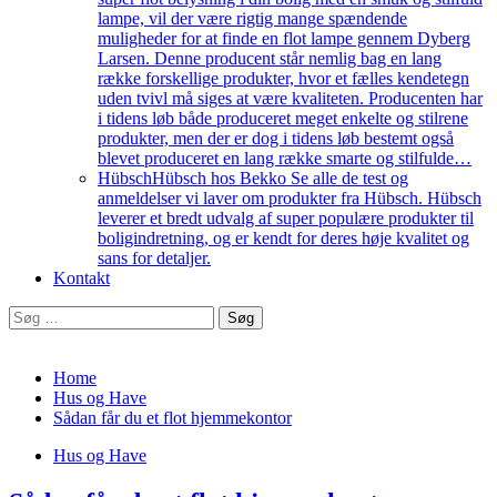
lampe, vil der være rigtig mange spændende
muligheder for at finde en flot lampe gennem Dyberg
Larsen. Denne producent står nemlig bag en lang
række forskellige produkter, hvor et fælles kendetegn
uden tvivl må siges at være kvaliteten. Producenten har
i tidens løb både produceret meget enkelte og stilrene
produkter, men der er dog i tidens løb bestemt også
blevet produceret en lang række smarte og stilfulde…
Hübsch
Hübsch hos Bekko Se alle de test og
anmeldelser vi laver om produkter fra Hübsch. Hübsch
leverer et bredt udvalg af super populære produkter til
boligindretning, og er kendt for deres høje kvalitet og
sans for detaljer.
Kontakt
Søg
efter:
Home
Hus og Have
Sådan får du et flot hjemmekontor
Hus og Have