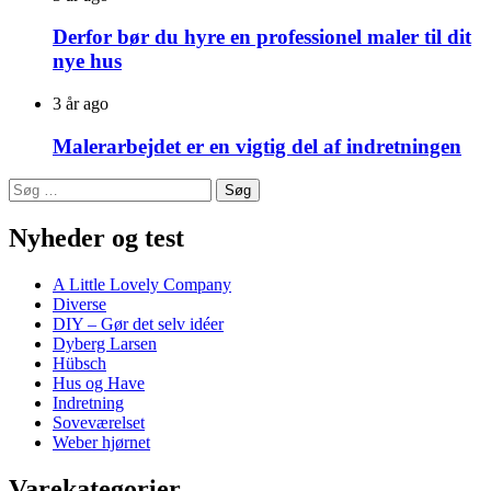
Derfor bør du hyre en professionel maler til dit
nye hus
3 år ago
Malerarbejdet er en vigtig del af indretningen
Søg
efter:
Nyheder og test
A Little Lovely Company
Diverse
DIY – Gør det selv idéer
Dyberg Larsen
Hübsch
Hus og Have
Indretning
Soveværelset
Weber hjørnet
Varekategorier