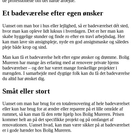
de professionelle om det hårde arbejde.
Et badeværelse efter egen ønsker
Uanset om man bor i hus eller lejlighed, så er badeværelset dét sted,
hvor man kan opleve lidt luksus i hverdagen. Det er her man kan
skabe hyggelige stunder og finde ro efter en travl arbejdsdag. Her
kan man lave sin ansigtspleje, nyde en god ansigtsmaske og således
pleje både krop og sind.
Man kan få et badeværelse helt efter egne ønsker og drømme. Bolig
Mureren har mange års erfaring med at renovere private hjems
badeværelser – og der har været mange forskellige projekter i
mængden. I samarbejde med dygtige folk kan du få det badeværelse
du altid har ønsket dig.
Småt eller stort
Uanset om man har brug for en totalrenovering af hele badeværelset
eller kun har brug for at ændre eller reparere på et lille område af
rummet, så kan man få den rette hjælp hos Bolig Mureren. Prisen
kommer helt an på det specifikke projekt og på omfanget af
renovationen. Uanset hvad, kan man være sikker på at badeværelset
er i gode hænder hos Bolig Mureren.