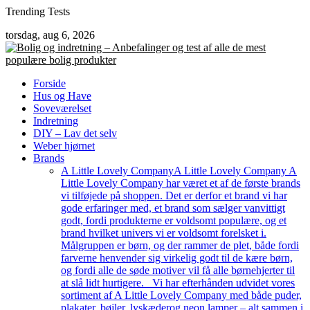
Skip
Trending Tests
to
torsdag, aug 6, 2026
content
Forside
Hus og Have
Soveværelset
Indretning
DIY – Lav det selv
Weber hjørnet
Brands
A Little Lovely Company
A Little Lovely Company A
Little Lovely Company har været et af de første brands
vi tilføjede på shoppen. Det er derfor et brand vi har
gode erfaringer med, et brand som sælger vanvittigt
godt, fordi produkterne er voldsomt populære, og et
brand hvilket univers vi er voldsomt forelsket i.
Målgruppen er børn, og der rammer de plet, både fordi
farverne henvender sig virkelig godt til de kære børn,
og fordi alle de søde motiver vil få alle børnehjerter til
at slå lidt hurtigere. Vi har efterhånden udvidet vores
sortiment af A Little Lovely Company med både puder,
plakater, bøjler, lyskæderog neon lamper – alt sammen i