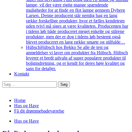
lampe, vil der være rigtig mange spændende
muligheder for at finde en flot lampe gennem Dyberg
Larsen. Denne producent står nemlig bag en lang
række forskellige produkter, hvor et fælles kendetegn
uden tvivl må siges at være kvaliteten. Producenten har
i tidens løb både produceret meget enkelte og stilrene
produkter, men der er dog i tidens løb bestemt også
blevet produceret en lang række smarte og stilfulde…
Hübsch
Hübsch hos Bekko Se alle de test og
anmeldelser vi laver om produkter fra Hübsch. Hübsch
leverer et bredt udvalg af super populære produkter til
boligindretning, og er kendt for deres høje kvalitet og
sans for detaljer.
Kontakt
Søg
efter:
Home
Hus og Have
Få dit drømmebadeværelse
Hus og Have