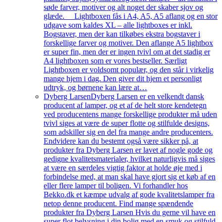
søde farver, motiver og alt noget der skaber sjov og
glæde. Lightboxen fås i A4, A5, A5 aflang og en stor
udgave som kaldes XL – alle lightboxes er inkl.
Bogstaver, men der kan tilkøbes ekstra bogstaver i
forskellige farver og motiver. Den aflange A5 lightbox
er super fin, men der er ingen tvivl om at det stadig er
A4 lightboxen som er vores bestseller. Særligt
Lightboxen er voldsomt populær, og den står i virkelig
mange hjem i dag. Den giver dit hjem et personligt
udtryk, og børnene kan lære at…
Dyberg Larsen
Dyberg Larsen er en velkendt dansk
producent af lamper, og et af de helt store kendetegn
ved producentens mange forskellige produkter må uden
tvivl siges at være de super flotte og stilfulde designs,
som adskiller sig en del fra mange andre producenters.
Endvidere kan du bestemt også være sikker på, at
produkter fra Dyberg Larsen er lavet af nogle gode og
gedigne kvalitetsmaterialer, hvilket naturligvis må siges
at være en særdeles vigtig faktor at holde øje med i
forbindelse med, at man skal have gjort sig et køb af en
eller flere lamper til boligen. Vi forhandler hos
Bekko.dk et kæmpe udvalg af gode kvalitetslamper fra
netop denne producent. Find mange spændende
produkter fra Dyberg Larsen Hvis du gerne vil have en
super flot belysning i din bolig med en smuk og stilfuld