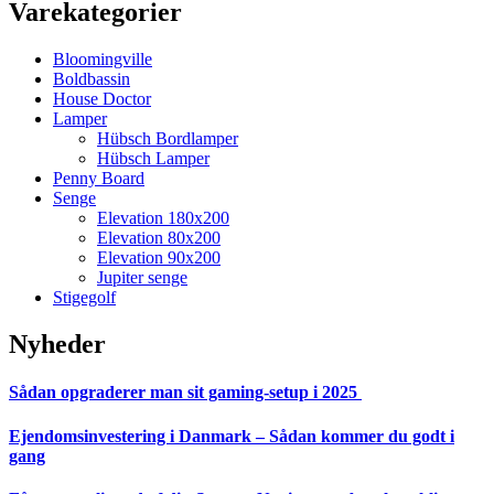
Varekategorier
Bloomingville
Boldbassin
House Doctor
Lamper
Hübsch Bordlamper
Hübsch Lamper
Penny Board
Senge
Elevation 180x200
Elevation 80x200
Elevation 90x200
Jupiter senge
Stigegolf
Nyheder
Sådan opgraderer man sit gaming-setup i 2025
Ejendomsinvestering i Danmark – Sådan kommer du godt i
gang