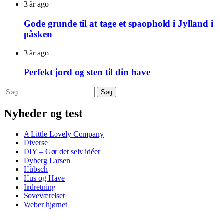
3 år ago
Gode grunde til at tage et spaophold i Jylland i
påsken
3 år ago
Perfekt jord og sten til din have
Søg
efter:
Nyheder og test
A Little Lovely Company
Diverse
DIY – Gør det selv idéer
Dyberg Larsen
Hübsch
Hus og Have
Indretning
Soveværelset
Weber hjørnet