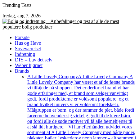
Skip
Trending Tests
to
fredag, aug 7, 2026
content
Forside
Hus og Have
Soveværelset
Indretning
DIY – Lav det selv
Weber hjørnet
Brands
A Little Lovely Company
A Little Lovely Company A
Little Lovely Company har været et af de første brands
vi tilføjede på shoppen. Det er derfor et brand vi har
gode erfaringer med, et brand som sælger vanvittigt
godt, fordi produkterne er voldsomt populære, og et
brand hvilket univers vi er voldsomt forelsket i.
Målgruppen er børn, og der rammer de plet, både fordi
farverne henvender sig virkelig godt til de kære børn,
og fordi alle de søde motiver vil få alle børnehjerter til
at slå lidt hurtigere. Vi har efterhånden udvidet vores
sortiment af A Little Lovely Company med både puder,
plakater, bøjler, lyskæderog neon lamper – alt sammen i