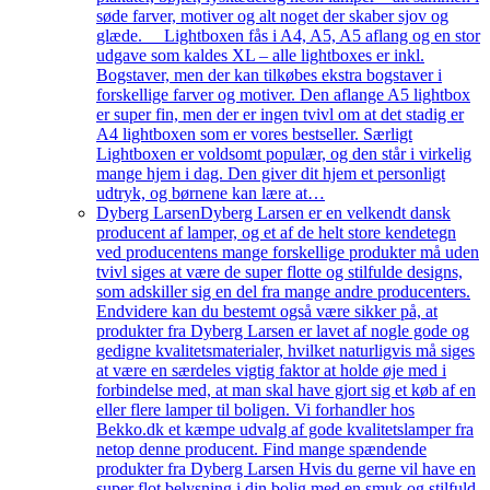
søde farver, motiver og alt noget der skaber sjov og
glæde. Lightboxen fås i A4, A5, A5 aflang og en stor
udgave som kaldes XL – alle lightboxes er inkl.
Bogstaver, men der kan tilkøbes ekstra bogstaver i
forskellige farver og motiver. Den aflange A5 lightbox
er super fin, men der er ingen tvivl om at det stadig er
A4 lightboxen som er vores bestseller. Særligt
Lightboxen er voldsomt populær, og den står i virkelig
mange hjem i dag. Den giver dit hjem et personligt
udtryk, og børnene kan lære at…
Dyberg Larsen
Dyberg Larsen er en velkendt dansk
producent af lamper, og et af de helt store kendetegn
ved producentens mange forskellige produkter må uden
tvivl siges at være de super flotte og stilfulde designs,
som adskiller sig en del fra mange andre producenters.
Endvidere kan du bestemt også være sikker på, at
produkter fra Dyberg Larsen er lavet af nogle gode og
gedigne kvalitetsmaterialer, hvilket naturligvis må siges
at være en særdeles vigtig faktor at holde øje med i
forbindelse med, at man skal have gjort sig et køb af en
eller flere lamper til boligen. Vi forhandler hos
Bekko.dk et kæmpe udvalg af gode kvalitetslamper fra
netop denne producent. Find mange spændende
produkter fra Dyberg Larsen Hvis du gerne vil have en
super flot belysning i din bolig med en smuk og stilfuld