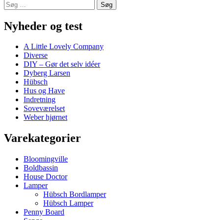
Søg
efter:
Nyheder og test
A Little Lovely Company
Diverse
DIY – Gør det selv idéer
Dyberg Larsen
Hübsch
Hus og Have
Indretning
Soveværelset
Weber hjørnet
Varekategorier
Bloomingville
Boldbassin
House Doctor
Lamper
Hübsch Bordlamper
Hübsch Lamper
Penny Board