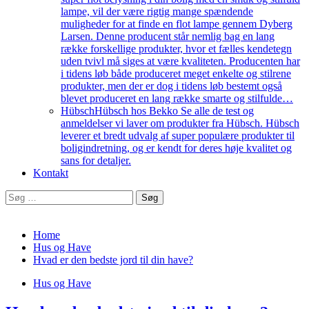
lampe, vil der være rigtig mange spændende
muligheder for at finde en flot lampe gennem Dyberg
Larsen. Denne producent står nemlig bag en lang
række forskellige produkter, hvor et fælles kendetegn
uden tvivl må siges at være kvaliteten. Producenten har
i tidens løb både produceret meget enkelte og stilrene
produkter, men der er dog i tidens løb bestemt også
blevet produceret en lang række smarte og stilfulde…
Hübsch
Hübsch hos Bekko Se alle de test og
anmeldelser vi laver om produkter fra Hübsch. Hübsch
leverer et bredt udvalg af super populære produkter til
boligindretning, og er kendt for deres høje kvalitet og
sans for detaljer.
Kontakt
Søg
efter:
Home
Hus og Have
Hvad er den bedste jord til din have?
Hus og Have