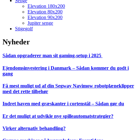
Senge
Elevation 180x200
Elevation 80x200
Elevation 90x200
Jupiter senge
Stigegolf
Nyheder
Sådan opgraderer man sit gaming-setup i 2025
Ejendomsinvestering i Danmark – Sådan kommer du godt i
gang
Få mest muligt ud af din Segway Navimow robotplæneklipper
med det rette tilbehør
Indret haven med græskanter i cortenstål – Sådan gør du
Er det muligt at udvikle nye spilleautomatstrategier?
Virker alternativ behandling?