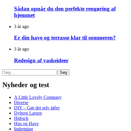
Sådan opnår du den perfekte rengøring af
hjemmet
3 år ago
Er din have og terrasse klar til sommeren?
3 år ago
Redesign af vaskeideer
Søg
efter:
Nyheder og test
A Little Lovely Company
Diverse
DIY – Gør det selv idéer
Dyberg Larsen
Hübsch
Hus og Have
Indretning