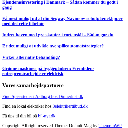
Ejendomsinvestering i Danmark – Sådan kommer du godt i
gang
Få mest muligt ud af din Segway Navimow robotplæneklipper
med det rette tilbehør
Indret haven med græskanter i cortenstål – Sådan gør du
Er det muligt at udvikle nye spilleautomatstrategier?
Virker alternativ behandling?
Grønne maskiner på byggepladsen: Fremtidens
entreprenørarbejde er elektrisk
Vores samarbejdspartnere
Find Spisesteder i Aalborg hos Dinnerlust.dk
Find en lokal elektriker hos
3elektrikertilbud.dk
Få tips til din bil på
bil-nyt.dk
Copyright All right reserved Theme: Default Mag by
ThemeInWP