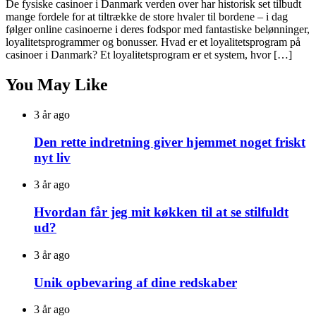
De fysiske casinoer i Danmark verden over har historisk set tilbudt
mange fordele for at tiltrække de store hvaler til bordene – i dag
følger online casinoerne i deres fodspor med fantastiske belønninger,
loyalitetsprogrammer og bonusser. Hvad er et loyalitetsprogram på
casinoer i Danmark? Et loyalitetsprogram er et system, hvor […]
You May Like
3 år ago
Den rette indretning giver hjemmet noget friskt
nyt liv
3 år ago
Hvordan får jeg mit køkken til at se stilfuldt
ud?
3 år ago
Unik opbevaring af dine redskaber
3 år ago