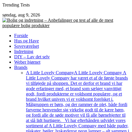
Skip
Trending Tests
to
søndag, aug 9, 2026
content
Forside
Hus og Have
Soveværelset
Indretning
DIY – Lav det selv
Weber hjørnet
Brands
A Little Lovely Company
A Little Lovely Company A
Little Lovely Company har været et af de første brands
vi tilføjede på shoppen. Det er derfor et brand vi har
gode erfaringer med, et brand som sælger vanvittigt
godt, fordi produkterne er voldsomt populære, og et
brand hvilket univers vi er voldsomt forelsket i.
Målgruppen er børn, og der rammer de plet, både fordi
farverne henvender sig virkelig godt til de kære børn,
og fordi alle de søde motiver vil få alle børnehjerter til
at slå lidt hurtigere. Vi har efterhånden udvidet vores
sortiment af A Little Lovely Company med både puder,
plakater, bøjler, lyskæderog neon lamper – alt sammen i