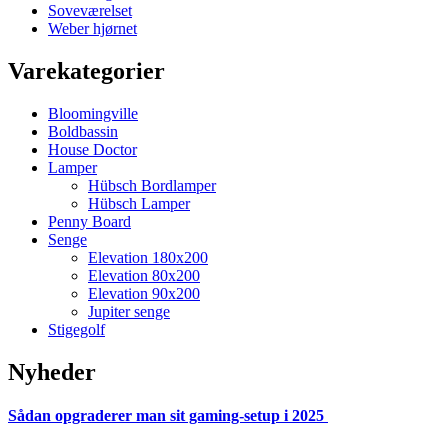
Soveværelset
Weber hjørnet
Varekategorier
Bloomingville
Boldbassin
House Doctor
Lamper
Hübsch Bordlamper
Hübsch Lamper
Penny Board
Senge
Elevation 180x200
Elevation 80x200
Elevation 90x200
Jupiter senge
Stigegolf
Nyheder
Sådan opgraderer man sit gaming-setup i 2025