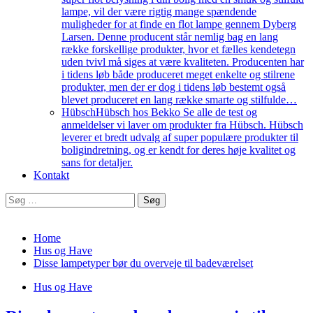
lampe, vil der være rigtig mange spændende
muligheder for at finde en flot lampe gennem Dyberg
Larsen. Denne producent står nemlig bag en lang
række forskellige produkter, hvor et fælles kendetegn
uden tvivl må siges at være kvaliteten. Producenten har
i tidens løb både produceret meget enkelte og stilrene
produkter, men der er dog i tidens løb bestemt også
blevet produceret en lang række smarte og stilfulde…
Hübsch
Hübsch hos Bekko Se alle de test og
anmeldelser vi laver om produkter fra Hübsch. Hübsch
leverer et bredt udvalg af super populære produkter til
boligindretning, og er kendt for deres høje kvalitet og
sans for detaljer.
Kontakt
Søg
efter:
Home
Hus og Have
Disse lampetyper bør du overveje til badeværelset
Hus og Have