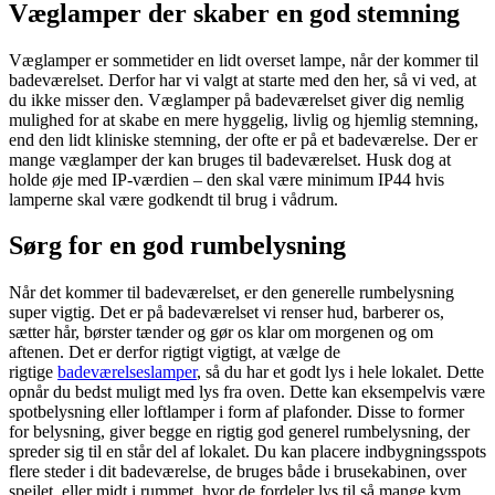
Væglamper der skaber en god stemning
Væglamper er sommetider en lidt overset lampe, når der kommer til
badeværelset. Derfor har vi valgt at starte med den her, så vi ved, at
du ikke misser den. Væglamper på badeværelset giver dig nemlig
mulighed for at skabe en mere hyggelig, livlig og hjemlig stemning,
end den lidt kliniske stemning, der ofte er på et badeværelse. Der er
mange væglamper der kan bruges til badeværelset. Husk dog at
holde øje med IP-værdien – den skal være minimum IP44 hvis
lamperne skal være godkendt til brug i vådrum.
Sørg for en god rumbelysning
Når det kommer til badeværelset, er den generelle rumbelysning
super vigtig. Det er på badeværelset vi renser hud, barberer os,
sætter hår, børster tænder og gør os klar om morgenen og om
aftenen. Det er derfor rigtigt vigtigt, at vælge de
rigtige
badeværelseslamper
, så du har et godt lys i hele lokalet. Dette
opnår du bedst muligt med lys fra oven. Dette kan eksempelvis være
spotbelysning eller loftlamper i form af plafonder. Disse to former
for belysning, giver begge en rigtig god generel rumbelysning, der
spreder sig til en står del af lokalet. Du kan placere indbygningsspots
flere steder i dit badeværelse, de bruges både i brusekabinen, over
spejlet, eller midt i rummet, hvor de fordeler lys til så mange kvm.