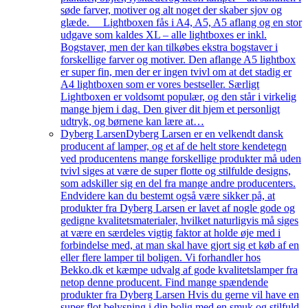
søde farver, motiver og alt noget der skaber sjov og
glæde. Lightboxen fås i A4, A5, A5 aflang og en stor
udgave som kaldes XL – alle lightboxes er inkl.
Bogstaver, men der kan tilkøbes ekstra bogstaver i
forskellige farver og motiver. Den aflange A5 lightbox
er super fin, men der er ingen tvivl om at det stadig er
A4 lightboxen som er vores bestseller. Særligt
Lightboxen er voldsomt populær, og den står i virkelig
mange hjem i dag. Den giver dit hjem et personligt
udtryk, og børnene kan lære at…
Dyberg Larsen
Dyberg Larsen er en velkendt dansk
producent af lamper, og et af de helt store kendetegn
ved producentens mange forskellige produkter må uden
tvivl siges at være de super flotte og stilfulde designs,
som adskiller sig en del fra mange andre producenters.
Endvidere kan du bestemt også være sikker på, at
produkter fra Dyberg Larsen er lavet af nogle gode og
gedigne kvalitetsmaterialer, hvilket naturligvis må siges
at være en særdeles vigtig faktor at holde øje med i
forbindelse med, at man skal have gjort sig et køb af en
eller flere lamper til boligen. Vi forhandler hos
Bekko.dk et kæmpe udvalg af gode kvalitetslamper fra
netop denne producent. Find mange spændende
produkter fra Dyberg Larsen Hvis du gerne vil have en
super flot belysning i din bolig med en smuk og stilfuld