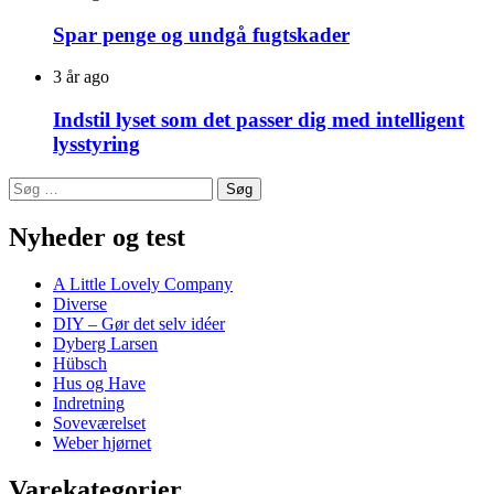
Spar penge og undgå fugtskader
3 år ago
Indstil lyset som det passer dig med intelligent
lysstyring
Søg
efter:
Nyheder og test
A Little Lovely Company
Diverse
DIY – Gør det selv idéer
Dyberg Larsen
Hübsch
Hus og Have
Indretning
Soveværelset
Weber hjørnet
Varekategorier