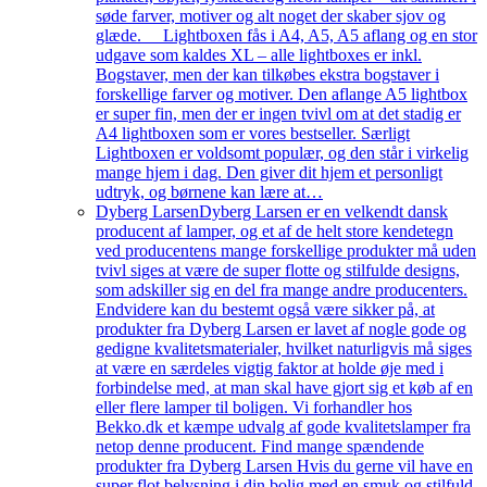
søde farver, motiver og alt noget der skaber sjov og
glæde. Lightboxen fås i A4, A5, A5 aflang og en stor
udgave som kaldes XL – alle lightboxes er inkl.
Bogstaver, men der kan tilkøbes ekstra bogstaver i
forskellige farver og motiver. Den aflange A5 lightbox
er super fin, men der er ingen tvivl om at det stadig er
A4 lightboxen som er vores bestseller. Særligt
Lightboxen er voldsomt populær, og den står i virkelig
mange hjem i dag. Den giver dit hjem et personligt
udtryk, og børnene kan lære at…
Dyberg Larsen
Dyberg Larsen er en velkendt dansk
producent af lamper, og et af de helt store kendetegn
ved producentens mange forskellige produkter må uden
tvivl siges at være de super flotte og stilfulde designs,
som adskiller sig en del fra mange andre producenters.
Endvidere kan du bestemt også være sikker på, at
produkter fra Dyberg Larsen er lavet af nogle gode og
gedigne kvalitetsmaterialer, hvilket naturligvis må siges
at være en særdeles vigtig faktor at holde øje med i
forbindelse med, at man skal have gjort sig et køb af en
eller flere lamper til boligen. Vi forhandler hos
Bekko.dk et kæmpe udvalg af gode kvalitetslamper fra
netop denne producent. Find mange spændende
produkter fra Dyberg Larsen Hvis du gerne vil have en
super flot belysning i din bolig med en smuk og stilfuld