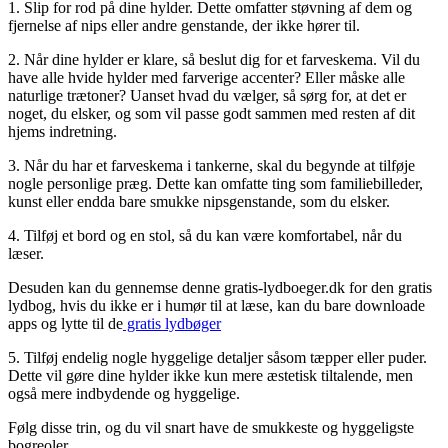
1. Slip for rod på dine hylder. Dette omfatter støvning af dem og
fjernelse af nips eller andre genstande, der ikke hører til.
2. Når dine hylder er klare, så beslut dig for et farveskema. Vil du
have alle hvide hylder med farverige accenter? Eller måske alle
naturlige trætoner? Uanset hvad du vælger, så sørg for, at det er
noget, du elsker, og som vil passe godt sammen med resten af ​​dit
hjems indretning.
3. Når du har et farveskema i tankerne, skal du begynde at tilføje
nogle personlige præg. Dette kan omfatte ting som familiebilleder,
kunst eller endda bare smukke nipsgenstande, som du elsker.
4. Tilføj et bord og en stol, så du kan være komfortabel, når du
læser.
Desuden kan du gennemse denne gratis-lydboeger.dk for den gratis
lydbog, hvis du ikke er i humør til at læse, kan du bare downloade
apps og lytte til de
gratis lydbøger
5. Tilføj endelig nogle hyggelige detaljer såsom tæpper eller puder.
Dette vil gøre dine hylder ikke kun mere æstetisk tiltalende, men
også mere indbydende og hyggelige.
Følg disse trin, og du vil snart have de smukkeste og hyggeligste
bogreoler.