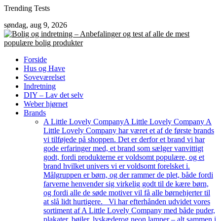
Skip
Trending Tests
to
søndag, aug 9, 2026
content
Forside
Hus og Have
Soveværelset
Indretning
DIY – Lav det selv
Weber hjørnet
Brands
A Little Lovely Company
A Little Lovely Company A
Little Lovely Company har været et af de første brands
vi tilføjede på shoppen. Det er derfor et brand vi har
gode erfaringer med, et brand som sælger vanvittigt
godt, fordi produkterne er voldsomt populære, og et
brand hvilket univers vi er voldsomt forelsket i.
Målgruppen er børn, og der rammer de plet, både fordi
farverne henvender sig virkelig godt til de kære børn,
og fordi alle de søde motiver vil få alle børnehjerter til
at slå lidt hurtigere. Vi har efterhånden udvidet vores
sortiment af A Little Lovely Company med både puder,
plakater, bøjler, lyskæderog neon lamper – alt sammen i