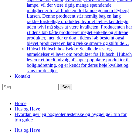
lampe, vil der være rigtig mange spændende
muligheder for at finde en flot lampe gennem Dyberg
Larsen. Denne producent står nemlig bag en lang
række forskellige produkter, hvor et fælles kendetegn
uden tvivl må siges at være kvaliteten. Producenten har
i tidens løb både produceret meget enkelte og stilrene
produkter, men der er dog i tidens løb bestemt også
blevet produceret en lang række smarte og stilfulde…
Hübsch
Hübsch hos Bekko Se alle de test og
anmeldelser vi laver om produkter fra Hübsch. Hübsch
leverer et bredt udvalg af super populære produkter til
boligindretning, og er kendt for deres høje kvalitet og
sans for detaljer.
Kontakt
Søg
efter:
Home
Hus og Have
Hvordan gør jeg bogreoler æstetiske og hyggelige? trin for
trin guide
Hus og Have