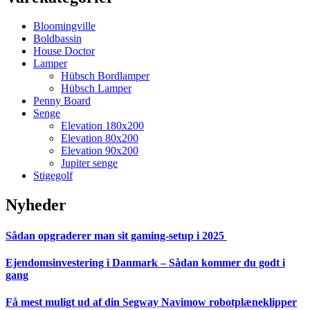
Bloomingville
Boldbassin
House Doctor
Lamper
Hübsch Bordlamper
Hübsch Lamper
Penny Board
Senge
Elevation 180x200
Elevation 80x200
Elevation 90x200
Jupiter senge
Stigegolf
Nyheder
Sådan opgraderer man sit gaming-setup i 2025
Ejendomsinvestering i Danmark – Sådan kommer du godt i
gang
Få mest muligt ud af din Segway Navimow robotplæneklipper