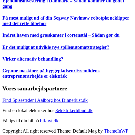
Ejendomsinvestering i Danmark – Sådan kommer du godt i
gang
Få mest muligt ud af din Segway Navimow robotplæneklipper
med det rette tilbehør
Indret haven med græskanter i cortenstål – Sådan gør du
Er det muligt at udvikle nye spilleautomatstrategier?
Virker alternativ behandling?
Grønne maskiner på byggepladsen: Fremtidens
entreprenørarbejde er elektrisk
Vores samarbejdspartnere
Find Spisesteder i Aalborg hos Dinnerlust.dk
Find en lokal elektriker hos
3elektrikertilbud.dk
Få tips til din bil på
bil-nyt.dk
Copyright All right reserved Theme: Default Mag by
ThemeInWP