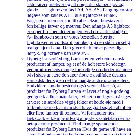
søde farver, motiver og alt noget der skaber sjov og
glæde. Lightboxen fås i A4, A5, A5 aflang og en stor
udgave som kaldes XL – alle lightboxes er inkl.
Bogstaver, men der kan tilkøbes ekstra bogstaver i
forskellige farver og motiver. Den aflange A5 lightbox
er super fin, men der er ingen tvivl om at det stadig er
A4 lightboxen som er vores bestseller. Særligt
Lightboxen er voldsomt populær, og den står i virkelig
mange hjem i dag. Den giver dit hjem et personligt
udtryk, og børnene kan lære at…
Dyberg Larsen
Dyberg Larsen er en velkendt dansk
producent af lamper, og et af de helt store kendetegn
ved producentens mange forskellige produkter må uden
tvivl siges at være de super flotte og stilfulde designs,
som adskiller sig en del fra mange andre producenters.
Endvidere kan du bestemt også være sikker på, at
produkter fra Dyberg Larsen er lavet af nogle gode og
gedigne kvalitetsmaterialer, hvilket naturligvis må siges
at være en særdeles vigtig faktor at holde øje med i
forbindelse med, at man skal have gjort sig et køb af en
eller flere lamper til boligen. Vi forhandler hos
Bekko.dk et kæmpe udvalg af gode kvalitetslamper fra
netop denne producent. Find mange spændende
produkter fra Dyberg Larsen Hvis du gerne vil have en
super flot belysning i din bolig med en smuk og stilfuld