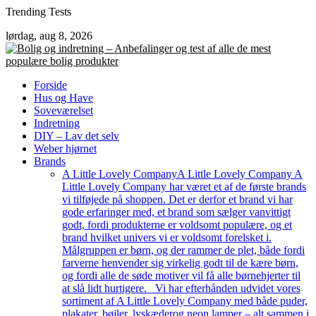
Skip
Trending Tests
to
lørdag, aug 8, 2026
content
Forside
Hus og Have
Soveværelset
Indretning
DIY – Lav det selv
Weber hjørnet
Brands
A Little Lovely Company
A Little Lovely Company A
Little Lovely Company har været et af de første brands
vi tilføjede på shoppen. Det er derfor et brand vi har
gode erfaringer med, et brand som sælger vanvittigt
godt, fordi produkterne er voldsomt populære, og et
brand hvilket univers vi er voldsomt forelsket i.
Målgruppen er børn, og der rammer de plet, både fordi
farverne henvender sig virkelig godt til de kære børn,
og fordi alle de søde motiver vil få alle børnehjerter til
at slå lidt hurtigere. Vi har efterhånden udvidet vores
sortiment af A Little Lovely Company med både puder,
plakater, bøjler, lyskæderog neon lamper – alt sammen i