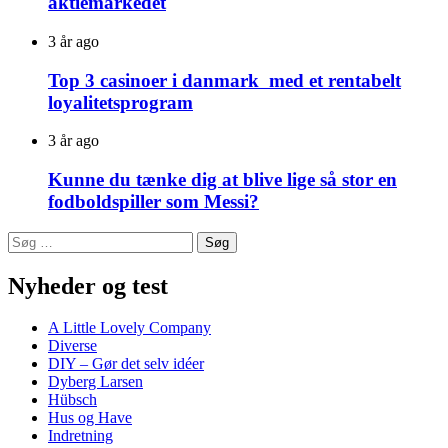
aktiemarkedet
3 år ago
Top 3 casinoer i danmark med et rentabelt
loyalitetsprogram
3 år ago
Kunne du tænke dig at blive lige så stor en
fodboldspiller som Messi?
Søg
efter:
Nyheder og test
A Little Lovely Company
Diverse
DIY – Gør det selv idéer
Dyberg Larsen
Hübsch
Hus og Have
Indretning