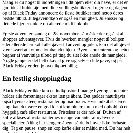
Mangler du noget til indretningen i dit hjem eller din have, er det en
god ide at holde øje med dine yndlingsbutikker. I ugerne og dagene
op til Black Friday annoncere de fleste butikker med netop deres
bedste tilbud. Julegaveindkøb er også en mulighed. Julenisser og
flettede hjerter dukke op allerede midt i oktober.
Første advent er søndag d. 28. november, så måske der også skal
shoppes adventsgaver. Hvis du hverken mangler noget til boligen,
eller allerede har købt alle gaver til advent og julen, kan det alligevel
være svært at komme tomhændet hjem. Byen, storcentrene og nettet
bugner af vanvittige tilbud på ting du slet ikke anede du manglede.
Nogle gange er det helt okay at give sig selv en lille gave, og på
Black Friday er den jo ovenikøbet billig.
En festlig shoppingdag
Black Friday er ikke kun en indkøbstur. I mange byer og storcentre
holder alle forretninger ekstra længe åbent. Det gælder naturligvis
også byens cafeer, restauranter og madboder. Hvis indkøbslisten er
lang, kan det være en god ide at kombinere turen med ophold på en
hyggelig cafe eller restaurant. Fristelser er der nok af. Duften af
kaffe afløses af restauranternes mange varianter af nylavede
specialiteter. Alting har længere åbent, så du behøver ikke forhaste
dig. Tag en pause, snup en kop kaffe eller et måltid mad. Du har helt