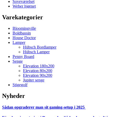
Soveværelset
Weber hjørnet
Varekategorier
Bloomingville
Boldbassin
House Doctor
Lamper
Hübsch Bordlamper
Hübsch Lamper
Penny Board
Senge
Elevation 180x200
Elevation 80x200
Elevation 90x200
Jupiter senge
Stigegolf
Nyheder
Sådan opgraderer man sit gaming-setup i 2025