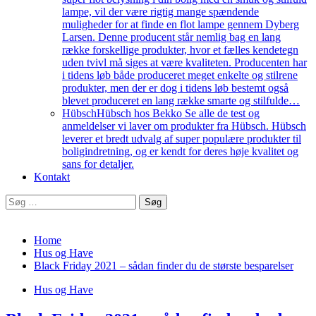
lampe, vil der være rigtig mange spændende
muligheder for at finde en flot lampe gennem Dyberg
Larsen. Denne producent står nemlig bag en lang
række forskellige produkter, hvor et fælles kendetegn
uden tvivl må siges at være kvaliteten. Producenten har
i tidens løb både produceret meget enkelte og stilrene
produkter, men der er dog i tidens løb bestemt også
blevet produceret en lang række smarte og stilfulde…
Hübsch
Hübsch hos Bekko Se alle de test og
anmeldelser vi laver om produkter fra Hübsch. Hübsch
leverer et bredt udvalg af super populære produkter til
boligindretning, og er kendt for deres høje kvalitet og
sans for detaljer.
Kontakt
Søg
efter:
Home
Hus og Have
Black Friday 2021 – sådan finder du de største besparelser
Hus og Have