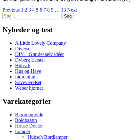
Navigation
Previous
1
2
3
4
5
6
7
8
9
…
13
Next
Søg
til
efter:
indlæg
Nyheder og test
A Little Lovely Company
Diverse
DIY – Gør det selv idéer
Dyberg Larsen
Hübsch
Hus og Have
Indretning
Soveværelset
Weber hjørnet
Varekategorier
Bloomingville
Boldbassin
House Doctor
Lamper
Hübsch Bordlamper