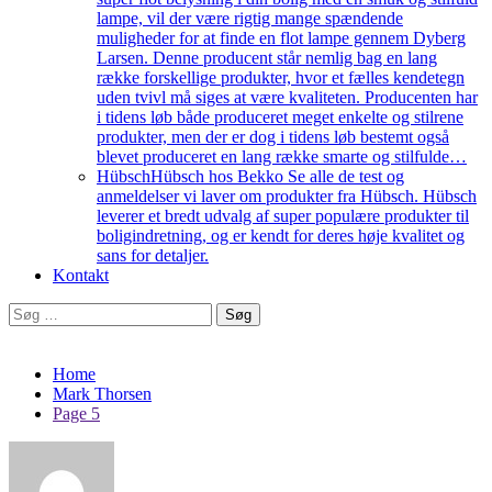
lampe, vil der være rigtig mange spændende
muligheder for at finde en flot lampe gennem Dyberg
Larsen. Denne producent står nemlig bag en lang
række forskellige produkter, hvor et fælles kendetegn
uden tvivl må siges at være kvaliteten. Producenten har
i tidens løb både produceret meget enkelte og stilrene
produkter, men der er dog i tidens løb bestemt også
blevet produceret en lang række smarte og stilfulde…
Hübsch
Hübsch hos Bekko Se alle de test og
anmeldelser vi laver om produkter fra Hübsch. Hübsch
leverer et bredt udvalg af super populære produkter til
boligindretning, og er kendt for deres høje kvalitet og
sans for detaljer.
Kontakt
Søg
efter:
Home
Mark Thorsen
Page 5