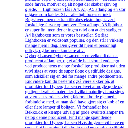
søde farver, motiver og alt noget der skaber sjov og
glæde. Lightboxen fås i A4, A5, A5 aflang og en stor
udgave som kaldes XL – alle lightboxes er inkl.
Bogstaver, men der kan tilkøbes ekstra bogstaver i
forskellige farver og motiver. Den aflange A5 lightbox
er super fin, men der er ingen tvivl om at det stadig er
A4 lightboxen som er vores bestseller. Særligt
Lightboxen er voldsomt populær, og den står i virkelig
mange hjem i dag. Den giver dit hjem et personligt
udtryk, og børnene kan lære at…
Dyberg Larsen
Dyberg Larsen er en velkendt dansk
producent af lamper, og et af de helt store kendetegn
ved producentens mange forskellige produkter må uden
tvivl siges at være de super flotte og stilfulde designs,
som adskiller sig en del fra mange andre producenters.
Endvidere kan du bestemt også være sikker på, at
produkter fra Dyberg Larsen er lavet af nogle gode og
gedigne kvalitetsmaterialer, hvilket naturligvis må siges
at være en særdeles vigtig faktor at holde øje med i
forbindelse med, at man skal have gjort sig et køb af en
eller flere lamper til boligen. Vi forhandler hos
Bekko.dk et kæmpe udvalg af gode kvalitetslamper fra
netop denne producent. Find mange spændende
produkter fra Dyberg Larsen Hvis du gerne vil have en
super flot belysning i din bolig med en smuk og stilfuld