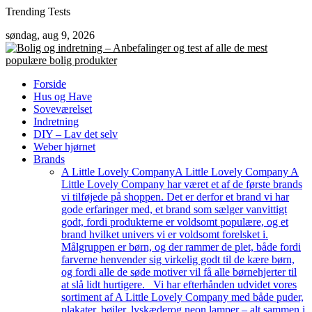
Skip
Trending Tests
to
søndag, aug 9, 2026
content
Forside
Hus og Have
Soveværelset
Indretning
DIY – Lav det selv
Weber hjørnet
Brands
A Little Lovely Company
A Little Lovely Company A
Little Lovely Company har været et af de første brands
vi tilføjede på shoppen. Det er derfor et brand vi har
gode erfaringer med, et brand som sælger vanvittigt
godt, fordi produkterne er voldsomt populære, og et
brand hvilket univers vi er voldsomt forelsket i.
Målgruppen er børn, og der rammer de plet, både fordi
farverne henvender sig virkelig godt til de kære børn,
og fordi alle de søde motiver vil få alle børnehjerter til
at slå lidt hurtigere. Vi har efterhånden udvidet vores
sortiment af A Little Lovely Company med både puder,
plakater, bøjler, lyskæderog neon lamper – alt sammen i