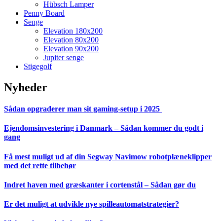
Hübsch Lamper
Penny Board
Senge
Elevation 180x200
Elevation 80x200
Elevation 90x200
Jupiter senge
Stigegolf
Nyheder
Sådan opgraderer man sit gaming-setup i 2025
Ejendomsinvestering i Danmark – Sådan kommer du godt i
gang
Få mest muligt ud af din Segway Navimow robotplæneklipper
med det rette tilbehør
Indret haven med græskanter i cortenstål – Sådan gør du
Er det muligt at udvikle nye spilleautomatstrategier?