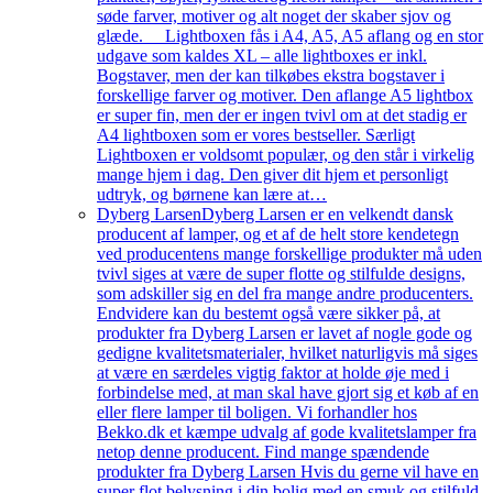
søde farver, motiver og alt noget der skaber sjov og
glæde. Lightboxen fås i A4, A5, A5 aflang og en stor
udgave som kaldes XL – alle lightboxes er inkl.
Bogstaver, men der kan tilkøbes ekstra bogstaver i
forskellige farver og motiver. Den aflange A5 lightbox
er super fin, men der er ingen tvivl om at det stadig er
A4 lightboxen som er vores bestseller. Særligt
Lightboxen er voldsomt populær, og den står i virkelig
mange hjem i dag. Den giver dit hjem et personligt
udtryk, og børnene kan lære at…
Dyberg Larsen
Dyberg Larsen er en velkendt dansk
producent af lamper, og et af de helt store kendetegn
ved producentens mange forskellige produkter må uden
tvivl siges at være de super flotte og stilfulde designs,
som adskiller sig en del fra mange andre producenters.
Endvidere kan du bestemt også være sikker på, at
produkter fra Dyberg Larsen er lavet af nogle gode og
gedigne kvalitetsmaterialer, hvilket naturligvis må siges
at være en særdeles vigtig faktor at holde øje med i
forbindelse med, at man skal have gjort sig et køb af en
eller flere lamper til boligen. Vi forhandler hos
Bekko.dk et kæmpe udvalg af gode kvalitetslamper fra
netop denne producent. Find mange spændende
produkter fra Dyberg Larsen Hvis du gerne vil have en
super flot belysning i din bolig med en smuk og stilfuld