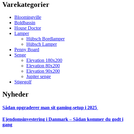
Varekategorier
Bloomingville
Boldbassin
House Doctor
Lamper
Hübsch Bordlamper
Hübsch Lamper
Penny Board
Senge
Elevation 180x200
Elevation 80x200
Elevation 90x200
Jupiter senge
Stigegolf
Nyheder
Sådan opgraderer man sit gaming-setup i 2025
Ejendomsinvestering i Danmark – Sådan kommer du godt i
gang