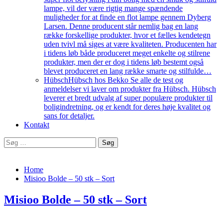
lampe, vil der være rigtig mange spændende
muligheder for at finde en flot lampe gennem Dyberg
Larsen. Denne producent står nemlig bag en lang
række forskellige produkter, hvor et fælles kendetegn
uden tvivl må siges at være kvaliteten. Producenten har
i tidens løb både produceret meget enkelte og stilrene
produkter, men der er dog i tidens løb bestemt også
blevet produceret en lang række smarte og stilfulde…
Hübsch
Hübsch hos Bekko Se alle de test og
anmeldelser vi laver om produkter fra Hübsch. Hübsch
leverer et bredt udvalg af super populære produkter til
boligindretning, og er kendt for deres høje kvalitet og
sans for detaljer.
Kontakt
Søg
efter:
Home
Misioo Bolde – 50 stk – Sort
Misioo Bolde – 50 stk – Sort