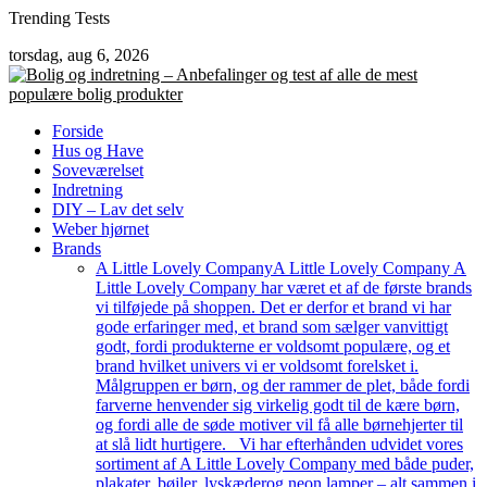
Skip
Trending Tests
to
torsdag, aug 6, 2026
content
Forside
Hus og Have
Soveværelset
Indretning
DIY – Lav det selv
Weber hjørnet
Brands
A Little Lovely Company
A Little Lovely Company A
Little Lovely Company har været et af de første brands
vi tilføjede på shoppen. Det er derfor et brand vi har
gode erfaringer med, et brand som sælger vanvittigt
godt, fordi produkterne er voldsomt populære, og et
brand hvilket univers vi er voldsomt forelsket i.
Målgruppen er børn, og der rammer de plet, både fordi
farverne henvender sig virkelig godt til de kære børn,
og fordi alle de søde motiver vil få alle børnehjerter til
at slå lidt hurtigere. Vi har efterhånden udvidet vores
sortiment af A Little Lovely Company med både puder,
plakater, bøjler, lyskæderog neon lamper – alt sammen i