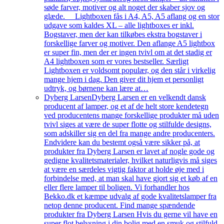
søde farver, motiver og alt noget der skaber sjov og
glæde. Lightboxen fås i A4, A5, A5 aflang og en stor
udgave som kaldes XL – alle lightboxes er inkl.
Bogstaver, men der kan tilkøbes ekstra bogstaver i
forskellige farver og motiver. Den aflange A5 lightbox
er super fin, men der er ingen tvivl om at det stadig er
A4 lightboxen som er vores bestseller. Særligt
Lightboxen er voldsomt populær, og den står i virkelig
mange hjem i dag. Den giver dit hjem et personligt
udtryk, og børnene kan lære at…
Dyberg Larsen
Dyberg Larsen er en velkendt dansk
producent af lamper, og et af de helt store kendetegn
ved producentens mange forskellige produkter må uden
tvivl siges at være de super flotte og stilfulde designs,
som adskiller sig en del fra mange andre producenters.
Endvidere kan du bestemt også være sikker på, at
produkter fra Dyberg Larsen er lavet af nogle gode og
gedigne kvalitetsmaterialer, hvilket naturligvis må siges
at være en særdeles vigtig faktor at holde øje med i
forbindelse med, at man skal have gjort sig et køb af en
eller flere lamper til boligen. Vi forhandler hos
Bekko.dk et kæmpe udvalg af gode kvalitetslamper fra
netop denne producent. Find mange spændende
produkter fra Dyberg Larsen Hvis du gerne vil have en
super flot belysning i din bolig med en smuk og stilfuld