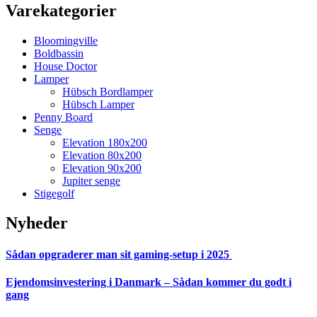
Varekategorier
Bloomingville
Boldbassin
House Doctor
Lamper
Hübsch Bordlamper
Hübsch Lamper
Penny Board
Senge
Elevation 180x200
Elevation 80x200
Elevation 90x200
Jupiter senge
Stigegolf
Nyheder
Sådan opgraderer man sit gaming-setup i 2025
Ejendomsinvestering i Danmark – Sådan kommer du godt i
gang