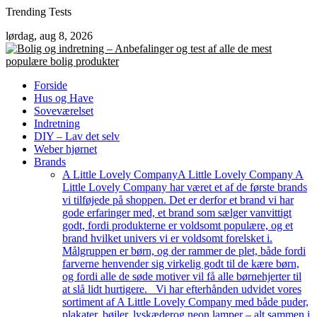
Skip
Trending Tests
to
lørdag, aug 8, 2026
content
Forside
Hus og Have
Soveværelset
Indretning
DIY – Lav det selv
Weber hjørnet
Brands
A Little Lovely Company
A Little Lovely Company A
Little Lovely Company har været et af de første brands
vi tilføjede på shoppen. Det er derfor et brand vi har
gode erfaringer med, et brand som sælger vanvittigt
godt, fordi produkterne er voldsomt populære, og et
brand hvilket univers vi er voldsomt forelsket i.
Målgruppen er børn, og der rammer de plet, både fordi
farverne henvender sig virkelig godt til de kære børn,
og fordi alle de søde motiver vil få alle børnehjerter til
at slå lidt hurtigere. Vi har efterhånden udvidet vores
sortiment af A Little Lovely Company med både puder,
plakater, bøjler, lyskæderog neon lamper – alt sammen i