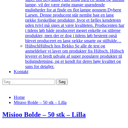
lampe, vil der være rigtig mange spændende
muligheder for at finde en flot lampe gennem Dyberg
Larsen. Denne producent står nemlig bag en lang
række forskellige produkter, hvor et fælles kendetegn
uden tvivl må siges at være kvaliteten. Producenten har
i tidens løb både produceret meget enkelte og stilrene
produkter, men der er dog i tidens løb bestemt også
blevet produceret en lang række smarte og stilfulde…
Hübsch
Hübsch hos Bekko Se alle de test og
anmeldelser vi laver om produkter fra Hübsch. Hübsch
leverer et bredt udvalg af super populære produkter til
boligindretning, og er kendt for deres høje kvalitet og
sans for detaljer.
Kontakt
Søg
efter:
Home
Misioo Bolde – 50 stk – Lilla
Misioo Bolde – 50 stk – Lilla