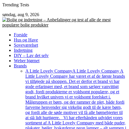
Skip
Trending Tests
to
søndag, aug 9, 2026
content
Forside
Hus og Have
Soveværelset
Indretning
DIY – Lav det selv
Weber hjørnet
Brands
A Little Lovely Company
A Little Lovely Company A
Little Lovely Company har været et af de første brands
vi tilføjede på shoppen. Det er derfor et brand vi har
gode erfaringer med, et brand som sælger vanvittigt
godt, fordi produkterne er voldsomt populære, og et
brand hvilket univers vi er voldsomt forelsket i.
Målgruppen er børn, og der rammer de plet, både fordi
farverne henvender sig virkelig godt til de kære børn,
og fordi alle de søde motiver vil få alle børnehjerter til
at slå lidt hurtigere. Vi har efterhånden udvidet vores
sortiment af A Little Lovely Company med både puder,
plakater, bøjler, lyskæderog neon lamper – alt sammen i