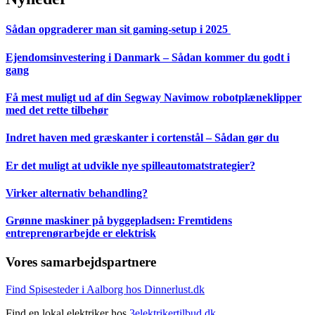
Sådan opgraderer man sit gaming-setup i 2025
Ejendomsinvestering i Danmark – Sådan kommer du godt i
gang
Få mest muligt ud af din Segway Navimow robotplæneklipper
med det rette tilbehør
Indret haven med græskanter i cortenstål – Sådan gør du
Er det muligt at udvikle nye spilleautomatstrategier?
Virker alternativ behandling?
Grønne maskiner på byggepladsen: Fremtidens
entreprenørarbejde er elektrisk
Vores samarbejdspartnere
Find Spisesteder i Aalborg hos Dinnerlust.dk
Find en lokal elektriker hos
3elektrikertilbud.dk