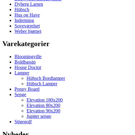
Dyberg Larsen
Hübsch
Hus og Have
Indretning
Soveværelset
Weber hjørnet
Varekategorier
Bloomingville
Boldbassin
House Doctor
Lamper
Hübsch Bordlamper
Hübsch Lamper
Penny Board
Senge
Elevation 180x200
Elevation 80x200
Elevation 90x200
Jupiter senge
Stigegolf
Nyheder