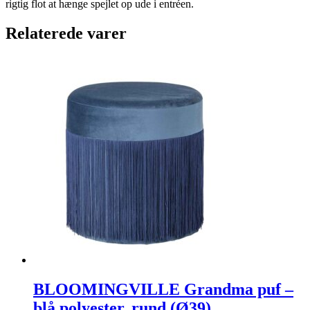
rigtig flot at hænge spejlet op ude i entréen.
Relaterede varer
BLOOMINGVILLE Grandma puf –
blå polyester, rund (Ø39)