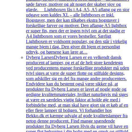
søde farver, motiver og alt noget der skaber sjov og
glæde. Lightboxen fås i A4, A5, A5 aflang og en stor
udgave som kaldes XL – alle lightboxes er inkl.
Bogstaver, men der kan tilkøbes ekstra bogstaver i
forskellige farver og motiver. Den aflange A5 lightbox
er super fin, men der er ingen tvivl om at det stadig er
A4 lightboxen som er vores bestseller. Særligt
Lightboxen er voldsomt populær, og den står i virkelig
mange hjem i dag. Den giver dit hjem et personligt
udtryk, og børnene kan lære at…
Dyberg Larsen
Dyberg Larsen er en velkendt dansk
producent af lamper, og et af de helt store kendetegn
ved producentens mange forskellige produkter må uden
tvivl siges at være de super flotte og stilfulde designs,
som adskiller sig en del fra mange andre producenters.
Endvidere kan du bestemt også være sikker på, at
produkter fra Dyberg Larsen er lavet af nogle gode og
gedigne kvalitetsmaterialer, hvilket naturligvis må siges
at være en særdeles vigtig faktor at holde øje med i
forbindelse med, at man skal have gjort sig et køb af en
eller flere lamper til boligen. Vi forhandler hos
Bekko.dk et kæmpe udvalg af gode kvalitetslamper fra
netop denne producent. Find mange spændende
produkter fra Dyberg Larsen Hvis du gerne vil have en
super flot belysning i din bolig med en smuk og stilfuld