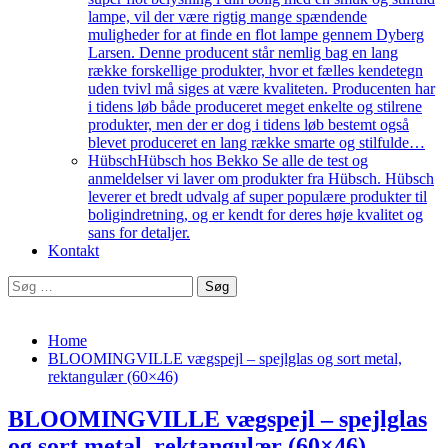
lampe, vil der være rigtig mange spændende
muligheder for at finde en flot lampe gennem Dyberg
Larsen. Denne producent står nemlig bag en lang
række forskellige produkter, hvor et fælles kendetegn
uden tvivl må siges at være kvaliteten. Producenten har
i tidens løb både produceret meget enkelte og stilrene
produkter, men der er dog i tidens løb bestemt også
blevet produceret en lang række smarte og stilfulde…
Hübsch
Hübsch hos Bekko Se alle de test og
anmeldelser vi laver om produkter fra Hübsch. Hübsch
leverer et bredt udvalg af super populære produkter til
boligindretning, og er kendt for deres høje kvalitet og
sans for detaljer.
Kontakt
Søg
efter:
Home
BLOOMINGVILLE vægspejl – spejlglas og sort metal,
rektangulær (60×46)
BLOOMINGVILLE vægspejl – spejlglas
og sort metal, rektangulær (60×46)