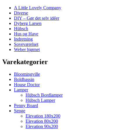
A Little Lovely Company
Diverse
DIY – Gør det selv idéer
Dyberg Larsen
Hübsch
Hus og Have
Indretning
Soveværelset
Weber hjørnet
Varekategorier
Bloomingville
Boldbassin
House Doctor
Lamper
Hübsch Bordlamper
Hübsch Lamper
Penny Board
Senge
Elevation 180x200
Elevation 80x200
Elevation 90x200