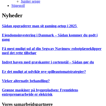
Jupiter senge
Stigegolf
Nyheder
Sådan opgraderer man sit gaming-setup i 2025
Ejendomsinvestering i Danmark – Sådan kommer du godt i
gang
Få mest muligt ud af din Segway Navimow robotplæneklipper
med det rette tilbehør
Indret haven med græskanter i cortenstål – Sådan gør du
Er det muligt at udvikle nye spilleautomatstrategier?
Virker alternativ behandling?
Grønne maskiner på byggepladsen: Fremtidens
entreprenørarbejde er elektrisk
Vores samarbejdspartnere