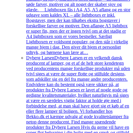
søde farver, motiver og alt noget der skaber sjov og
glæde. Lightboxen fås i A4, A5, A5 aflang og en stor
udgave som kaldes XL – alle lightboxes er inkl.
Bogstaver, men der kan tilkøbes ekstra bogstaver i
forskellige farver og motiver. Den aflange A5 lightbox
er super fin, men der er ingen tvivl om at det stadig er
A4 lightboxen som er vores bestseller. Særligt
Lightboxen er voldsomt populær, og den står i virkelig
mange hjem i dag. Den giver dit hjem et personligt
udtryk, og børnene kan lære at…
Dyberg Larsen
Dyberg Larsen er en velkendt dansk
producent af lamper, og et af de helt store kendetegn
ved producentens mange forskellige produkter må uden
tvivl siges at være de super flotte og stilfulde designs,
som adskiller sig en del fra mange andre producenters.
Endvidere kan du bestemt også være sikker på, at
produkter fra Dyberg Larsen er lavet af nogle gode og
gedigne kvalitetsmaterialer, hvilket naturligvis må siges
at være en særdeles vigtig faktor at holde øje med i
forbindelse med, at man skal have gjort sig et køb af en
eller flere lamper til boligen. Vi forhandler hos
Bekko.dk et kæmpe udvalg af gode kvalitetslamper fra
netop denne producent. Find mange spændende
produkter fra Dyberg Larsen Hvis du gerne vil have en
super flot belysning i din bolig med en smuk og stilfuld