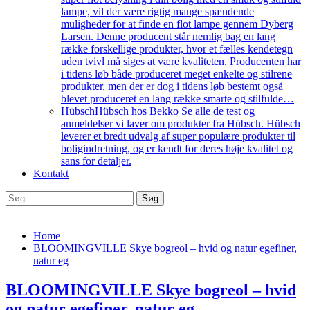
lampe, vil der være rigtig mange spændende
muligheder for at finde en flot lampe gennem Dyberg
Larsen. Denne producent står nemlig bag en lang
række forskellige produkter, hvor et fælles kendetegn
uden tvivl må siges at være kvaliteten. Producenten har
i tidens løb både produceret meget enkelte og stilrene
produkter, men der er dog i tidens løb bestemt også
blevet produceret en lang række smarte og stilfulde…
Hübsch
Hübsch hos Bekko Se alle de test og
anmeldelser vi laver om produkter fra Hübsch. Hübsch
leverer et bredt udvalg af super populære produkter til
boligindretning, og er kendt for deres høje kvalitet og
sans for detaljer.
Kontakt
Søg
efter:
Home
BLOOMINGVILLE Skye bogreol – hvid og natur egefiner,
natur eg
BLOOMINGVILLE Skye bogreol – hvid
og natur egefiner, natur eg