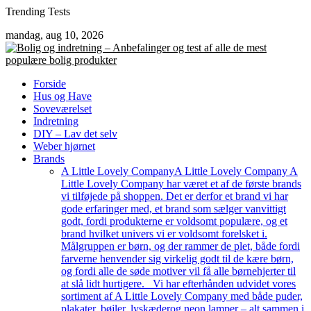
Skip
Trending Tests
to
mandag, aug 10, 2026
content
Forside
Hus og Have
Soveværelset
Indretning
DIY – Lav det selv
Weber hjørnet
Brands
A Little Lovely Company
A Little Lovely Company A
Little Lovely Company har været et af de første brands
vi tilføjede på shoppen. Det er derfor et brand vi har
gode erfaringer med, et brand som sælger vanvittigt
godt, fordi produkterne er voldsomt populære, og et
brand hvilket univers vi er voldsomt forelsket i.
Målgruppen er børn, og der rammer de plet, både fordi
farverne henvender sig virkelig godt til de kære børn,
og fordi alle de søde motiver vil få alle børnehjerter til
at slå lidt hurtigere. Vi har efterhånden udvidet vores
sortiment af A Little Lovely Company med både puder,
plakater, bøjler, lyskæderog neon lamper – alt sammen i