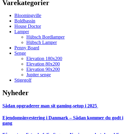
Varekategorier
Bloomingville
Boldbassin
House Doctor
Lamper
Hübsch Bordlamper
Hübsch Lamper
Penny Board
Senge
Elevation 180x200
Elevation 80x200
Elevation 90x200
Jupiter senge
Stigegolf
Nyheder
Sådan opgraderer man sit gaming-setup i 2025
Ejendomsinvestering i Danmark – Sådan kommer du godt i
gang