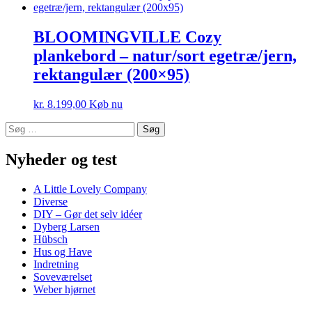
BLOOMINGVILLE Cozy
plankebord – natur/sort egetræ/jern,
rektangulær (200×95)
kr.
8.199,00
Køb nu
Søg
efter:
Nyheder og test
A Little Lovely Company
Diverse
DIY – Gør det selv idéer
Dyberg Larsen
Hübsch
Hus og Have
Indretning
Soveværelset
Weber hjørnet