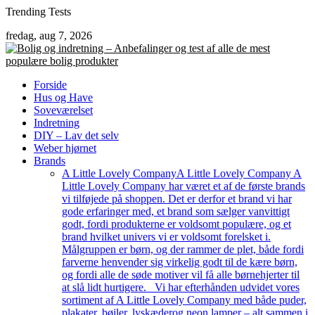
Skip
Trending Tests
to
fredag, aug 7, 2026
content
Forside
Hus og Have
Soveværelset
Indretning
DIY – Lav det selv
Weber hjørnet
Brands
A Little Lovely Company
A Little Lovely Company A
Little Lovely Company har været et af de første brands
vi tilføjede på shoppen. Det er derfor et brand vi har
gode erfaringer med, et brand som sælger vanvittigt
godt, fordi produkterne er voldsomt populære, og et
brand hvilket univers vi er voldsomt forelsket i.
Målgruppen er børn, og der rammer de plet, både fordi
farverne henvender sig virkelig godt til de kære børn,
og fordi alle de søde motiver vil få alle børnehjerter til
at slå lidt hurtigere. Vi har efterhånden udvidet vores
sortiment af A Little Lovely Company med både puder,
plakater, bøjler, lyskæderog neon lamper – alt sammen i