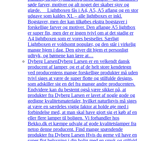
søde farver, motiver og alt noget der skaber sjov og
glæde. Lightboxen fås i A4, A5, A5 aflang og en stor
udgave som kaldes XL – alle lightboxes er inkl.
Bogstaver, men der kan tilkøbes ekstra bogstaver i
forskellige farver og motiver. Den aflange A5 lightbox
er super fin, men der er ingen tvivl om at det stadig er
A4 lightboxen som er vores bestseller. Særligt
Lightboxen er voldsomt populær, og den står i virkelig
mange hjem i dag. Den giver dit hjem et personligt
udtryk, og børnene kan lære at…
Dyberg Larsen
Dyberg Larsen er en velkendt dansk
producent af lamper, og et af de helt store kendetegn
ved producentens mange forskellige produkter må uden
tvivl siges at være de super flotte og stilfulde designs,
som adskiller sig en del fra mange andre producenters.
Endvidere kan du bestemt også være sikker på, at
produkter fra Dyberg Larsen er lavet af nogle gode og
gedigne kvalitetsmaterialer, hvilket naturligvis må siges
at være en særdeles vigtig faktor at holde øje med i
forbindelse med, at man skal have gjort sig et køb af en
eller flere lamper til boligen. Vi forhandler hos
Bekko.dk et kæmpe udvalg af gode kvalitetslamper fra
netop denne producent. Find mange spændende
produkter fra Dyberg Larsen Hvis du gerne vil have en
super flot belysning i din bolig med en smuk og stilfuld