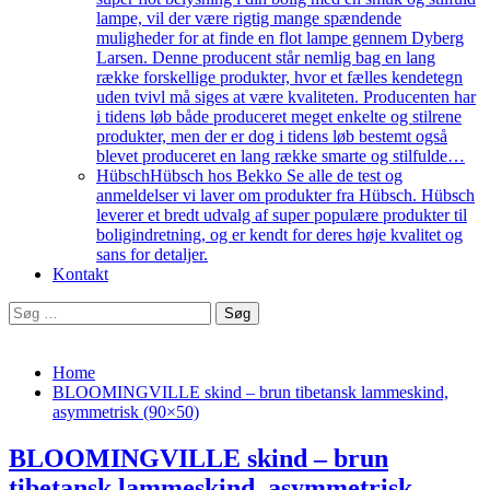
lampe, vil der være rigtig mange spændende
muligheder for at finde en flot lampe gennem Dyberg
Larsen. Denne producent står nemlig bag en lang
række forskellige produkter, hvor et fælles kendetegn
uden tvivl må siges at være kvaliteten. Producenten har
i tidens løb både produceret meget enkelte og stilrene
produkter, men der er dog i tidens løb bestemt også
blevet produceret en lang række smarte og stilfulde…
Hübsch
Hübsch hos Bekko Se alle de test og
anmeldelser vi laver om produkter fra Hübsch. Hübsch
leverer et bredt udvalg af super populære produkter til
boligindretning, og er kendt for deres høje kvalitet og
sans for detaljer.
Kontakt
Søg
efter:
Home
BLOOMINGVILLE skind – brun tibetansk lammeskind,
asymmetrisk (90×50)
BLOOMINGVILLE skind – brun
tibetansk lammeskind, asymmetrisk