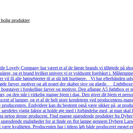
le Lovely Company har været et af de første brands vi tilføjede på shop
ulære, og et brand hvilket univers vi er voldsomt forelsket i. Målgrupp
ver vil få alle børnehjerter til at slå lidt hurtigere. Vi har efterhånde
 søde farver, motiver og alt noget der skaber sjov og glæde. Lightboxe
a bogstaver i forskellige farver og motiver. Den aflange A5 lightbox er s
ær, og den står i virkelig mange hjem i dag. Den giver dit hjem et pers
ent af lamper, og et af de helt store kendetegn ved producentens mange
dre producenters. Endvidere kan du bestemt også være sikker på, at prod
n særdeles vigtig faktor at holde øje med i forbindelse med, at man skal ha
a netop denne producent. Find mange spændende produkter fra Dyberg L
e spændende muligheder for at finde en flot lampe gennem Dyberg Lars
t være kvaliteten. Producenten har i tidens løb både produceret meget en