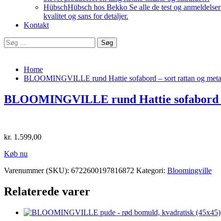
Hübsch
Hübsch hos Bekko Se alle de test og anmeldelser v
kvalitet og sans for detaljer.
Kontakt
Søg
efter:
Home
BLOOMINGVILLE rund Hattie sofabord – sort rattan og meta
BLOOMINGVILLE rund Hattie sofabord – s
kr.
1.599,00
Køb nu
Varenummer (SKU):
6722600197816872
Kategori:
Bloomingville
Relaterede varer