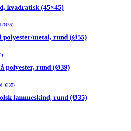
kvadratisk (45×45)
olyester/metal, rund (Ø55)
olyester, rund (Ø39)
sk lammeskind, rund (Ø35)