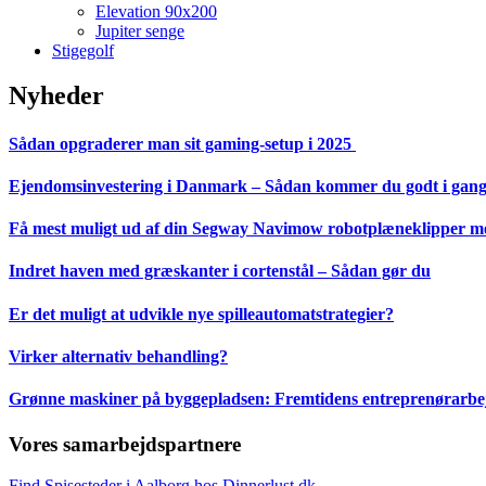
Elevation 90x200
Jupiter senge
Stigegolf
Nyheder
Sådan opgraderer man sit gaming-setup i 2025
Ejendomsinvestering i Danmark – Sådan kommer du godt i gan
Få mest muligt ud af din Segway Navimow robotplæneklipper med
Indret haven med græskanter i cortenstål – Sådan gør du
Er det muligt at udvikle nye spilleautomatstrategier?
Virker alternativ behandling?
Grønne maskiner på byggepladsen: Fremtidens entreprenørarbejd
Vores samarbejdspartnere
Find Spisesteder i Aalborg hos Dinnerlust.dk