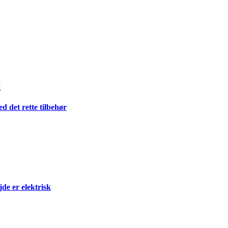
g
 det rette tilbehør
e er elektrisk