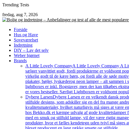
Skip
Trending Tests
to
fredag, aug 7, 2026
content
Forside
Hus og Have
Soveværelset
Indretning
DIY – Lav det selv
Weber hjørnet
Brands
A Little Lovely Company
A Little Lovely Company A Litt
sælger vanvittigt godt, fordi produkterne er voldsomt pop
virkelig godt til de kære børn, og fordi alle de søde moti
plakater, bøjler, lyskæderog neon lamper – alt sammen i
lightboxes er inkl. Bogstaver, men der kan tilkøbes ekstr
er vores bestseller. Særligt Lightboxen er voldsomt popul
Dyberg Larsen
Dyberg Larsen er en velkendt dansk produc
stilfulde designs, som adskiller sig en del fra mange an
kvalitetsmaterialer, hvilket naturligvis må siges at være e
hos Bekko.dk et kæmpe udvalg af gode kvalitetslamper fr
med en smuk og stilfuld lampe, vil der være rigtig mang
produkter, hvor et fælles kendetegn uden tvivl må siges a
blevet produceret en lang række smarte og stilfulde…