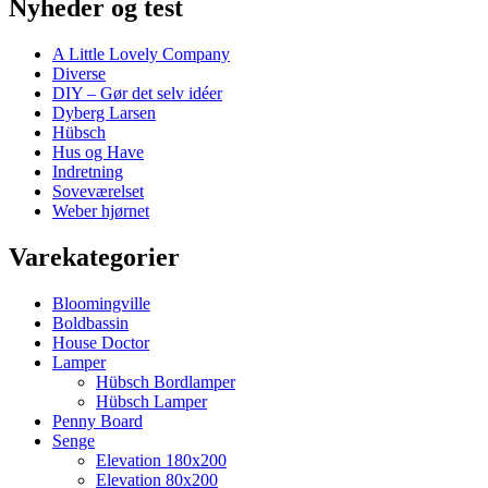
Nyheder og test
A Little Lovely Company
Diverse
DIY – Gør det selv idéer
Dyberg Larsen
Hübsch
Hus og Have
Indretning
Soveværelset
Weber hjørnet
Varekategorier
Bloomingville
Boldbassin
House Doctor
Lamper
Hübsch Bordlamper
Hübsch Lamper
Penny Board
Senge
Elevation 180x200
Elevation 80x200