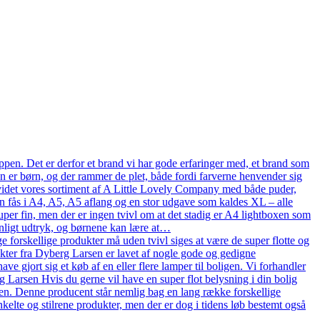
pen. Det er derfor et brand vi har gode erfaringer med, et brand som
en er børn, og der rammer de plet, både fordi farverne henvender sig
n udvidet vores sortiment af A Little Lovely Company med både puder,
n fås i A4, A5, A5 aflang og en stor udgave som kaldes XL – alle
uper fin, men der er ingen tvivl om at det stadig er A4 lightboxen som
onligt udtryk, og børnene kan lære at…
 forskellige produkter må uden tvivl siges at være de super flotte og
ukter fra Dyberg Larsen er lavet af nogle gode og gedigne
ve gjort sig et køb af en eller flere lamper til boligen. Vi forhandler
arsen Hvis du gerne vil have en super flot belysning i din bolig
en. Denne producent står nemlig bag en lang række forskellige
kelte og stilrene produkter, men der er dog i tidens løb bestemt også