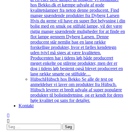
hos Bekko.dk et kæmpe udvalg af gode
kvalitetslamper fra netop denne producent. Find
mange spændende produkter fra Dyberg Larsen
Hvis du gerne vil have en super flot belysning i din
bolig med en smuk og stilfuld lampe, vil der være
rigtig mange spændende muligheder for at finde en
flot lampe gennem Dyberg Larsen. Denne
producent står nemlig bag en lang række
forskellige produkter, hvor et fælles kendetegn
uden tvivl må siges at være kvaliteten.
Producenten har i tidens løb både produceret
meget enkelte og stilrene produkter, men der er
dog i tidens løb bestemt også blevet produceret en
lang række smarte og stilfulde…
Hübsch
Hübsch hos Bekko Se alle de test og
anmeldelser vi laver om produkter fra Hübsch.
Hübsch leverer et bredt udvalg af super populære
produkter til boligindretning, og er kendt for deres
høje kvalitet og sans for detaljer.
Kontakt
Søg
efter: