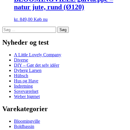
natur jute, rund (Ø120)
kr.
849,00
Køb nu
Søg
efter:
Nyheder og test
A Little Lovely Company
Diverse
DIY – Gør det selv idéer
Dyberg Larsen
Hübsch
Hus og Have
Indretning
Soveværelset
Weber hjørnet
Varekategorier
Bloomingville
Boldbassin