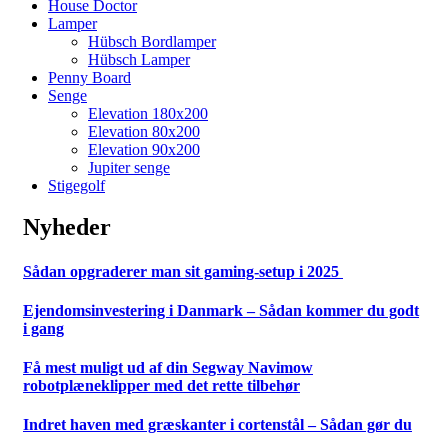
House Doctor
Lamper
Hübsch Bordlamper
Hübsch Lamper
Penny Board
Senge
Elevation 180x200
Elevation 80x200
Elevation 90x200
Jupiter senge
Stigegolf
Nyheder
Sådan opgraderer man sit gaming-setup i 2025
Ejendomsinvestering i Danmark – Sådan kommer du godt
i gang
Få mest muligt ud af din Segway Navimow
robotplæneklipper med det rette tilbehør
Indret haven med græskanter i cortenstål – Sådan gør du