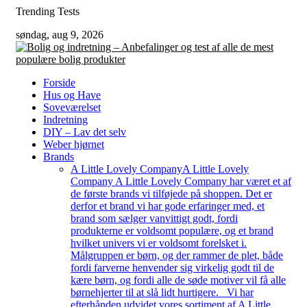
Skip
Trending Tests
to
søndag, aug 9, 2026
content
Forside
Hus og Have
Soveværelset
Indretning
DIY – Lav det selv
Weber hjørnet
Brands
A Little Lovely Company
A Little Lovely
Company A Little Lovely Company har været et af
de første brands vi tilføjede på shoppen. Det er
derfor et brand vi har gode erfaringer med, et
brand som sælger vanvittigt godt, fordi
produkterne er voldsomt populære, og et brand
hvilket univers vi er voldsomt forelsket i.
Målgruppen er børn, og der rammer de plet, både
fordi farverne henvender sig virkelig godt til de
kære børn, og fordi alle de søde motiver vil få alle
børnehjerter til at slå lidt hurtigere. Vi har
efterhånden udvidet vores sortiment af A Little