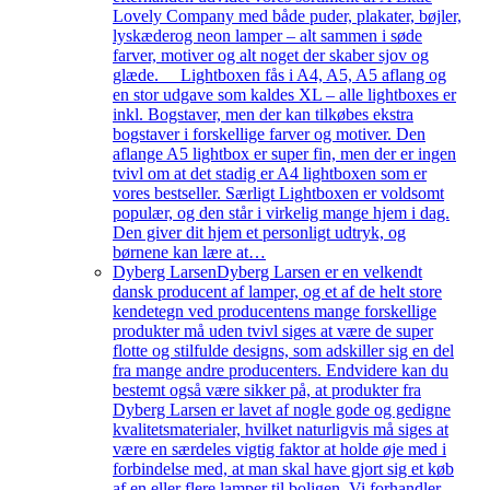
Lovely Company med både puder, plakater, bøjler,
lyskæderog neon lamper – alt sammen i søde
farver, motiver og alt noget der skaber sjov og
glæde. Lightboxen fås i A4, A5, A5 aflang og
en stor udgave som kaldes XL – alle lightboxes er
inkl. Bogstaver, men der kan tilkøbes ekstra
bogstaver i forskellige farver og motiver. Den
aflange A5 lightbox er super fin, men der er ingen
tvivl om at det stadig er A4 lightboxen som er
vores bestseller. Særligt Lightboxen er voldsomt
populær, og den står i virkelig mange hjem i dag.
Den giver dit hjem et personligt udtryk, og
børnene kan lære at…
Dyberg Larsen
Dyberg Larsen er en velkendt
dansk producent af lamper, og et af de helt store
kendetegn ved producentens mange forskellige
produkter må uden tvivl siges at være de super
flotte og stilfulde designs, som adskiller sig en del
fra mange andre producenters. Endvidere kan du
bestemt også være sikker på, at produkter fra
Dyberg Larsen er lavet af nogle gode og gedigne
kvalitetsmaterialer, hvilket naturligvis må siges at
være en særdeles vigtig faktor at holde øje med i
forbindelse med, at man skal have gjort sig et køb
af en eller flere lamper til boligen. Vi forhandler