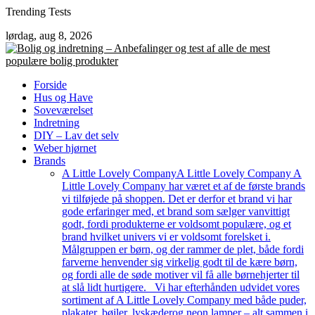
Skip
Trending Tests
to
lørdag, aug 8, 2026
content
Forside
Hus og Have
Soveværelset
Indretning
DIY – Lav det selv
Weber hjørnet
Brands
A Little Lovely Company
A Little Lovely Company A
Little Lovely Company har været et af de første brands
vi tilføjede på shoppen. Det er derfor et brand vi har
gode erfaringer med, et brand som sælger vanvittigt
godt, fordi produkterne er voldsomt populære, og et
brand hvilket univers vi er voldsomt forelsket i.
Målgruppen er børn, og der rammer de plet, både fordi
farverne henvender sig virkelig godt til de kære børn,
og fordi alle de søde motiver vil få alle børnehjerter til
at slå lidt hurtigere. Vi har efterhånden udvidet vores
sortiment af A Little Lovely Company med både puder,
plakater, bøjler, lyskæderog neon lamper – alt sammen i