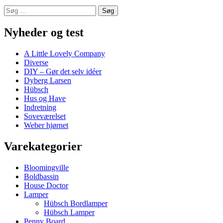
Søg
efter:
Nyheder og test
A Little Lovely Company
Diverse
DIY – Gør det selv idéer
Dyberg Larsen
Hübsch
Hus og Have
Indretning
Soveværelset
Weber hjørnet
Varekategorier
Bloomingville
Boldbassin
House Doctor
Lamper
Hübsch Bordlamper
Hübsch Lamper
Penny Board