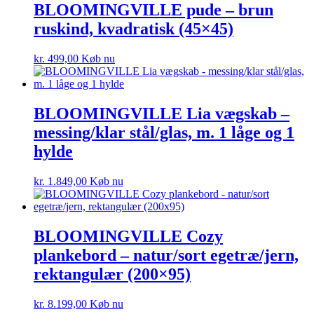
BLOOMINGVILLE pude – brun
ruskind, kvadratisk (45×45)
kr.
499,00
Køb nu
BLOOMINGVILLE Lia vægskab –
messing/klar stål/glas, m. 1 låge og 1
hylde
kr.
1.849,00
Køb nu
BLOOMINGVILLE Cozy
plankebord – natur/sort egetræ/jern,
rektangulær (200×95)
kr.
8.199,00
Køb nu