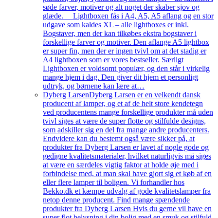
søde farver, motiver og alt noget der skaber sjov og
glæde. Lightboxen fås i A4, A5, A5 aflang og en stor
udgave som kaldes XL – alle lightboxes er inkl.
Bogstaver, men der kan tilkøbes ekstra bogstaver i
forskellige farver og motiver. Den aflange A5 lightbox
er super fin, men der er ingen tvivl om at det stadig er
A4 lightboxen som er vores bestseller. Særligt
Lightboxen er voldsomt populær, og den står i virkelig
mange hjem i dag. Den giver dit hjem et personligt
udtryk, og børnene kan lære at…
Dyberg Larsen
Dyberg Larsen er en velkendt dansk
producent af lamper, og et af de helt store kendetegn
ved producentens mange forskellige produkter må uden
tvivl siges at være de super flotte og stilfulde designs,
som adskiller sig en del fra mange andre producenters.
Endvidere kan du bestemt også være sikker på, at
produkter fra Dyberg Larsen er lavet af nogle gode og
gedigne kvalitetsmaterialer, hvilket naturligvis må siges
at være en særdeles vigtig faktor at holde øje med i
forbindelse med, at man skal have gjort sig et køb af en
eller flere lamper til boligen. Vi forhandler hos
Bekko.dk et kæmpe udvalg af gode kvalitetslamper fra
netop denne producent. Find mange spændende
produkter fra Dyberg Larsen Hvis du gerne vil have en
super flot belysning i din bolig med en smuk og stilfuld