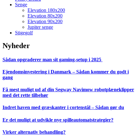
Senge
Elevation 180x200
Elevation 80x200
Elevation 90x200
Jupiter senge
Stigegolf
Nyheder
Sådan opgraderer man sit gaming-setup i 2025
Ejendomsinvestering i Danmark – Sådan kommer du godt i
gang
Få mest muligt ud af din Segway Navimow robotplæneklipper
med det rette tilbehør
Indret haven med græskanter i cortenstål – Sådan gør du
Er det muligt at udvikle nye spilleautomatstrategier?
Virker alternativ behandling?