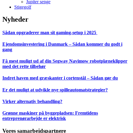
Jupiter senge
Stigegolf
Nyheder
Sådan opgraderer man sit gaming-setup i 2025
Ejendomsinvestering i Danmark – Sådan kommer du godt i
gang
Få mest muligt ud af din Segway Navimow robotplæneklipper
med det rette tilbehør
Indret haven med græskanter i cortenstål – Sådan gør du
Er det muligt at udvikle nye spilleautomatstrategier?
Virker alternativ behandling?
Grønne maskiner på byggepladsen: Fremtidens
entreprenørarbejde er elektrisk
Vores samarbejdspartnere