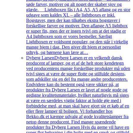
søde farver, motiver og alt noget der skaber sjov og
glæde. Lightboxen fås i A4, A5, A5 aflang og en stor
udgave som kaldes XL – alle lightboxes er inkl.
Bogstaver, men der kan tilkøbes ekstra bogstaver i
forskellige farver og motiver. Den aflange A5 lightbox
er super fin, men der er ingen tvivl om at det stadig er
A4 lightboxen som er vores bestseller. Særligt
Lightboxen er voldsomt populær, og den står i virkelig
mange hjem i dag. Den giver dit hjem et personligt
udtryk, og børnene kan lære at…
Dyberg Larsen
Dyberg Larsen er en velkendt dansk
producent af lamper, og et af de helt store kendetegn
ved producentens mange forskellige produkter må uden
tvivl siges at være de super flotte og stilfulde designs,
som adskiller sig en del fra mange andre producenters.
Endvidere kan du bestemt også være sikker på, at
produkter fra Dyberg Larsen er lavet af nogle gode og
gedigne kvalitetsmaterialer, hvilket naturligvis må siges
at være en særdeles vigtig faktor at holde øje med i
forbindelse med, at man skal have gjort sig et køb af en
eller flere lamper til boligen. Vi forhandler hos
Bekko.dk et kæmpe udvalg af gode kvalitetslamper fra
netop denne producent. Find mange spændende
produkter fra Dyberg Larsen Hvis du gerne vil have en
super flot belysning i din bolig med en smuk og stilfuld