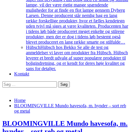
lampe, vil der være rigtig mange spændende
muligheder for at finde en flot lampe gennem Dyberg
Larsen. Denne producent står nemlig bag en lang
række forskellige produkter, hvor et fælles kendetegn
uden tvivl må siges at være kvaliteten. Producenten har
i tidens løb både produceret meget enkelte og stilrene
produkter, men der er dog i tidens løb bestemt også
blevet produceret en lang række smarte og stilfulde…
Hübsch
Hübsch hos Bekko Se alle de test og
anmeldelser vi laver om produkter fra Hübsch. Hübsch
leverer et bredt udvalg af super populære produkter til
boligindretning, og er kendt for deres høje kvalitet og
sans for detaljer.
Kontakt
Søg
efter:
Home
BLOOMINGVILLE Mundo havesofa, m. hynder – sort reb
og metal
BLOOMINGVILLE Mundo havesofa, m.
hynder – sort reb og metal