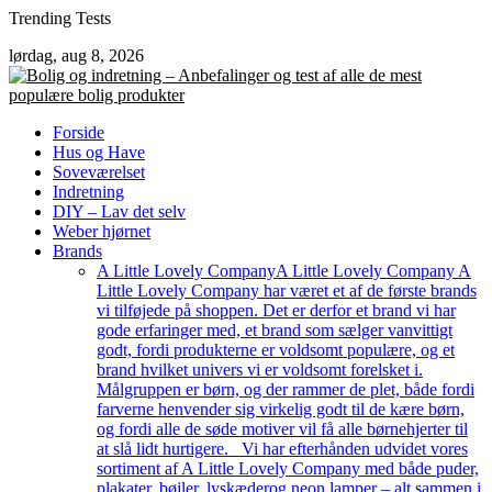
Skip
Trending Tests
to
lørdag, aug 8, 2026
content
Forside
Hus og Have
Soveværelset
Indretning
DIY – Lav det selv
Weber hjørnet
Brands
A Little Lovely Company
A Little Lovely Company A
Little Lovely Company har været et af de første brands
vi tilføjede på shoppen. Det er derfor et brand vi har
gode erfaringer med, et brand som sælger vanvittigt
godt, fordi produkterne er voldsomt populære, og et
brand hvilket univers vi er voldsomt forelsket i.
Målgruppen er børn, og der rammer de plet, både fordi
farverne henvender sig virkelig godt til de kære børn,
og fordi alle de søde motiver vil få alle børnehjerter til
at slå lidt hurtigere. Vi har efterhånden udvidet vores
sortiment af A Little Lovely Company med både puder,
plakater, bøjler, lyskæderog neon lamper – alt sammen i