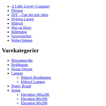
A Little Lovely Company
Diverse
DIY – Gør det selv idéer
Dyberg Larsen
Hübsch
Hus og Have
Indretning
Soveværelset
Weber hjørnet
Varekategorier
Bloomingville
Boldbassin
House Doctor
Lamper
Hübsch Bordlamper
Hübsch Lamper
Penny Board
Senge
Elevation 180x200
Elevation 80x200
Elevation 90x200