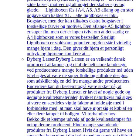
søde farver, motiver og alt noget der skaber sjov og
glæde. Lightboxen fås i A4, A5, A5 aflang og en stor
udgave som kaldes XL – alle lightboxes er inkl.
Bogstaver, men der kan tilkøbes ekstra bogstaver i
forskellige farver og motiver. Den aflange A5 lightbox
er super fin, men der er ingen tvivl om at det stadig er
A4 lightboxen som er vores bestseller. Særligt
Lightboxen er voldsomt populær, og den står i virkelig
mange hjem i dag. Den giver dit hjem et personligt
udtryk, og børnene kan lære at…
Dyberg Larsen
Dyberg Larsen er en velkendt dansk
producent af lamper, og et af de helt store kendetegn
ved producentens mange forskellige produkter må uden
tvivl siges at være de super flotte og stilfulde designs,
som adskiller sig en del fra mange andre producenters.
Endvidere kan du bestemt også være sikker på, at
produkter fra Dyberg Larsen er lavet af nogle gode og
gedigne kvalitetsmaterialer, hvilket naturligvis må siges
at være en særdeles vigtig faktor at holde øje med i
forbindelse med, at man skal have gjort sig et køb af en
eller flere lamper til boligen. Vi forhandler hos
Bekko.dk et kæmpe udvalg af gode kvalitetslamper fra
netop denne producent. Find mange spændende
produkter fra Dyberg Larsen Hvis du gerne vil have en
super flot belysning i din bolig med en smuk og stilfuld