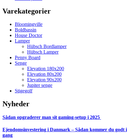
Varekategorier
Bloomingville
Boldbassin
House Doctor
Lamper
Hübsch Bordlamper
Hübsch Lamper
Penny Board
Senge
Elevation 180x200
Elevation 80x200
Elevation 90x200
Jupiter senge
Stigegolf
Nyheder
Sådan opgraderer man sit gaming-setup i 2025
Ejendomsinvestering i Danmark – Sådan kommer du godt i
gang