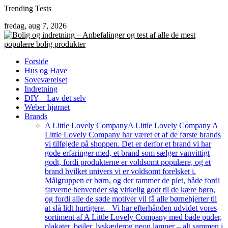
Skip
Trending Tests
to
fredag, aug 7, 2026
content
Forside
Hus og Have
Soveværelset
Indretning
DIY – Lav det selv
Weber hjørnet
Brands
A Little Lovely Company
A Little Lovely Company A
Little Lovely Company har været et af de første brands
vi tilføjede på shoppen. Det er derfor et brand vi har
gode erfaringer med, et brand som sælger vanvittigt
godt, fordi produkterne er voldsomt populære, og et
brand hvilket univers vi er voldsomt forelsket i.
Målgruppen er børn, og der rammer de plet, både fordi
farverne henvender sig virkelig godt til de kære børn,
og fordi alle de søde motiver vil få alle børnehjerter til
at slå lidt hurtigere. Vi har efterhånden udvidet vores
sortiment af A Little Lovely Company med både puder,
plakater, bøjler, lyskæderog neon lamper – alt sammen i