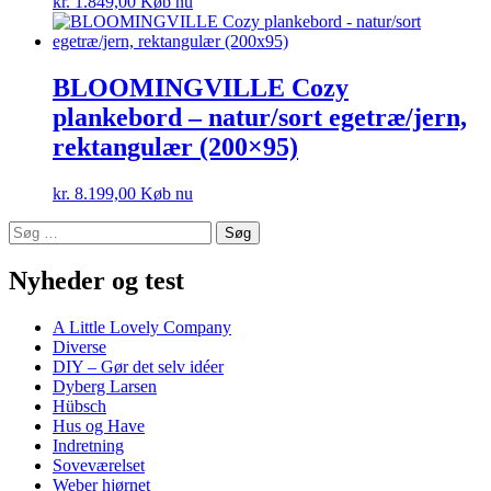
kr.
1.849,00
Køb nu
BLOOMINGVILLE Cozy
plankebord – natur/sort egetræ/jern,
rektangulær (200×95)
kr.
8.199,00
Køb nu
Søg
efter:
Nyheder og test
A Little Lovely Company
Diverse
DIY – Gør det selv idéer
Dyberg Larsen
Hübsch
Hus og Have
Indretning
Soveværelset
Weber hjørnet