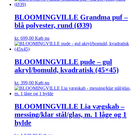
BLOOMINGVILLE Grandma puf –
blå polyester, rund (Ø39)
kr.
699,00
Køb nu
BLOOMINGVILLE pude – gul
akryl/bomuld, kvadratisk (45×45)
kr.
399,00
Køb nu
BLOOMINGVILLE Lia vægskab –
messing/klar stål/glas, m. 1 låge og 1
hylde