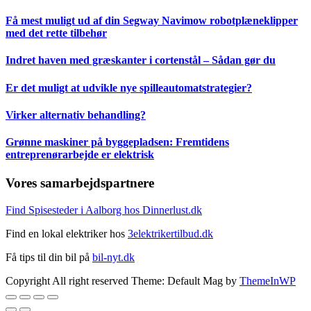
Få mest muligt ud af din Segway Navimow robotplæneklipper
med det rette tilbehør
Indret haven med græskanter i cortenstål – Sådan gør du
Er det muligt at udvikle nye spilleautomatstrategier?
Virker alternativ behandling?
Grønne maskiner på byggepladsen: Fremtidens
entreprenørarbejde er elektrisk
Vores samarbejdspartnere
Find Spisesteder i Aalborg hos Dinnerlust.dk
Find en lokal elektriker hos
3elektrikertilbud.dk
Få tips til din bil på
bil-nyt.dk
Copyright All right reserved Theme: Default Mag by
ThemeInWP