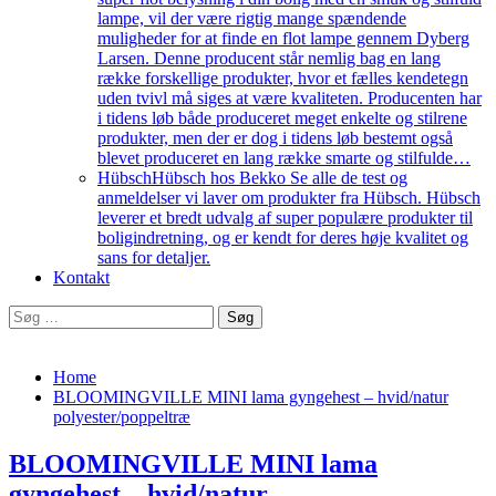
lampe, vil der være rigtig mange spændende
muligheder for at finde en flot lampe gennem Dyberg
Larsen. Denne producent står nemlig bag en lang
række forskellige produkter, hvor et fælles kendetegn
uden tvivl må siges at være kvaliteten. Producenten har
i tidens løb både produceret meget enkelte og stilrene
produkter, men der er dog i tidens løb bestemt også
blevet produceret en lang række smarte og stilfulde…
Hübsch
Hübsch hos Bekko Se alle de test og
anmeldelser vi laver om produkter fra Hübsch. Hübsch
leverer et bredt udvalg af super populære produkter til
boligindretning, og er kendt for deres høje kvalitet og
sans for detaljer.
Kontakt
Søg
efter:
Home
BLOOMINGVILLE MINI lama gyngehest – hvid/natur
polyester/poppeltræ
BLOOMINGVILLE MINI lama
gyngehest – hvid/natur