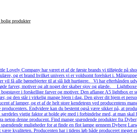
le Lovely Company har været et af de første brands vi tilføjede på shop
ulære, og et brand hvilket univers vi er voldsomt forelsket i. Målgrupp
ver vil få alle børnehjerter til at slå lidt hurtigere. Vi har efterhånde
 søde farver, motiver og alt noget der skaber sjov og glæde. Lightboxe
a bogstaver i forskellige farver og motiver. Den aflange A5 lightbox er s
ær, og den står i virkelig mange hjem i dag. Den giver dit hjem et pers
ent af lamper, og et af de helt store kendetegn ved producentens mange
dre producenters. Endvidere kan du bestemt også være sikker på, at prod
n særdeles vigtig faktor at holde øje med i forbindelse med, at man skal ha
a netop denne producent. Find mange spændende produkter fra Dyberg L
e spændende muligheder for at finde en flot lampe gennem Dyberg Lars
t være kvaliteten. Producenten har i tidens løb både produceret meget en