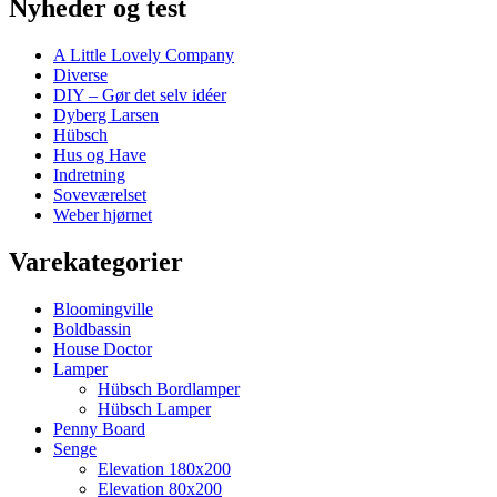
Nyheder og test
A Little Lovely Company
Diverse
DIY – Gør det selv idéer
Dyberg Larsen
Hübsch
Hus og Have
Indretning
Soveværelset
Weber hjørnet
Varekategorier
Bloomingville
Boldbassin
House Doctor
Lamper
Hübsch Bordlamper
Hübsch Lamper
Penny Board
Senge
Elevation 180x200
Elevation 80x200