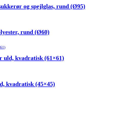
kerør og spejlglas, rund (Ø95)
ester, rund (Ø60)
ld, kvadratisk (61×61)
kvadratisk (45×45)