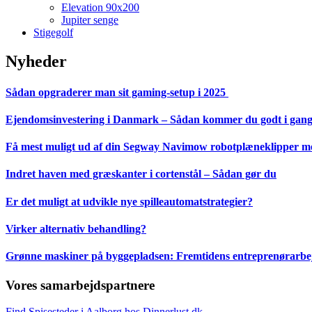
Elevation 90x200
Jupiter senge
Stigegolf
Nyheder
Sådan opgraderer man sit gaming-setup i 2025
Ejendomsinvestering i Danmark – Sådan kommer du godt i gan
Få mest muligt ud af din Segway Navimow robotplæneklipper med
Indret haven med græskanter i cortenstål – Sådan gør du
Er det muligt at udvikle nye spilleautomatstrategier?
Virker alternativ behandling?
Grønne maskiner på byggepladsen: Fremtidens entreprenørarbejd
Vores samarbejdspartnere
Find Spisesteder i Aalborg hos Dinnerlust.dk