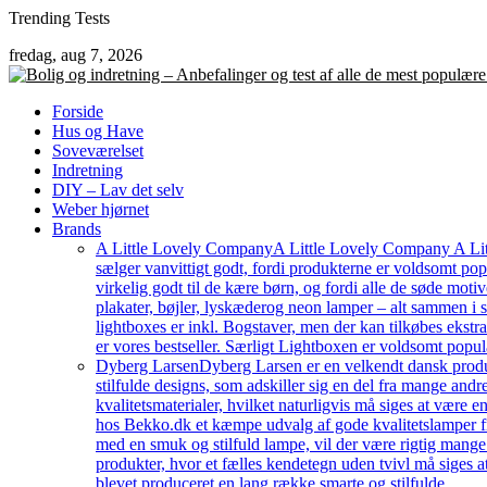
Skip
Trending Tests
to
fredag, aug 7, 2026
content
Forside
Hus og Have
Soveværelset
Indretning
DIY – Lav det selv
Weber hjørnet
Brands
A Little Lovely Company
A Little Lovely Company A Litt
sælger vanvittigt godt, fordi produkterne er voldsomt pop
virkelig godt til de kære børn, og fordi alle de søde moti
plakater, bøjler, lyskæderog neon lamper – alt sammen i
lightboxes er inkl. Bogstaver, men der kan tilkøbes ekstr
er vores bestseller. Særligt Lightboxen er voldsomt popul
Dyberg Larsen
Dyberg Larsen er en velkendt dansk produc
stilfulde designs, som adskiller sig en del fra mange an
kvalitetsmaterialer, hvilket naturligvis må siges at være e
hos Bekko.dk et kæmpe udvalg af gode kvalitetslamper fr
med en smuk og stilfuld lampe, vil der være rigtig mang
produkter, hvor et fælles kendetegn uden tvivl må siges a
blevet produceret en lang række smarte og stilfulde…