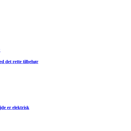
g
 det rette tilbehør
e er elektrisk