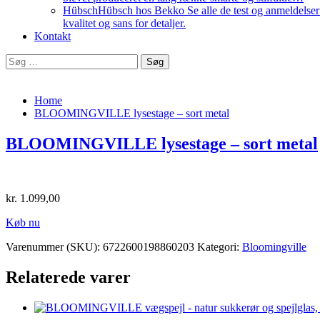
Hübsch
Hübsch hos Bekko Se alle de test og anmeldelser v
kvalitet og sans for detaljer.
Kontakt
Søg
efter:
Home
BLOOMINGVILLE lysestage – sort metal
BLOOMINGVILLE lysestage – sort metal
kr.
1.099,00
Køb nu
Varenummer (SKU):
6722600198860203
Kategori:
Bloomingville
Relaterede varer