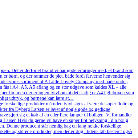
pen. Det er derfor et brand vi har gode erfaringer med, et brand som
en er børn, og der rammer de plet, både fordi farverne henvender sig
n udvidet vores sortiment af A Little Lovely Company med både puder,
n fås i A4, A5, A5 aflang og en stor udgave som kaldes XL – alle
uper fin, men der er ingen tvivl om at det stadig er A4 lightboxen som
onligt udtryk, og børnene kan lære at…
 forskellige produkter må uden tvivl siges at være de super flotte og
ukter fra Dyberg Larsen er lavet af nogle gode og gedigne
ve gjort sig et køb af en eller flere lamper til boligen. Vi forhandler
arsen Hvis du gerne vil have en super flot belysning i din bolig
en. Denne producent står nemlig bag en lang række forskellige
kelte og stilrene produkter, men der er dog i tidens løb bestemt også