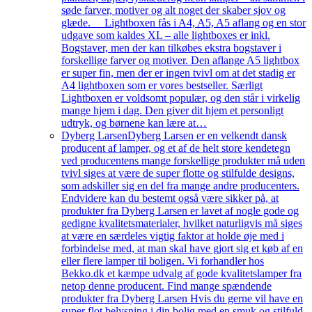
søde farver, motiver og alt noget der skaber sjov og
glæde. Lightboxen fås i A4, A5, A5 aflang og en stor
udgave som kaldes XL – alle lightboxes er inkl.
Bogstaver, men der kan tilkøbes ekstra bogstaver i
forskellige farver og motiver. Den aflange A5 lightbox
er super fin, men der er ingen tvivl om at det stadig er
A4 lightboxen som er vores bestseller. Særligt
Lightboxen er voldsomt populær, og den står i virkelig
mange hjem i dag. Den giver dit hjem et personligt
udtryk, og børnene kan lære at…
Dyberg Larsen
Dyberg Larsen er en velkendt dansk
producent af lamper, og et af de helt store kendetegn
ved producentens mange forskellige produkter må uden
tvivl siges at være de super flotte og stilfulde designs,
som adskiller sig en del fra mange andre producenters.
Endvidere kan du bestemt også være sikker på, at
produkter fra Dyberg Larsen er lavet af nogle gode og
gedigne kvalitetsmaterialer, hvilket naturligvis må siges
at være en særdeles vigtig faktor at holde øje med i
forbindelse med, at man skal have gjort sig et køb af en
eller flere lamper til boligen. Vi forhandler hos
Bekko.dk et kæmpe udvalg af gode kvalitetslamper fra
netop denne producent. Find mange spændende
produkter fra Dyberg Larsen Hvis du gerne vil have en
super flot belysning i din bolig med en smuk og stilfuld