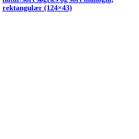
rektangulær (124×43)