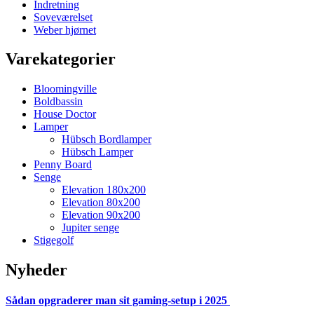
Indretning
Soveværelset
Weber hjørnet
Varekategorier
Bloomingville
Boldbassin
House Doctor
Lamper
Hübsch Bordlamper
Hübsch Lamper
Penny Board
Senge
Elevation 180x200
Elevation 80x200
Elevation 90x200
Jupiter senge
Stigegolf
Nyheder
Sådan opgraderer man sit gaming-setup i 2025