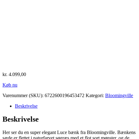
kr.
4.099,00
Køb nu
Varenummer (SKU):
6722600196453472
Kategori:
Bloomingville
Beskrivelse
Beskrivelse
Her ser du en super elegant Luce bænk fra Bloomingville. Bænkens
sæde er flettet i naturfarvet søgræs med et flot sort mønster, og de