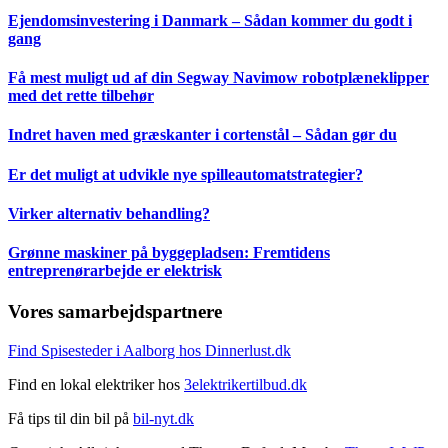
Ejendomsinvestering i Danmark – Sådan kommer du godt i
gang
Få mest muligt ud af din Segway Navimow robotplæneklipper
med det rette tilbehør
Indret haven med græskanter i cortenstål – Sådan gør du
Er det muligt at udvikle nye spilleautomatstrategier?
Virker alternativ behandling?
Grønne maskiner på byggepladsen: Fremtidens
entreprenørarbejde er elektrisk
Vores samarbejdspartnere
Find Spisesteder i Aalborg hos Dinnerlust.dk
Find en lokal elektriker hos
3elektrikertilbud.dk
Få tips til din bil på
bil-nyt.dk