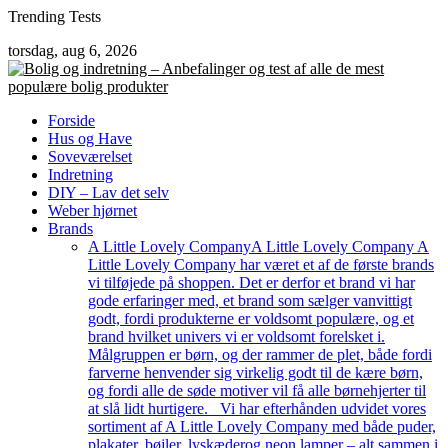
Skip
Trending Tests
to
torsdag, aug 6, 2026
content
Forside
Hus og Have
Soveværelset
Indretning
DIY – Lav det selv
Weber hjørnet
Brands
A Little Lovely Company
A Little Lovely Company A
Little Lovely Company har været et af de første brands
vi tilføjede på shoppen. Det er derfor et brand vi har
gode erfaringer med, et brand som sælger vanvittigt
godt, fordi produkterne er voldsomt populære, og et
brand hvilket univers vi er voldsomt forelsket i.
Målgruppen er børn, og der rammer de plet, både fordi
farverne henvender sig virkelig godt til de kære børn,
og fordi alle de søde motiver vil få alle børnehjerter til
at slå lidt hurtigere. Vi har efterhånden udvidet vores
sortiment af A Little Lovely Company med både puder,
plakater, bøjler, lyskæderog neon lamper – alt sammen i