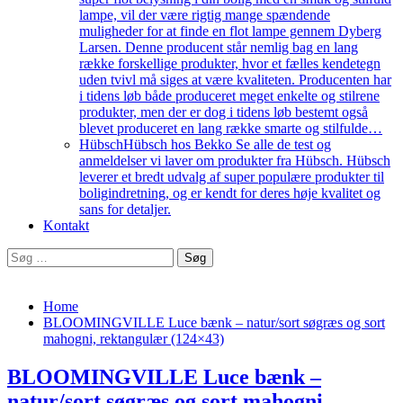
lampe, vil der være rigtig mange spændende
muligheder for at finde en flot lampe gennem Dyberg
Larsen. Denne producent står nemlig bag en lang
række forskellige produkter, hvor et fælles kendetegn
uden tvivl må siges at være kvaliteten. Producenten har
i tidens løb både produceret meget enkelte og stilrene
produkter, men der er dog i tidens løb bestemt også
blevet produceret en lang række smarte og stilfulde…
Hübsch
Hübsch hos Bekko Se alle de test og
anmeldelser vi laver om produkter fra Hübsch. Hübsch
leverer et bredt udvalg af super populære produkter til
boligindretning, og er kendt for deres høje kvalitet og
sans for detaljer.
Kontakt
Søg
efter:
Home
BLOOMINGVILLE Luce bænk – natur/sort søgræs og sort
mahogni, rektangulær (124×43)
BLOOMINGVILLE Luce bænk –
natur/sort søgræs og sort mahogni,