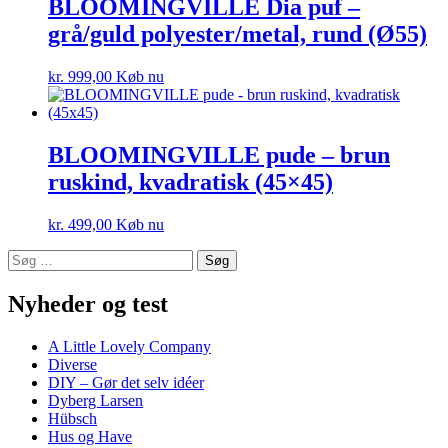
BLOOMINGVILLE Dia puf –
grå/guld polyester/metal, rund (Ø55)
kr.
999,00
Køb nu
BLOOMINGVILLE pude – brun
ruskind, kvadratisk (45×45)
kr.
499,00
Køb nu
Søg
efter:
Nyheder og test
A Little Lovely Company
Diverse
DIY – Gør det selv idéer
Dyberg Larsen
Hübsch
Hus og Have