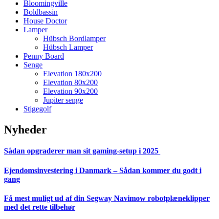
Bloomingville
Boldbassin
House Doctor
Lamper
Hübsch Bordlamper
Hübsch Lamper
Penny Board
Senge
Elevation 180x200
Elevation 80x200
Elevation 90x200
Jupiter senge
Stigegolf
Nyheder
Sådan opgraderer man sit gaming-setup i 2025
Ejendomsinvestering i Danmark – Sådan kommer du godt i
gang
Få mest muligt ud af din Segway Navimow robotplæneklipper
med det rette tilbehør