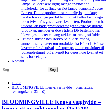
lampe, vil der være rigtig mange spændende
muligheder for at finde en flot lampe gennem Dyberg
Larsen. Denne producent står nemlig bag en lang
række forskellige produkter, hvor et fælles kendetegn
uden tvivl må siges at være kvaliteten. Producenten har
i tidens løb både produceret meget enkelte og stilrene
produkter, men der er dog i tidens løb bestemt også
blevet produceret en lang række smarte og stilfulde…
Hübsch
Hübsch hos Bekko Se alle de test og
anmeldelser vi laver om produkter fra Hübsch. Hübsch
leverer et bredt udvalg af super populære produkter til
boligindretning, og er kendt for deres høje kvalitet og
sans for detaljer.
Kontakt
Søg
efter:
Home
BLOOMINGVILLE Kenya væghylde – brun rattan,
rektangulær (152×10)
BLOOMINGVILLE Kenya væghylde –
brun rattan, rektangulær (152×10)