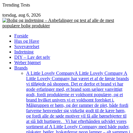
Skip
Trending Tests
to
torsdag, aug 6, 2026
content
Forside
Hus og Have
Soveværelset
Indretning
DIY – Lav det selv
Weber hjørnet
Brands
A Little Lovely Company
A Little Lovely Company A
Little Lovely Company har været et af de første brands
vi tilføjede på shoppen. Det er derfor et brand vi har
gode erfaringer med, et brand som sælger vanvittigt
godt, fordi produkterne er voldsomt populære, og et
brand hvilket univers vi er voldsomt forelsket i.
Målgruppen er børn, og der rammer de plet, både fordi
farverne henvender sig virkelig godt til de kære børn,
og fordi alle de søde motiver vil få alle børnehjerter til
at slå lidt hurtigere. Vi har efterhånden udvidet vores
sortiment af A Little Lovely Company med både puder,
plakater, bøjler, lyskæderog neon lamper – alt sammen i