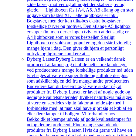
søde farver, motiver og alt noget der skaber sjov og
glæde. Lightboxen fås i A4, A5, A5 aflang og en stor
udgave som kaldes XL – alle lightboxes er inkl.
Bogstaver, men der kan tilkøbes ekstra bogstaver i
forskellige farver og motiver. Den aflange A5 lightbox
er super fin, men der er ingen tvivl om at det stadig er
A4 lightboxen som er vores bestseller. Særligt
Lightboxen er voldsomt populær, og den står i virkelig
mange hjem i dag. Den giver dit hjem et personligt
udtryk, og børnene kan lære at…
Dyberg Larsen
Dyberg Larsen er en velkendt dansk
producent af lamper, og et af de helt store kendetegn
ved producentens mange forskellige produkter må uden
tvivl siges at være de super flotte og stilfulde designs,
som adskiller sig en del fra mange andre producenters.
Endvidere kan du bestemt også være sikker på, at
produkter fra Dyberg Larsen er lavet af nogle gode og
gedigne kvalitetsmaterialer, hvilket naturligvis må siges
at være en særdeles vigtig faktor at holde øje med i
forbindelse med, at man skal have gjort sig et køb af en
eller flere lamper til boligen. Vi forhandler hos
Bekko.dk et kæmpe udvalg af gode kvalitetslamper fra
netop denne producent. Find mange spændende
produkter fra Dyberg Larsen Hvis du gerne vil have en
super flot belysning i din bolig med en smuk og stilfuld