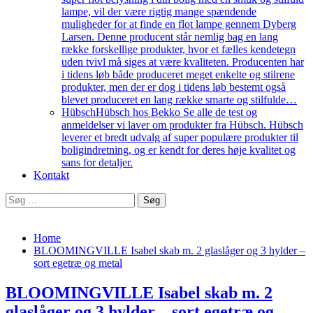
lampe, vil der være rigtig mange spændende
muligheder for at finde en flot lampe gennem Dyberg
Larsen. Denne producent står nemlig bag en lang
række forskellige produkter, hvor et fælles kendetegn
uden tvivl må siges at være kvaliteten. Producenten har
i tidens løb både produceret meget enkelte og stilrene
produkter, men der er dog i tidens løb bestemt også
blevet produceret en lang række smarte og stilfulde…
Hübsch
Hübsch hos Bekko Se alle de test og
anmeldelser vi laver om produkter fra Hübsch. Hübsch
leverer et bredt udvalg af super populære produkter til
boligindretning, og er kendt for deres høje kvalitet og
sans for detaljer.
Kontakt
Søg
efter:
Home
BLOOMINGVILLE Isabel skab m. 2 glaslåger og 3 hylder –
sort egetræ og metal
BLOOMINGVILLE Isabel skab m. 2
glaslåger og 3 hylder – sort egetræ og