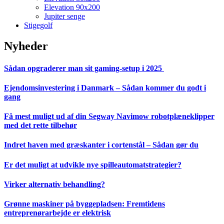
Elevation 90x200
Jupiter senge
Stigegolf
Nyheder
Sådan opgraderer man sit gaming-setup i 2025
Ejendomsinvestering i Danmark – Sådan kommer du godt i
gang
Få mest muligt ud af din Segway Navimow robotplæneklipper
med det rette tilbehør
Indret haven med græskanter i cortenstål – Sådan gør du
Er det muligt at udvikle nye spilleautomatstrategier?
Virker alternativ behandling?
Grønne maskiner på byggepladsen: Fremtidens
entreprenørarbejde er elektrisk