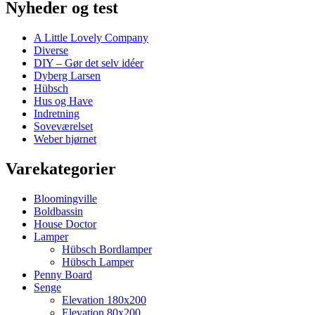
Nyheder og test
A Little Lovely Company
Diverse
DIY – Gør det selv idéer
Dyberg Larsen
Hübsch
Hus og Have
Indretning
Soveværelset
Weber hjørnet
Varekategorier
Bloomingville
Boldbassin
House Doctor
Lamper
Hübsch Bordlamper
Hübsch Lamper
Penny Board
Senge
Elevation 180x200
Elevation 80x200