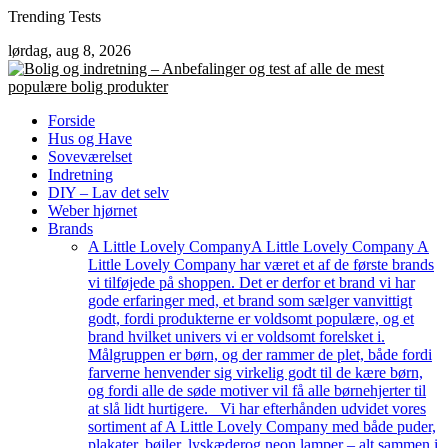
Skip
Trending Tests
to
lørdag, aug 8, 2026
content
Forside
Hus og Have
Soveværelset
Indretning
DIY – Lav det selv
Weber hjørnet
Brands
A Little Lovely Company
A Little Lovely Company A
Little Lovely Company har været et af de første brands
vi tilføjede på shoppen. Det er derfor et brand vi har
gode erfaringer med, et brand som sælger vanvittigt
godt, fordi produkterne er voldsomt populære, og et
brand hvilket univers vi er voldsomt forelsket i.
Målgruppen er børn, og der rammer de plet, både fordi
farverne henvender sig virkelig godt til de kære børn,
og fordi alle de søde motiver vil få alle børnehjerter til
at slå lidt hurtigere. Vi har efterhånden udvidet vores
sortiment af A Little Lovely Company med både puder,
plakater, bøjler, lyskæderog neon lamper – alt sammen i