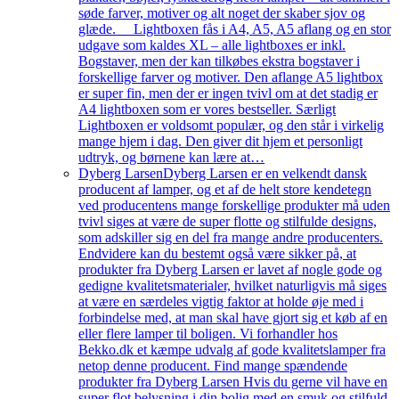
søde farver, motiver og alt noget der skaber sjov og
glæde. Lightboxen fås i A4, A5, A5 aflang og en stor
udgave som kaldes XL – alle lightboxes er inkl.
Bogstaver, men der kan tilkøbes ekstra bogstaver i
forskellige farver og motiver. Den aflange A5 lightbox
er super fin, men der er ingen tvivl om at det stadig er
A4 lightboxen som er vores bestseller. Særligt
Lightboxen er voldsomt populær, og den står i virkelig
mange hjem i dag. Den giver dit hjem et personligt
udtryk, og børnene kan lære at…
Dyberg Larsen
Dyberg Larsen er en velkendt dansk
producent af lamper, og et af de helt store kendetegn
ved producentens mange forskellige produkter må uden
tvivl siges at være de super flotte og stilfulde designs,
som adskiller sig en del fra mange andre producenters.
Endvidere kan du bestemt også være sikker på, at
produkter fra Dyberg Larsen er lavet af nogle gode og
gedigne kvalitetsmaterialer, hvilket naturligvis må siges
at være en særdeles vigtig faktor at holde øje med i
forbindelse med, at man skal have gjort sig et køb af en
eller flere lamper til boligen. Vi forhandler hos
Bekko.dk et kæmpe udvalg af gode kvalitetslamper fra
netop denne producent. Find mange spændende
produkter fra Dyberg Larsen Hvis du gerne vil have en
super flot belysning i din bolig med en smuk og stilfuld