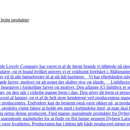
le Lovely Company har været et af de første brands vi tilføjede på shop
ulære, og et brand hvilket univers vi er voldsomt forelsket i. Målgrupp
ver vil få alle børnehjerter til at slå lidt hurtigere. Vi har efterhånde
 søde farver, motiver og alt noget der skaber sjov og glæde. Lightboxe
a bogstaver i forskellige farver og motiver. Den aflange A5 lightbox er s
ær, og den står i virkelig mange hjem i dag. Den giver dit hjem et pers
ent af lamper, og et af de helt store kendetegn ved producentens mange
dre producenters. Endvidere kan du bestemt også være sikker på, at prod
n særdeles vigtig faktor at holde øje med i forbindelse med, at man skal ha
a netop denne producent. Find mange spændende produkter fra Dyberg L
e spændende muligheder for at finde en flot lampe gennem Dyberg Lars
t være kvaliteten. Producenten har i tidens løb både produceret meget en