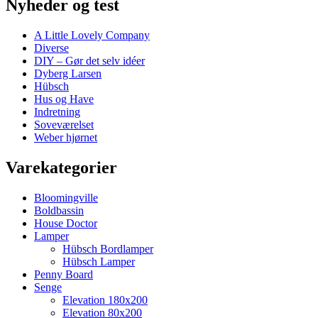
Nyheder og test
A Little Lovely Company
Diverse
DIY – Gør det selv idéer
Dyberg Larsen
Hübsch
Hus og Have
Indretning
Soveværelset
Weber hjørnet
Varekategorier
Bloomingville
Boldbassin
House Doctor
Lamper
Hübsch Bordlamper
Hübsch Lamper
Penny Board
Senge
Elevation 180x200
Elevation 80x200