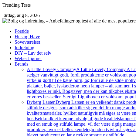
Skip
Trending Tests
to
lørdag, aug 8, 2026
content
Forside
Hus og Have
Soveværelset
Indretning
DIY – Lav det selv
Weber hjørnet
Brands
A Little Lovely Company
A Little Lovely Company A Litt
sælger vanvittigt godt, fordi produkterne er voldsomt pop
virkelig godt til de kære børn, og fordi alle de søde moti
plakater, bøjler, lyskæderog neon lamper – alt sammen i
lightboxes er inkl. Bogstaver, men der kan tilkøbes ekstr
er vores bestseller. Særligt Lightboxen er voldsomt popul
Dyberg Larsen
Dyberg Larsen er en velkendt dansk produc
stilfulde designs, som adskiller sig en del fra mange an
kvalitetsmaterialer, hvilket naturligvis må siges at være e
hos Bekko.dk et kæmpe udvalg af gode kvalitetslamper fr
med en smuk og stilfuld lampe, vil der være rigtig mang
produkter, hvor et fælles kendetegn uden tvivl må siges a
blevet produceret en lang række smarte og stilfulde…