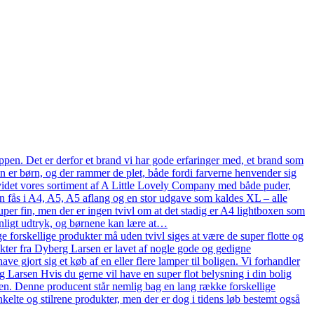
pen. Det er derfor et brand vi har gode erfaringer med, et brand som
en er børn, og der rammer de plet, både fordi farverne henvender sig
n udvidet vores sortiment af A Little Lovely Company med både puder,
n fås i A4, A5, A5 aflang og en stor udgave som kaldes XL – alle
uper fin, men der er ingen tvivl om at det stadig er A4 lightboxen som
onligt udtryk, og børnene kan lære at…
 forskellige produkter må uden tvivl siges at være de super flotte og
ukter fra Dyberg Larsen er lavet af nogle gode og gedigne
ve gjort sig et køb af en eller flere lamper til boligen. Vi forhandler
arsen Hvis du gerne vil have en super flot belysning i din bolig
en. Denne producent står nemlig bag en lang række forskellige
kelte og stilrene produkter, men der er dog i tidens løb bestemt også