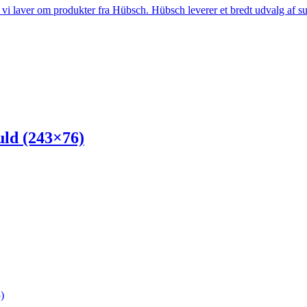
i laver om produkter fra Hübsch. Hübsch leverer et bredt udvalg af sup
d (243×76)