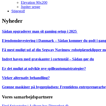
Elevation 90x200
Jupiter senge
Stigegolf
Nyheder
Sådan opgraderer man sit gaming-setup i 2025
Ejendomsinvestering i Danmark – Sådan kommer du godt i gan
Få mest muligt ud af din Segway Navimow robotplæneklipper med
Indret haven med græskanter i cortenstål – Sådan gør du
Er det muligt at udvikle nye spilleautomatstrategier?
Virker alternativ behandling?
Grønne maskiner på byggepladsen: Fremtidens entreprenørarbejd
Vores samarbejdspartnere
Find Spisesteder i Aalborg hos Dinnerlust.dk