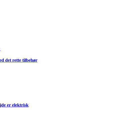
g
 det rette tilbehør
e er elektrisk