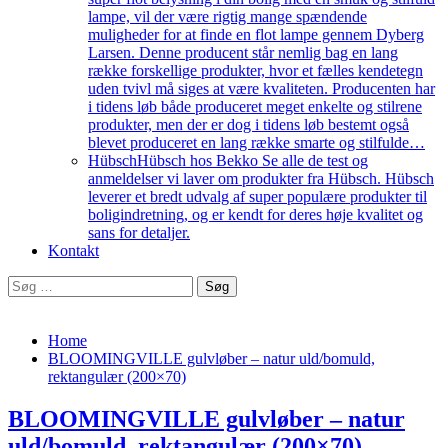
lampe, vil der være rigtig mange spændende
muligheder for at finde en flot lampe gennem Dyberg
Larsen. Denne producent står nemlig bag en lang
række forskellige produkter, hvor et fælles kendetegn
uden tvivl må siges at være kvaliteten. Producenten har
i tidens løb både produceret meget enkelte og stilrene
produkter, men der er dog i tidens løb bestemt også
blevet produceret en lang række smarte og stilfulde…
Hübsch
Hübsch hos Bekko Se alle de test og
anmeldelser vi laver om produkter fra Hübsch. Hübsch
leverer et bredt udvalg af super populære produkter til
boligindretning, og er kendt for deres høje kvalitet og
sans for detaljer.
Kontakt
Søg
efter:
Home
BLOOMINGVILLE gulvløber – natur uld/bomuld,
rektangulær (200×70)
BLOOMINGVILLE gulvløber – natur
uld/bomuld, rektangulær (200×70)