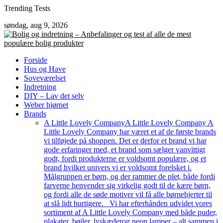
Skip
Trending Tests
to
søndag, aug 9, 2026
content
Forside
Hus og Have
Soveværelset
Indretning
DIY – Lav det selv
Weber hjørnet
Brands
A Little Lovely Company
A Little Lovely Company A
Little Lovely Company har været et af de første brands
vi tilføjede på shoppen. Det er derfor et brand vi har
gode erfaringer med, et brand som sælger vanvittigt
godt, fordi produkterne er voldsomt populære, og et
brand hvilket univers vi er voldsomt forelsket i.
Målgruppen er børn, og der rammer de plet, både fordi
farverne henvender sig virkelig godt til de kære børn,
og fordi alle de søde motiver vil få alle børnehjerter til
at slå lidt hurtigere. Vi har efterhånden udvidet vores
sortiment af A Little Lovely Company med både puder,
plakater, bøjler, lyskæderog neon lamper – alt sammen i