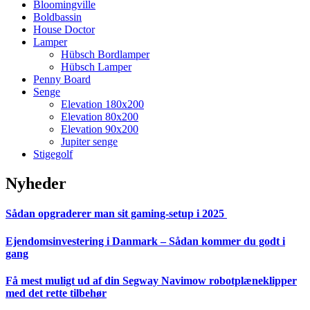
Bloomingville
Boldbassin
House Doctor
Lamper
Hübsch Bordlamper
Hübsch Lamper
Penny Board
Senge
Elevation 180x200
Elevation 80x200
Elevation 90x200
Jupiter senge
Stigegolf
Nyheder
Sådan opgraderer man sit gaming-setup i 2025
Ejendomsinvestering i Danmark – Sådan kommer du godt i
gang
Få mest muligt ud af din Segway Navimow robotplæneklipper
med det rette tilbehør