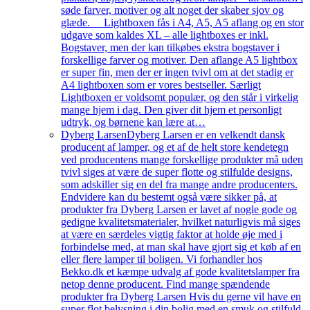
søde farver, motiver og alt noget der skaber sjov og
glæde. Lightboxen fås i A4, A5, A5 aflang og en stor
udgave som kaldes XL – alle lightboxes er inkl.
Bogstaver, men der kan tilkøbes ekstra bogstaver i
forskellige farver og motiver. Den aflange A5 lightbox
er super fin, men der er ingen tvivl om at det stadig er
A4 lightboxen som er vores bestseller. Særligt
Lightboxen er voldsomt populær, og den står i virkelig
mange hjem i dag. Den giver dit hjem et personligt
udtryk, og børnene kan lære at…
Dyberg Larsen
Dyberg Larsen er en velkendt dansk
producent af lamper, og et af de helt store kendetegn
ved producentens mange forskellige produkter må uden
tvivl siges at være de super flotte og stilfulde designs,
som adskiller sig en del fra mange andre producenters.
Endvidere kan du bestemt også være sikker på, at
produkter fra Dyberg Larsen er lavet af nogle gode og
gedigne kvalitetsmaterialer, hvilket naturligvis må siges
at være en særdeles vigtig faktor at holde øje med i
forbindelse med, at man skal have gjort sig et køb af en
eller flere lamper til boligen. Vi forhandler hos
Bekko.dk et kæmpe udvalg af gode kvalitetslamper fra
netop denne producent. Find mange spændende
produkter fra Dyberg Larsen Hvis du gerne vil have en
super flot belysning i din bolig med en smuk og stilfuld