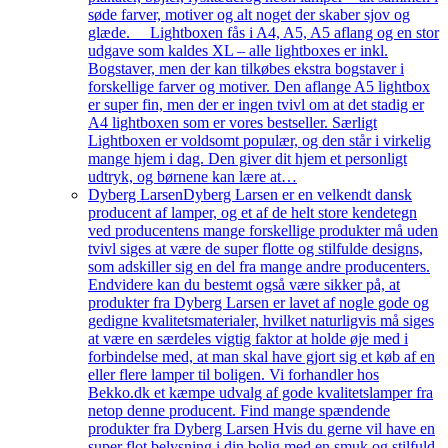
søde farver, motiver og alt noget der skaber sjov og
glæde. Lightboxen fås i A4, A5, A5 aflang og en stor
udgave som kaldes XL – alle lightboxes er inkl.
Bogstaver, men der kan tilkøbes ekstra bogstaver i
forskellige farver og motiver. Den aflange A5 lightbox
er super fin, men der er ingen tvivl om at det stadig er
A4 lightboxen som er vores bestseller. Særligt
Lightboxen er voldsomt populær, og den står i virkelig
mange hjem i dag. Den giver dit hjem et personligt
udtryk, og børnene kan lære at…
Dyberg Larsen
Dyberg Larsen er en velkendt dansk
producent af lamper, og et af de helt store kendetegn
ved producentens mange forskellige produkter må uden
tvivl siges at være de super flotte og stilfulde designs,
som adskiller sig en del fra mange andre producenters.
Endvidere kan du bestemt også være sikker på, at
produkter fra Dyberg Larsen er lavet af nogle gode og
gedigne kvalitetsmaterialer, hvilket naturligvis må siges
at være en særdeles vigtig faktor at holde øje med i
forbindelse med, at man skal have gjort sig et køb af en
eller flere lamper til boligen. Vi forhandler hos
Bekko.dk et kæmpe udvalg af gode kvalitetslamper fra
netop denne producent. Find mange spændende
produkter fra Dyberg Larsen Hvis du gerne vil have en
super flot belysning i din bolig med en smuk og stilfuld