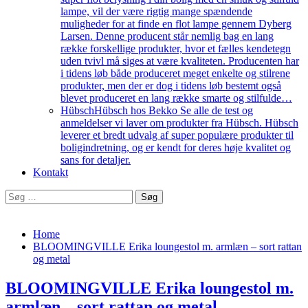
lampe, vil der være rigtig mange spændende
muligheder for at finde en flot lampe gennem Dyberg
Larsen. Denne producent står nemlig bag en lang
række forskellige produkter, hvor et fælles kendetegn
uden tvivl må siges at være kvaliteten. Producenten har
i tidens løb både produceret meget enkelte og stilrene
produkter, men der er dog i tidens løb bestemt også
blevet produceret en lang række smarte og stilfulde…
Hübsch
Hübsch hos Bekko Se alle de test og
anmeldelser vi laver om produkter fra Hübsch. Hübsch
leverer et bredt udvalg af super populære produkter til
boligindretning, og er kendt for deres høje kvalitet og
sans for detaljer.
Kontakt
Søg
efter:
Home
BLOOMINGVILLE Erika loungestol m. armlæn – sort rattan
og metal
BLOOMINGVILLE Erika loungestol m.
armlæn – sort rattan og metal