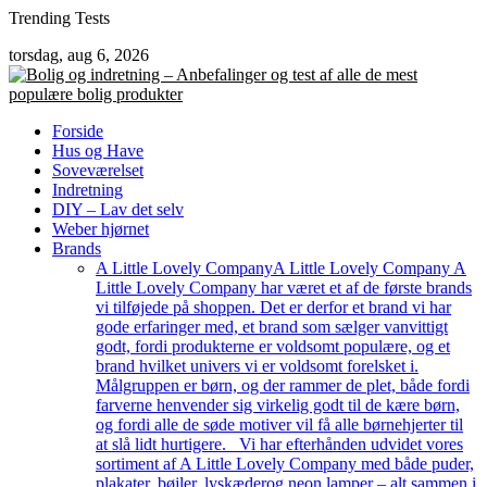
Skip
Trending Tests
to
torsdag, aug 6, 2026
content
Forside
Hus og Have
Soveværelset
Indretning
DIY – Lav det selv
Weber hjørnet
Brands
A Little Lovely Company
A Little Lovely Company A
Little Lovely Company har været et af de første brands
vi tilføjede på shoppen. Det er derfor et brand vi har
gode erfaringer med, et brand som sælger vanvittigt
godt, fordi produkterne er voldsomt populære, og et
brand hvilket univers vi er voldsomt forelsket i.
Målgruppen er børn, og der rammer de plet, både fordi
farverne henvender sig virkelig godt til de kære børn,
og fordi alle de søde motiver vil få alle børnehjerter til
at slå lidt hurtigere. Vi har efterhånden udvidet vores
sortiment af A Little Lovely Company med både puder,
plakater, bøjler, lyskæderog neon lamper – alt sammen i