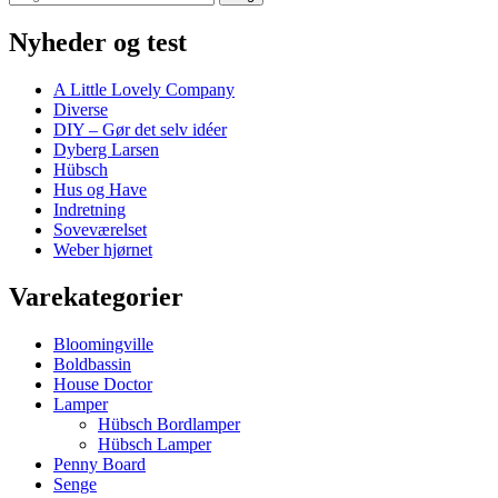
efter:
Nyheder og test
A Little Lovely Company
Diverse
DIY – Gør det selv idéer
Dyberg Larsen
Hübsch
Hus og Have
Indretning
Soveværelset
Weber hjørnet
Varekategorier
Bloomingville
Boldbassin
House Doctor
Lamper
Hübsch Bordlamper
Hübsch Lamper
Penny Board
Senge