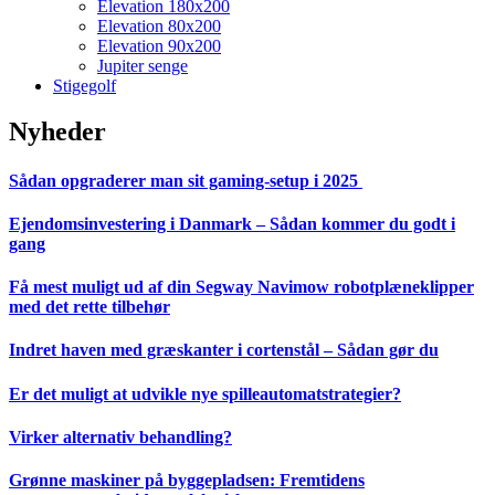
Elevation 180x200
Elevation 80x200
Elevation 90x200
Jupiter senge
Stigegolf
Nyheder
Sådan opgraderer man sit gaming-setup i 2025
Ejendomsinvestering i Danmark – Sådan kommer du godt i
gang
Få mest muligt ud af din Segway Navimow robotplæneklipper
med det rette tilbehør
Indret haven med græskanter i cortenstål – Sådan gør du
Er det muligt at udvikle nye spilleautomatstrategier?
Virker alternativ behandling?
Grønne maskiner på byggepladsen: Fremtidens